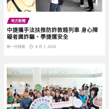
地方新聞
中捷攜手法扶推防詐敦睦列車 身心障
礙者識詐騙、學捷運安全
新一代時報
8 月 7, 2026