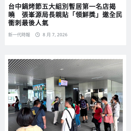
台中鍋烤節五大組別暫居第一名店揭
曉 張峯源局長親貼「領鮮獎」邀全民
衝刺最後人氣
新一代時報
8 月 7, 2026