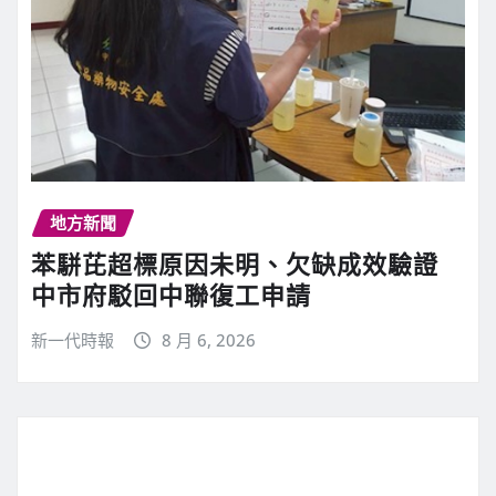
地方新聞
苯駢芘超標原因未明、欠缺成效驗證
中市府駁回中聯復工申請
新一代時報
8 月 6, 2026