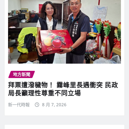
地方新聞
拜票遭潑穢物！ 霧峰里長遇衝突 民政
局長籲理性尊重不同立場
新一代時報
8 月 7, 2026