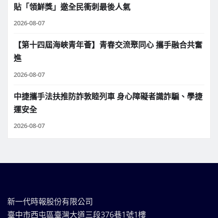
貼「領鮮獎」邀全民衝刺最後人氣
2026-08-07
【第十四屆海峽青年薈】青春交流聚同心 攜手融合共奮
進
2026-08-07
中捷攜手法扶推防詐敦睦列車 身心障礙者識詐騙、學捷
運安全
2026-08-07
新一代時報股份有限公司
臺中市西屯區臺灣大道三段376巷1號1樓