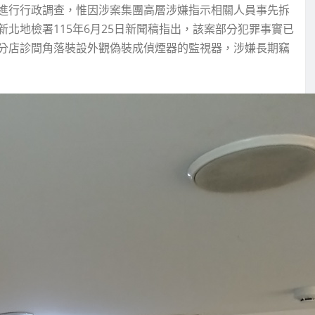
進行行政調查，惟因涉案集團高層涉嫌指示相關人員事先拆
北地檢署115年6月25日新聞稿指出，該案部分犯罪事實已
分店診間角落裝設外觀偽裝成偵煙器的監視器，涉嫌長期竊