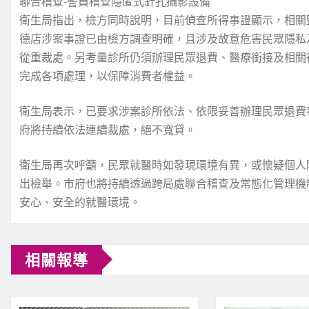
聯合稽查-警員稽查隱匿式針孔攝影設備
衛生局指出，檢方同時說明，目前偵查所得事證顯示，相關
德店涉案事證已由檢方調查明確，且涉及故意危害民眾隱私及
從重裁處。另考量診所仍須辦理民眾退費、醫療銜接及相關
完成各項處理，以保障消費者權益。
衛生局表示，已要求涉案診所依法、依限妥善辦理民眾退費
府將持續依法連續裁處，絕不寬貸。
衛生局再次呼籲，民眾就醫時如發現環境有異，或懷疑個人隱
出檢舉。市府也將持續透過跨局處聯合稽查及常態化管理機
安心、安全的就醫環境。
相關報導