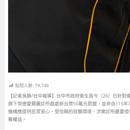
點閱人數:
79,746
【記者吳靜/台中報導】台中市政府衛生局今（26）日針對
旗下崇德愛爾麗診所裁處新台幣50萬元罰鍰，並命自115年7
機構應提供民眾安心、受信賴的就醫環境，涉案診所嚴重侵
醫權益。