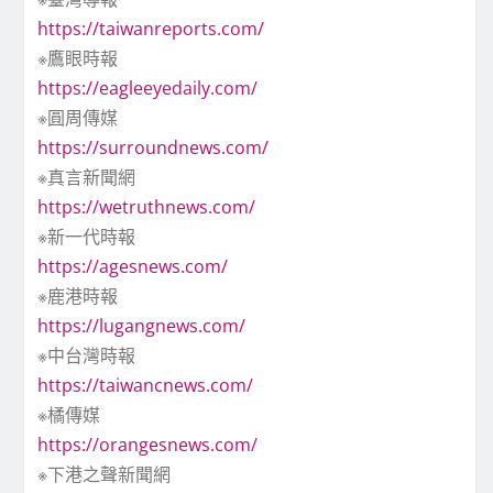
https://taiwanreports.com/
※鷹眼時報
https://eagleeyedaily.com/
※圓周傳媒
https://surroundnews.com/
※真言新聞網
https://wetruthnews.com/
※新一代時報
https://agesnews.com/
※鹿港時報
https://lugangnews.com/
※中台灣時報
https://taiwancnews.com/
※橘傳媒
https://orangesnews.com/
※下港之聲新聞網