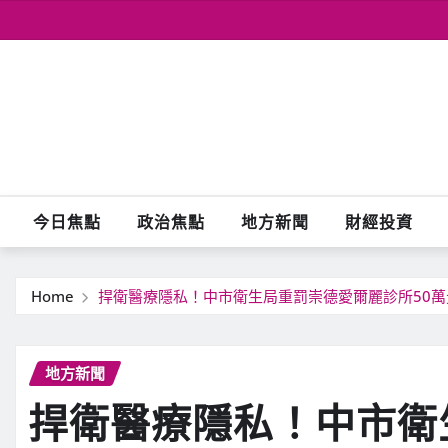
Skip
to
content
今日焦點
政治焦點
地方新聞
財經投資
Home
捍衛醫療隱私！中市衛生局重罰崇德愛爾麗診所50萬
地方新聞
捍衛醫療隱私！中市衛