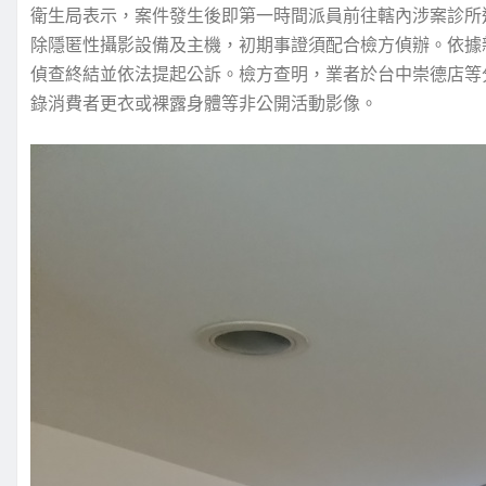
衛生局表示，案件發生後即第一時間派員前往轄內涉案診所
除隱匿性攝影設備及主機，初期事證須配合檢方偵辦。依據新
偵查終結並依法提起公訴。檢方查明，業者於台中崇德店等
錄消費者更衣或裸露身體等非公開活動影像。