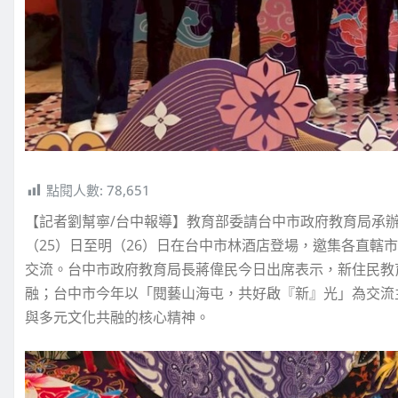
點閱人數:
78,651
【記者劉幫寧/台中報導】教育部委請台中市政府教育局承辦
（25）日至明（26）日在台中市林酒店登場，邀集各直轄
交流。台中市政府教育局長蔣偉民今日出席表示，新住民教
融；台中市今年以「閱藝山海屯，共好啟『新』光」為交流
與多元文化共融的核心精神。