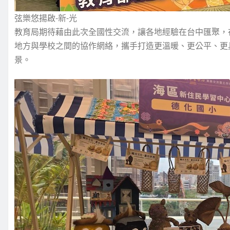
弦樂悠揚啟-新-光
教育局期待藉由此次全國性交流，讓各地經驗在台中匯聚，
地方與學校之間的協作網絡，攜手打造更溫暖、更公平、更
景。