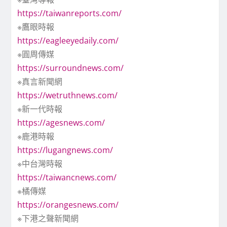
https://taiwanreports.com/
※鷹眼時報
https://eagleeyedaily.com/
※圓周傳媒
https://surroundnews.com/
※真言新聞網
https://wetruthnews.com/
※新一代時報
https://agesnews.com/
※鹿港時報
https://lugangnews.com/
※中台灣時報
https://taiwancnews.com/
※橘傳媒
https://orangesnews.com/
※下港之聲新聞網