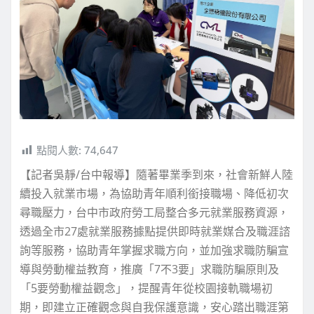
點閱人數:
74,647
【記者吳靜/台中報導】隨著畢業季到來，社會新鮮人陸
續投入就業市場，為協助青年順利銜接職場、降低初次
尋職壓力，台中市政府勞工局整合多元就業服務資源，
透過全市27處就業服務據點提供即時就業媒合及職涯諮
詢等服務，協助青年掌握求職方向，並加強求職防騙宣
導與勞動權益教育，推廣「7不3要」求職防騙原則及
「5要勞動權益觀念」，提醒青年從校園接軌職場初
期，即建立正確觀念與自我保護意識，安心踏出職涯第