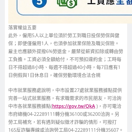
落實權益五要
此外，僱用5人以上單位須於勞工到職日投保勞保與健
保；即便僅僱用1人，也須參加就業保險及職災保險。
雇主也應額外提撥6%勞退金，嚴禁從薪資扣除或轉由勞
工負擔。工資必須全額給付，不可預扣違約金；工時每
日不得超過8小時、每週不得超過40小時，每7日應有1
日例假與1日休息日，確保勞動環境合法合規
中市就業服務處說明，中市設置27處就業服務據點提供
完善一站式就業服務，有求職需求的市民朋友，可洽詢
中市各就業服務據點(
https://gov.tw/QkA
)，亦可電洽
市府總機04-22289111轉分機36100或36200洽詢。另
勞工局補充，若有遇到疑似徵才詐騙的情形，可撥打
165反詐騙專線或洽詢勞工局04-22289111分機35607。