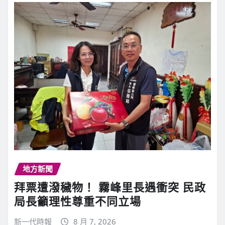
地方新聞
拜票遭潑穢物！ 霧峰里長遇衝突 民政
局長籲理性尊重不同立場
新一代時報
8 月 7, 2026