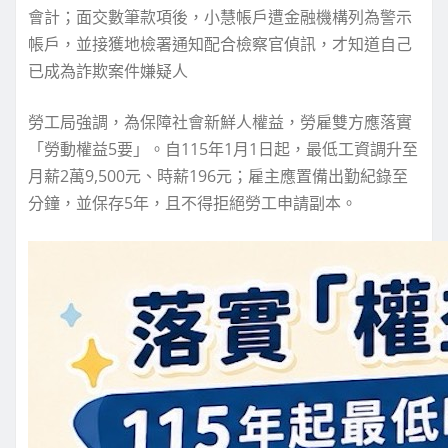
會計；面交數筆款項後，小慧帳戶遭金融機構列為警示
帳戶，並接獲地檢署通知配合檢察官偵訊，才知道自己
已成為詐欺案件嫌疑人
勞工局強調，為保障社會新鮮人權益，勞雇雙方應落實
「勞動權益5要」。自115年1月1日起，最低工資調升至
月薪2萬9,500元、時薪196元；雇主應置備出勤紀錄至
分鐘，並保存5年，且不得拒絕勞工申請副本。