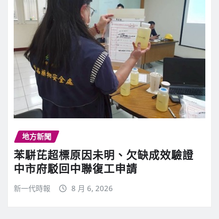
地方新聞
苯駢芘超標原因未明、欠缺成效驗證
中市府駁回中聯復工申請
新一代時報
8 月 6, 2026