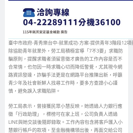
臺中市政府-青秀樂台中-就業成功-方案-提供青年3階段12
除協助青年就業外，勞工局積極宣導「7不3要」求職防
騙原則，提醒求職者須留意徵才廣告的工作內容是否不
合常情，也勿因一時求職心切而降低警覺，尤其現今網
路資訊發達，詐騙手法更是在網路平台推陳出新，呼籲
青少年及社會新鮮人找尋工作時，要多方查證小心謹
慎，避免誤入求職陷阱。
勞工局表示，曾接獲民眾小慧反映，她透過人力銀行應
徵「行政助理」，標榜可在家上班，公司負責人透過
LINE與她交談後隨即錄取。工作內容包含將客戶匯入小
慧銀行帳戶的款項，至金融機構領出後，再面交給公司