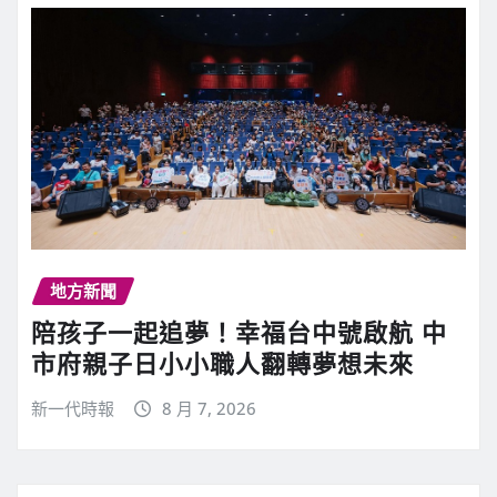
地方新聞
陪孩子一起追夢！幸福台中號啟航 中
市府親子日小小職人翻轉夢想未來
新一代時報
8 月 7, 2026