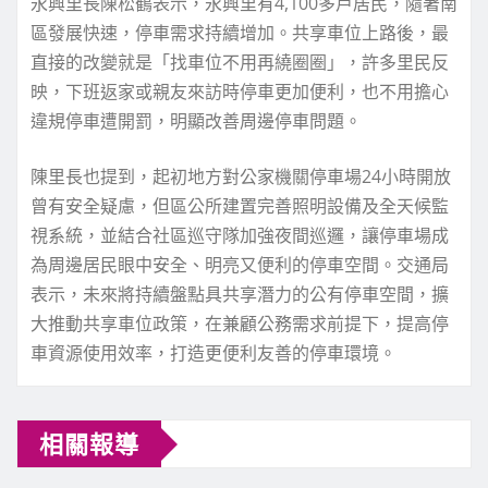
永興里長陳松鶴表示，永興里有4,100多戶居民，隨著南
區發展快速，停車需求持續增加。共享車位上路後，最
直接的改變就是「找車位不用再繞圈圈」，許多里民反
映，下班返家或親友來訪時停車更加便利，也不用擔心
違規停車遭開罰，明顯改善周邊停車問題。
陳里長也提到，起初地方對公家機關停車場24小時開放
曾有安全疑慮，但區公所建置完善照明設備及全天候監
視系統，並結合社區巡守隊加強夜間巡邏，讓停車場成
為周邊居民眼中安全、明亮又便利的停車空間。交通局
表示，未來將持續盤點具共享潛力的公有停車空間，擴
大推動共享車位政策，在兼顧公務需求前提下，提高停
車資源使用效率，打造更便利友善的停車環境。
相關報導