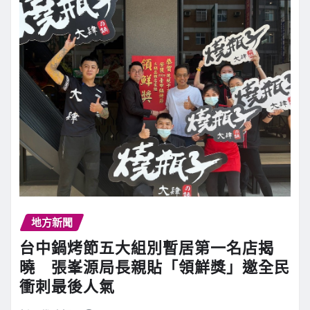
地方新聞
台中鍋烤節五大組別暫居第一名店揭
曉 張峯源局長親貼「領鮮獎」邀全民
衝刺最後人氣