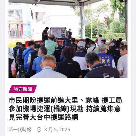
地方新聞
市民期盼捷運前進大里、霧峰 捷工局
參加機場捷運(橘線)現勘 持續蒐集意
見完善大台中捷運路網
新一代時報
8 月 5, 2026