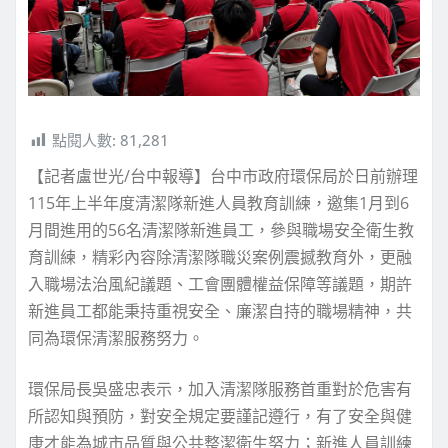
點閱人數:
81,281
【記者盧世光/台中報導】台中市政府環保局於日前辦理
115年上半年度清潔隊新進人員教育訓練，邀集1月到6
月間進用的56名清潔隊新進員工，參與職場安全衛生教
育訓練，精彩內容除清潔隊職災案例震撼教育外，更融
入職場法治風紀議題、工會團體權益保障等議題，期許
新進員工都能秉持重視安全、廉潔自持的職場精神，共
同為環保清潔服務努力。
環保局長吳盛忠表示，加入清潔隊服務首重對於危害有
所認知與預防，對安全規定要謹記遵行，有了安全與健
康才能為城市品質與公共整潔衛生努力；新進人員訓練