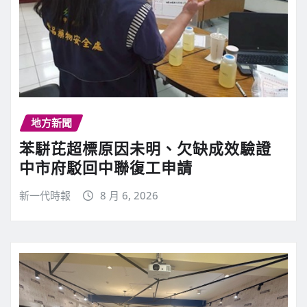
地方新聞
苯駢芘超標原因未明、欠缺成效驗證
中市府駁回中聯復工申請
新一代時報
8 月 6, 2026