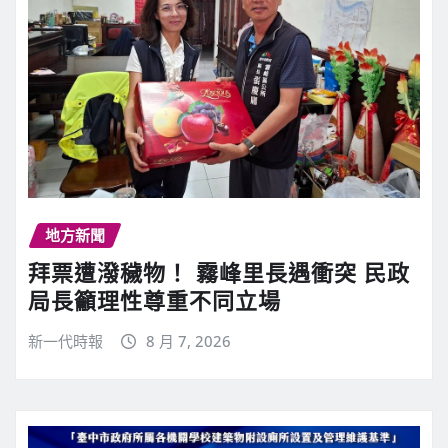
地方新聞
拜票遭潑穢物！ 霧峰里長遇衝突 民政
局長籲理性尊重不同立場
新一代時報
8 月 7, 2026