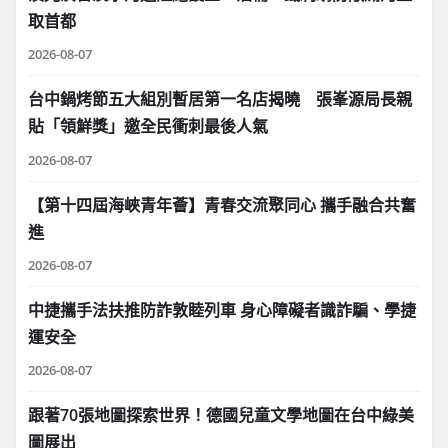
取首都
2026-08-07
台中鍋烤節五大組別暫居第一名店揭曉 張峯源局長親
貼「領鮮獎」邀全民衝刺最後人氣
2026-08-07
【第十四屆海峽青年薈】青春交流聚同心 攜手融合共奮
進
2026-08-07
中捷攜手法扶推防詐敦睦列車 身心障礙者識詐騙、學捷
運安全
2026-08-07
跟著70張地圖探索世界！德國兒童文學地圖在台中綠美
圖展出