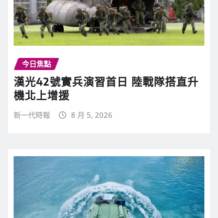
今日焦點
漢光42號實兵演習首日 陸戰隊搭直升
機北上增援
新一代時報
8 月 5, 2026