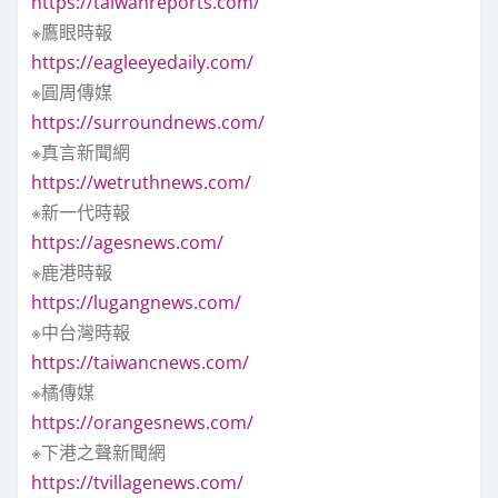
https://taiwanreports.com/
※鷹眼時報
https://eagleeyedaily.com/
※圓周傳媒
https://surroundnews.com/
※真言新聞網
https://wetruthnews.com/
※新一代時報
https://agesnews.com/
※鹿港時報
https://lugangnews.com/
※中台灣時報
https://taiwancnews.com/
※橘傳媒
https://orangesnews.com/
※下港之聲新聞網
https://tvillagenews.com/