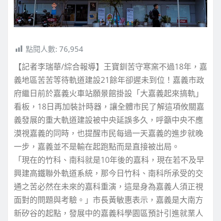
點閱人數:
76,954
【記者李瑞華/綜合報導】王寶釧苦守寒窯不過18年，嘉
義地區苦苦等待軌道建設21餘年卻遲未到位！嘉義市政
府繼日前於嘉義火車站願景館掛設「大嘉義起來搞軌」
看板，18日再加裝計時器，讓全體市民了解這項攸關嘉
義發展的重大軌道建設被中央延誤多久，呼籲中央不應
漠視嘉義的同時，也提醒市民每過一天嘉義的進步就晚
一步，嘉義並不是輸在起跑點而是直接被出局。
「現在的竹科、南科就是10年後的嘉科，現在若不及早
興建高鐵聯外軌道系統，那今日竹科、南科所承受的交
通之苦必然在未來的嘉科重演，這是身為嘉義人須正視
面對的問題與考驗。」市長黃敏惠表示，嘉義是大南方
新矽谷的起點，發展中的嘉義科學園區預計引進就業人