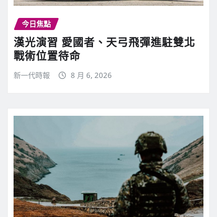
今日焦點
漢光演習 愛國者、天弓飛彈進駐雙北
戰術位置待命
新一代時報
8 月 6, 2026