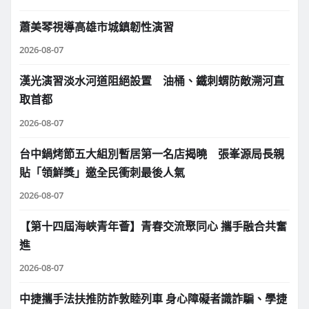
蕭美琴視導高雄市城鎮韌性演習
2026-08-07
漢光演習淡水河道阻絕設置 油桶、鐵刺蝟防敵溯河直
取首都
2026-08-07
台中鍋烤節五大組別暫居第一名店揭曉 張峯源局長親
貼「領鮮獎」邀全民衝刺最後人氣
2026-08-07
【第十四屆海峽青年薈】青春交流聚同心 攜手融合共奮
進
2026-08-07
中捷攜手法扶推防詐敦睦列車 身心障礙者識詐騙、學捷