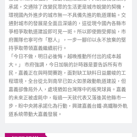
承諾，交通除了改變民眾的生活更是城市蛻變的契機，
環視國內外進步的城市無一不具備先進的軌道運輸。交
通對城市的發展是全面且深遠的，這從現今國內各縣市
爭相爭取軌道建設即可見一斑。所以即使飽受揶揄，市
府團隊也寧可作「憨人」，一步一腳印以永不放棄的堅
持爭取帶領嘉義繼續前行。
「今日不做，明日必後悔，越晚推動所付出的成本越
大。」 市府強調，今日加裝的計時器是要告訴所有市
民，嘉義正在與時間賽跑，面對缺工缺料日益嚴峻的工
程環境，全台從北到南早已如火如荼啟動軌道建設，但
嘉義卻像局外人，處境猶如台灣隊中的板凳球員。嘉義
的未來正被虛耗中，每過一天就代表又落後其他縣市一
步，盼中央將承諾化為行動，興建嘉義台鐵-高鐵聯外軌
道系統帶動大嘉義發展。