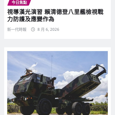
今日焦點
視導漢光演習 賴清德登八里艦檢視戰
力防護及應變作為
新一代時報
8 月 6, 2026