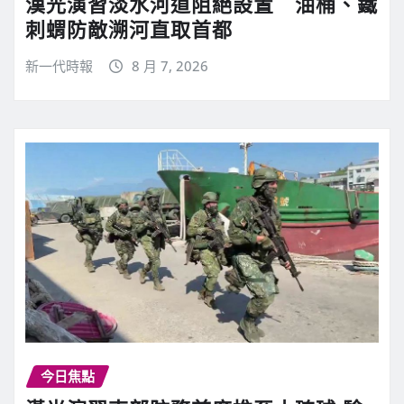
漢光演習淡水河道阻絕設置 油桶、鐵
刺蝟防敵溯河直取首都
新一代時報
8 月 7, 2026
今日焦點