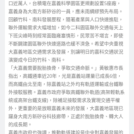
口近萬人，台積電在嘉義科學園區更規劃設置5座廠，
嘉義身為大南方新矽谷的一員，應未雨綢繆預先布局。
回顧竹科、南科發展歷程，隨著產業與人口快速進駐，
聯外運輸需求大幅增加，如今二科園區聯外交通每天上
下班尖峰時刻經常面臨雍塞情形，民眾苦不堪言，即使
不斷闢建園區聯外快速道路也緩不濟急。希望中央重視
大嘉義地區交通需求及發展，別讓明日的嘉科交通狀況
演變成今日的竹科、南科。
「大嘉義需要脫胎換骨，爭取交通命脈。」黃敏惠市長
指出，高鐵通車近20年，光是嘉義站運量已成長6倍，
而高鐵由北至南，除嘉義站之外均有軌道運輸或台鐵聯
外接駁服務。嘉義市政府爭取高鐵聯外軌道(高架輕軌系
統或高架台鐵支線)，除補足接駁需求及實現交通平權
外，更重要的是放眼嘉義未來的發展，大嘉義地區現已
躍身大南方新矽谷科技廊帶，正處於脫胎換骨、轉大人
的成長期。
嘉義市政府也強調，推動軌道建設是中央對嘉義發展的