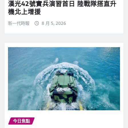
漢光42號實兵演習首日 陸戰隊搭直升
機北上增援
新一代時報
8 月 5, 2026
今日焦點