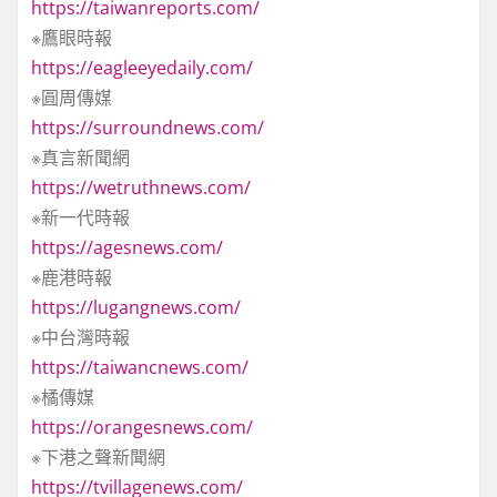
https://taiwanreports.com/
※鷹眼時報
https://eagleeyedaily.com/
※圓周傳媒
https://surroundnews.com/
※真言新聞網
https://wetruthnews.com/
※新一代時報
https://agesnews.com/
※鹿港時報
https://lugangnews.com/
※中台灣時報
https://taiwancnews.com/
※橘傳媒
https://orangesnews.com/
※下港之聲新聞網
https://tvillagenews.com/