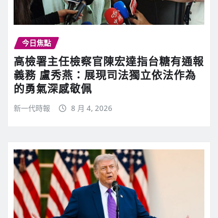
今日焦點
高檢署主任檢察官陳宏達指台糖有通報
義務 盧秀燕：展現司法獨立依法作為
的勇氣深感敬佩
新一代時報
8 月 4, 2026