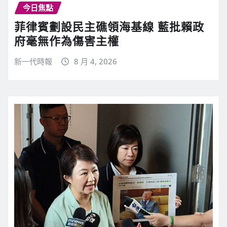
今日焦點
菲律賓劃設民主礁領海基線 藍批賴政
府毫無作為傷害主權
新一代時報
8 月 4, 2026