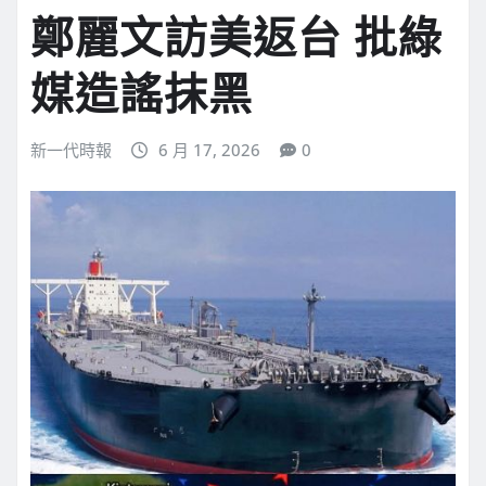
鄭麗文訪美返台 批綠
媒造謠抹黑
新一代時報
6 月 17, 2026
0