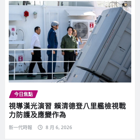
今日焦點
視導漢光演習 賴清德登八里艦檢視戰
力防護及應變作為
新一代時報
8 月 6, 2026