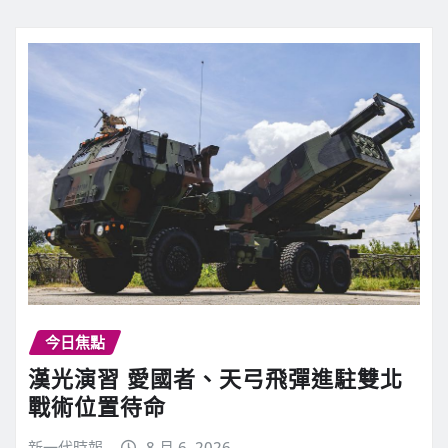
今日焦點
漢光演習 愛國者、天弓飛彈進駐雙北
戰術位置待命
新一代時報
8 月 6, 2026