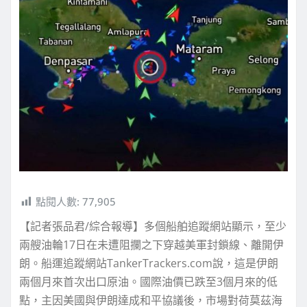
點閱人數:
77,905
【記者張品君/綜合報導】多個船舶追蹤網站顯示，至少
兩艘油輪17日在未遭阻攔之下穿越美軍封鎖線、離開伊
朗。船運追蹤網站TankerTrackers.com說，這是伊朗
兩個月來首次出口原油。國際油價已跌至3個月來的低
點，主因美國與伊朗達成和平協議後，市場對荷莫茲海