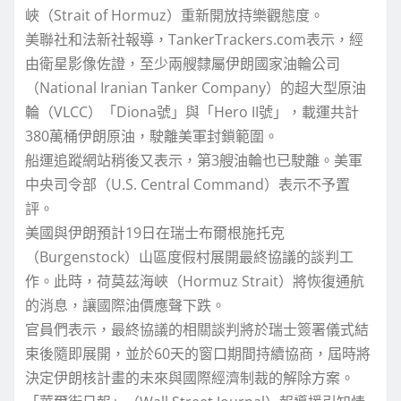
峽（Strait of Hormuz）重新開放持樂觀態度。
美聯社和法新社報導，TankerTrackers.com表示，經
由衛星影像佐證，至少兩艘隸屬伊朗國家油輪公司
（National Iranian Tanker Company）的超大型原油
輪（VLCC）「Diona號」與「Hero II號」，載運共計
380萬桶伊朗原油，駛離美軍封鎖範圍。
船運追蹤網站稍後又表示，第3艘油輪也已駛離。美軍
中央司令部（U.S. Central Command）表示不予置
評。
美國與伊朗預計19日在瑞士布爾根施托克
（Burgenstock）山區度假村展開最終協議的談判工
作。此時，荷莫茲海峽（Hormuz Strait）將恢復通航
的消息，讓國際油價應聲下跌。
官員們表示，最終協議的相關談判將於瑞士簽署儀式結
束後隨即展開，並於60天的窗口期間持續協商，屆時將
決定伊朗核計畫的未來與國際經濟制裁的解除方案。