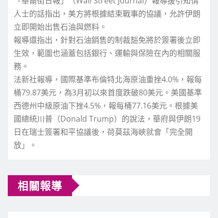
「華爾街日報」（Wall Street Journal）報導援引知情
人士的話指出，美方將根據結束戰事的協議，允許伊朗
立即開始出售石油與燃料。
報導還指出，針對石油銷售的制裁豁免將於簽署後立即
生效，範圍也涵蓋包括銀行、運輸與保險在內的相關服
務。
法新社報導，國際基準布倫特北海原油重挫4.0%，報每
桶79.87美元，為3月初以來首度跌破80美元。美國基準
西德州中級原油下挫4.5%，報每桶77.16美元。根據美
國總統川普（Donald Trump）的說法，華府與伊朗19
日在瑞士簽署和平協議後，荷莫茲海峽就會「完全開
放」。
相關報導