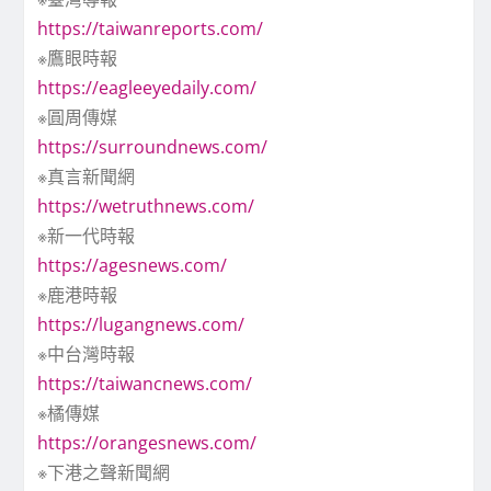
https://taiwanreports.com/
※鷹眼時報
https://eagleeyedaily.com/
※圓周傳媒
https://surroundnews.com/
※真言新聞網
https://wetruthnews.com/
※新一代時報
https://agesnews.com/
※鹿港時報
https://lugangnews.com/
※中台灣時報
https://taiwancnews.com/
※橘傳媒
https://orangesnews.com/
※下港之聲新聞網