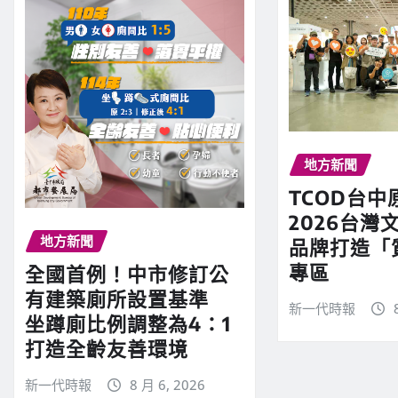
地方新聞
TCOD台中
2026台灣文
地方新聞
品牌打造「
專區
全國首例！中市修訂公
有建築廁所設置基準
新一代時報
坐蹲廁比例調整為4：1
打造全齡友善環境
新一代時報
8 月 6, 2026