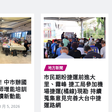
地方新聞
市民期盼捷運前進大
！中市辦國
里、霧峰 捷工局參加機
師增能培訓
場捷運(橘線)現勘 持續
讀新動能
蒐集意見完善大台中捷
運路網
8 月 5, 2026