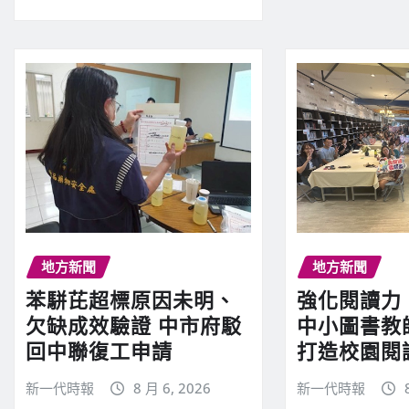
地方新聞
地方新聞
苯駢芘超標原因未明、
強化閱讀力
欠缺成效驗證 中市府駁
中小圖書教
回中聯復工申請
打造校園閱
新一代時報
8 月 6, 2026
新一代時報