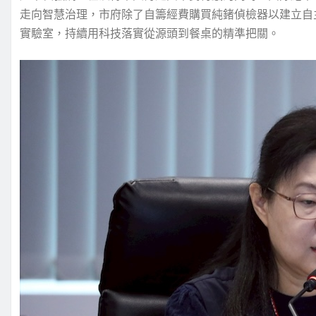
走向智慧治理，市府除了自籌經費購買純鍺偵檢器以建立自
實驗室，持續用科技落實從源頭到餐桌的精準把關。