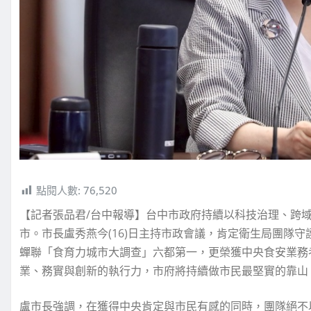
點閱人數:
76,520
【記者張品君/台中報導】台中市政府持續以科技治理、跨
市。市長盧秀燕今(16)日主持市政會議，肯定衛生局團隊
蟬聯「食育力城市大調查」六都第一，更榮獲中央食安業務
業、務實與創新的執行力，市府將持續做市民最堅實的靠山
盧市長強調，在獲得中央肯定與市民有感的同時，團隊絕不