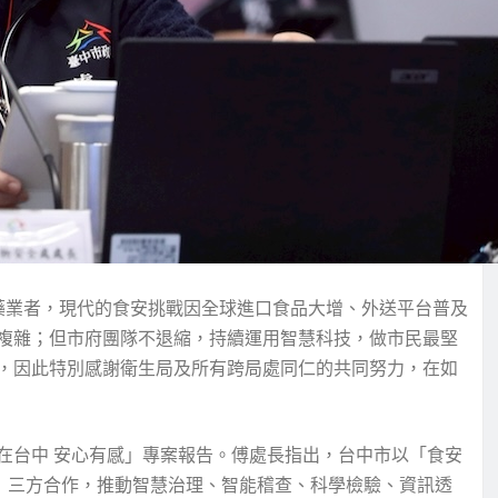
藥業者，現代的食安挑戰因全球進口食品大增、外送平台普及
複雜；但市府團隊不退縮，持續運用智慧科技，做市民最堅
，因此特別感謝衛生局及所有跨局處同仁的共同努力，在如
在台中 安心有感」專案報告。傅處長指出，台中市以「食安
責」三方合作，推動智慧治理、智能稽查、科學檢驗、資訊透