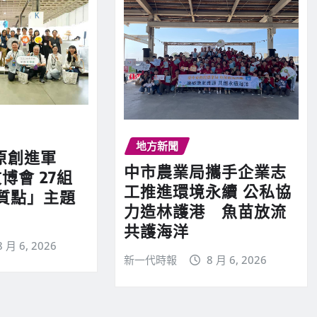
地方新聞
原創進軍
中市農業局攜手企業志
博會 27組
工推進環境永續 公私協
質點」主題
力造林護港 魚苗放流
共護海洋
8 月 6, 2026
新一代時報
8 月 6, 2026