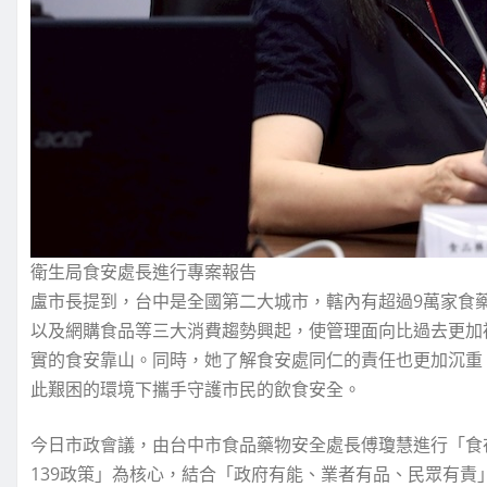
衛生局食安處長進行專案報告
盧市長提到，台中是全國第二大城市，轄內有超過9萬家食
以及網購食品等三大消費趨勢興起，使管理面向比過去更加
實的食安靠山。同時，她了解食安處同仁的責任也更加沉重
此艱困的環境下攜手守護市民的飲食安全。
今日市政會議，由台中市食品藥物安全處長傅瓊慧進行「食
139政策」為核心，結合「政府有能、業者有品、民眾有