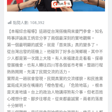
點閱人數:
108,392
【本報綜合報導】這趟從台灣搭機飛來廈門參會，知名
時事評論員王炳忠分享了兩個最深刻的實地觀察。
第一個最明顯的感受，就是「首來族」真的變多了。
從台灣出發的班機上，他碰到了好多台灣鄉親，其中不
少人都是第一次踏上大陸。有人來福建走走看看、探尋
發展機會，也有人轉往四川等各個省市考察，整趟行程
熱熱鬧鬧，充滿了民間交流的活力。
實際走一趟就會發現，民間真實的交流樣貌，和民進黨
當局成天掛在嘴邊的「橙色警戒」「危險地區」，根本
是天差地遠。台上的政治人物講得煞有介事，但老百姓
心裡想什麼、腳步往哪走，從來都最誠實，兩者的落差
十分鮮明。