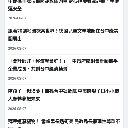
中捷攜手法扶推防詐敦睦列車 身心障礙者識詐騙、學捷
運安全
2026-08-07
跟著70張地圖探索世界！德國兒童文學地圖在台中綠美
圖展出
2026-08-07
「會計師好，經濟就會好！」 中市府感謝會計師攜手
企業成長、共創台中經濟榮景
2026-08-07
陪孩子一起追夢！幸福台中號啟航 中市府親子日小小職
人翻轉夢想未來
2026-08-07
拜票遭潑穢物！ 霧峰里長遇衝突 民政局長籲理性尊重不