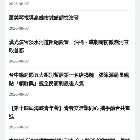
2026-08-07
蕭美琴視導高雄市城鎮韌性演習
2026-08-07
漢光演習淡水河道阻絕設置 油桶、鐵刺蝟防敵溯河直
取首都
2026-08-07
台中鍋烤節五大組別暫居第一名店揭曉 張峯源局長親
貼「領鮮獎」邀全民衝刺最後人氣
2026-08-07
【第十四屆海峽青年薈】青春交流聚同心 攜手融合共奮
進
2026-08-07