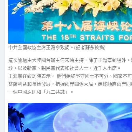
中共全國政協主席王滬寧致詞。(記者蘇永欽攝)
這次論壇由大陸國台辦主任宋濤主持，除了王滬寧到場外，
珍，以及新黨、親民黨代表和社會人士，近千人出席。
王滬寧在致詞時表示， 他們始終堅守國土不可分、國家不
整體利益和長遠發展，把握兩岸關係大局，始終順應兩岸同
一個中國原則和「九二共識」。