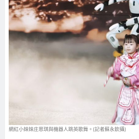
網紅小妹妹庄恩琪與機器人跳英歌舞。(記者蘇永欽攝)