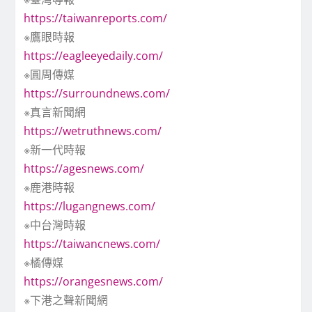
https://taiwanreports.com/
※鷹眼時報
https://eagleeyedaily.com/
※圓周傳媒
https://surroundnews.com/
※真言新聞網
https://wetruthnews.com/
※新一代時報
https://agesnews.com/
※鹿港時報
https://lugangnews.com/
※中台灣時報
https://taiwancnews.com/
※橘傳媒
https://orangesnews.com/
※下港之聲新聞網