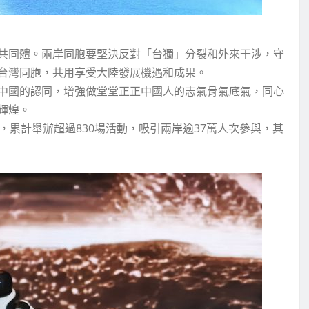
共同體。兩岸同胞要堅決反對「台獨」分裂和外來干涉，守
台灣同胞，共用享受大陸發展機遇和成果。
中國的認同，增強做堂堂正正中國人的志氣骨氣底氣，同心
輝煌。
，累計舉辦超過830場活動，吸引兩岸逾37萬人次參與，其