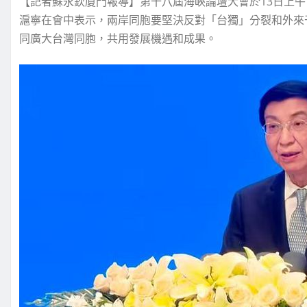
【記者蘇永欽廈門報導】第十八屆海峽論壇大會於13日上午
滬寧在會中表示，兩岸同胞要堅決反對「台獨」分裂和外來
同廣大台灣同胞，共用發展機遇和成果。