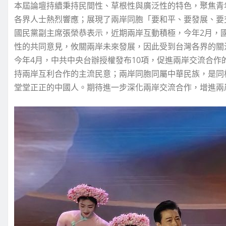
本屆論壇持續秉持民間性、草根性與廣泛性的特色，聚焦青
各界人士熱烈響應；展現了兩岸同胞「要和平、要發展、要
國民黨副主席張榮恭表示，近期兩岸互動積極，今年2月，國
性的共同意見，攸關兩岸未來發展，因此受到台灣各界的關
今年4月，中共中央台辦授權發布10項，促進兩岸交流合
持兩岸互利合作的主流民意；兩岸同胞同屬中華民族，是同
堂堂正正的中國人。期待進一步深化兩岸交流合作，增進兩