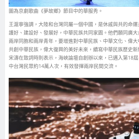
圖為京劇歌曲《夢故鄉》節目中的華服秀。
王滬寧強調，大陸和台灣同屬一個中國，是休戚與共的命運
護好、建設好、發展好，中華民族共同家園。他們願同廣大
兩岸同胞和兩岸青年，要增進對中華民族、中華文化、偉大
共創中華民族，偉大復興的美好未來，續寫中華民族歷史新
宋濤在致詞時則表示，海峽論壇自創辦以來，已邁入第18屆
中台灣民眾約14萬人次，有效發揮兩岸民間交流。