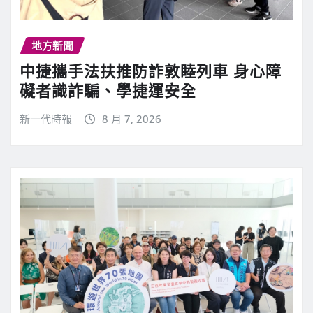
地方新聞
中捷攜手法扶推防詐敦睦列車 身心障
礙者識詐騙、學捷運安全
新一代時報
8 月 7, 2026