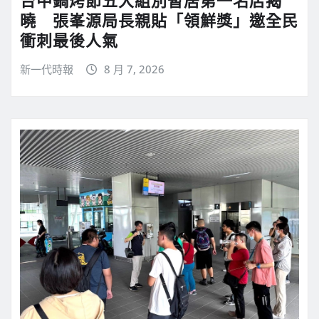
曉 張峯源局長親貼「領鮮獎」邀全民
衝刺最後人氣
新一代時報
8 月 7, 2026