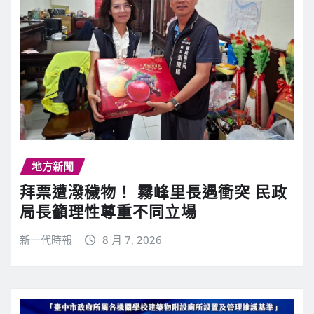
地方新聞
拜票遭潑穢物！ 霧峰里長遇衝突 民政
局長籲理性尊重不同立場
新一代時報
8 月 7, 2026