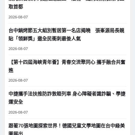
取首都
2026-08-07
台中鍋烤節五大組別暫居第一名店揭曉 張峯源局長親
貼「領鮮獎」邀全民衝刺最後人氣
2026-08-07
【第十四屆海峽青年薈】青春交流聚同心 攜手融合共奮
進
2026-08-07
中捷攜手法扶推防詐敦睦列車 身心障礙者識詐騙、學捷
運安全
2026-08-07
跟著70張地圖探索世界！德國兒童文學地圖在台中綠美
圖展出