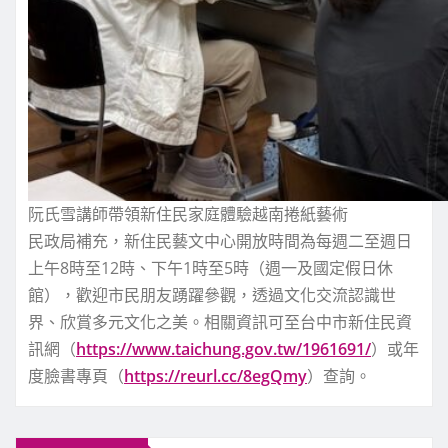
阮氏雪講師帶領新住民家庭體驗越南捲紙藝術
民政局補充，新住民藝文中心開放時間為每週二至週日
上午8時至12時、下午1時至5時（週一及國定假日休
館），歡迎市民朋友踴躍參觀，透過文化交流認識世
界、欣賞多元文化之美。相關資訊可至台中市新住民資
訊網（
https://www.taichung.gov.tw/1961691/
）或年
度臉書專頁（
https://reurl.cc/8egQmy
）查詢。