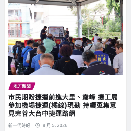
地方新聞
市民期盼捷運前進大里、霧峰 捷工局
參加機場捷運(橘線)現勘 持續蒐集意
見完善大台中捷運路網
新一代時報
8 月 5, 2026