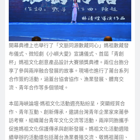
開幕典禮上也舉行了「文脈同源數藏同心」媽祖數藏發
布儀式、微短劇《小嶼大愛》宣講儀式、首屆「青創
杯」媽祖文化創意產品設計大賽頒獎典禮。兩位台胞分
享了參與兩岸融合發展的故事。現場也進行了莆台系列
合作簽約活動，涵蓋台協會協作、漁業發展、體育交
流、青年合作等多個領域。
本屆海峽論壇·媽祖文化活動週亮點紛呈，突顯經貿合
作、青年互動、創新傳承，邀請台灣青年企業家來莆參
訪考察，組織莆台青年文化交流等活動，兩岸同胞攜手
促進媽祖文化保護傳承與創新發展。媽祖文化活動週陸
續舉辦的活動還包括莆台漁業養殖交流、敬媽祖莆田、