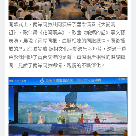
開幕式上，兩岸同胞共同演繹了器樂演奏《大愛媽
祖》、歌伴舞《花開兩岸》、歌曲《娘媽的話》等文藝
表演，展現了兩岸同根、血脈相連的同胞親情。隨後播
放的歷屆海峽論壇·媽祖文化活動週集萃短片，透過一幕
幕影像回顧了莆台交流的足跡，重溫兩岸相融的溫暖瞬
間，見證了兩岸同胞鄉情、親情的不斷深化。