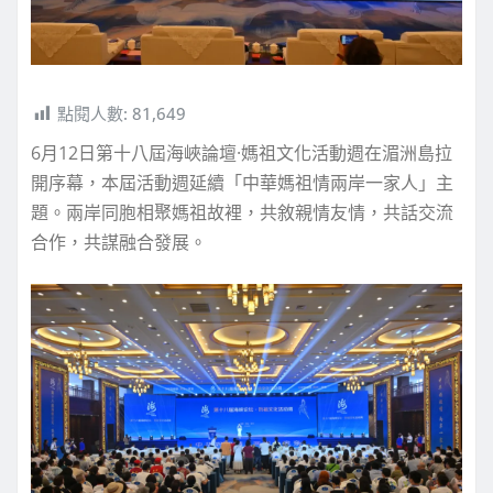
點閱人數:
81,649
6月12日
第十八屆海峽論壇·媽祖文化活動週
在湄洲島拉
開序幕，
本屆活動週延續「中華媽祖情兩岸一家人」主
題。兩岸同胞相聚媽祖故裡，共敘親情友情，共話交流
合作，共謀融合發展。