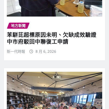
地方新聞
苯駢芘超標原因未明、欠缺成效驗證
中市府駁回中聯復工申請
新一代時報
8 月 6, 2026