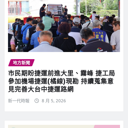
地方新聞
市民期盼捷運前進大里、霧峰 捷工局
參加機場捷運(橘線)現勘 持續蒐集意
見完善大台中捷運路網
新一代時報
8 月 5, 2026