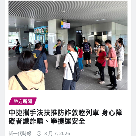
地方新聞
中捷攜手法扶推防詐敦睦列車 身心障
礙者識詐騙、學捷運安全
新一代時報
8 月 7, 2026