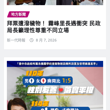
地方新聞
拜票遭潑穢物！ 霧峰里長遇衝突 民政
局長籲理性尊重不同立場
新一代時報
8 月 7, 2026