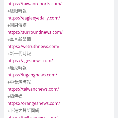
https://taiwanreports.com/
※鷹眼時報
https://eagleeyedaily.com/
※圓周傳媒
https://surroundnews.com/
※真言新聞網
https://wetruthnews.com/
※新一代時報
https://agesnews.com/
※鹿港時報
https://lugangnews.com/
※中台灣時報
https://taiwancnews.com/
※橘傳媒
https://orangesnews.com/
※下港之聲新聞網
https://tvillagenews.com/