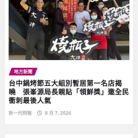
地方新聞
台中鍋烤節五大組別暫居第一名店揭
曉 張峯源局長親貼「領鮮獎」邀全民
衝刺最後人氣
新一代時報
8 月 7, 2026