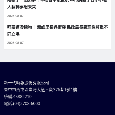
陪孩子一起追夢！幸福台中號啟航 中市府親子日小小職
人翻轉夢想未來
2026-08-07
拜票遭潑穢物！ 霧峰里長遇衝突 民政局長籲理性尊重不
同立場
2026-08-07
新一代時報股份有限公司
臺中市西屯區臺灣大道三段376巷1號1樓
統編:45882210
電話:(04)2708-6000