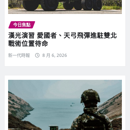
今日焦點
漢光演習 愛國者、天弓飛彈進駐雙北
戰術位置待命
新一代時報
8 月 6, 2026