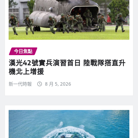
今日焦點
漢光42號實兵演習首日 陸戰隊搭直升
機北上增援
新一代時報
8 月 5, 2026