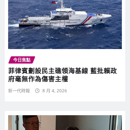
今日焦點
菲律賓劃設民主礁領海基線 藍批賴政
府毫無作為傷害主權
新一代時報
8 月 4, 2026