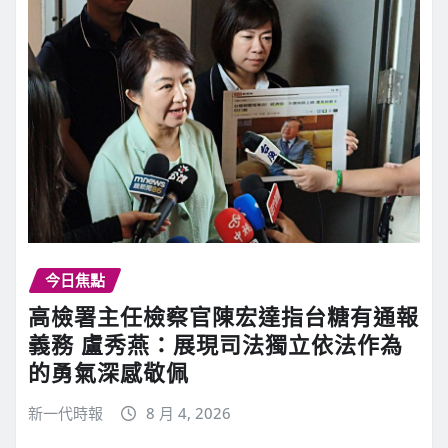
今日焦點
高檢署主任檢察官陳宏達指台糖有通報
義務 盧秀燕：展現司法獨立依法作為
的勇氣深感敬佩
新一代時報
8 月 4, 2026