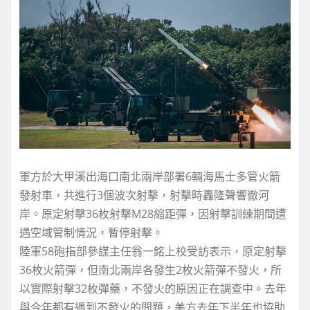
軍方於大甲溪出海口南北兩岸部署6輛海馬士多管火箭
發射車，共進行3個波次射擊，射擊時轟隆聲響徹河
岸。原定射擊36枚射擊M28縮距彈，因射擊訓練期間遭
遇空域管制情況，暫停射擊。
陸軍58砲指部參謀主任翁一銘上校受訪表示，原定射擊
36枚火箭彈，但南北兩岸各發生2枚火箭彈不發火，所
以實際射擊32枚彈藥，不發火的原因正在調查中。去年
與今年都有遇到不發火的問題，美方去年下半年也協助