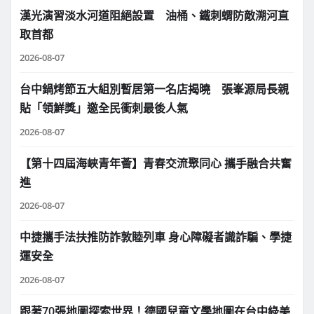
漢光演習淡水河道阻絕設置 油桶、鐵刺蝟防敵溯河直
取首都
2026-08-07
台中鍋烤節五大組別暫居第一名店揭曉 張峯源局長親
貼「領鮮獎」邀全民衝刺最後人氣
2026-08-07
【第十四屆海峽青年薈】青春交流聚同心 攜手融合共奮
進
2026-08-07
中捷攜手法扶推防詐敦睦列車 身心障礙者識詐騙、學捷
運安全
2026-08-07
跟著70張地圖探索世界！德國兒童文學地圖在台中綠美