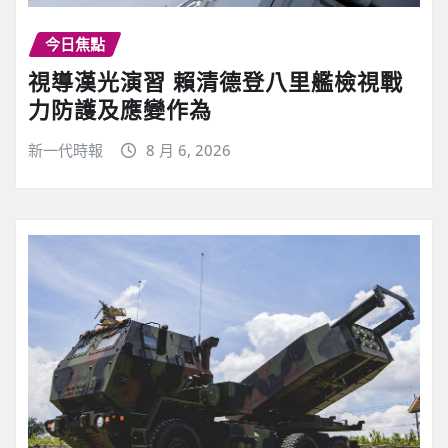
今日焦點
視導漢光演習 賴清德登八里艦檢視戰
力防護及應變作為
新一代時報
8 月 6, 2026