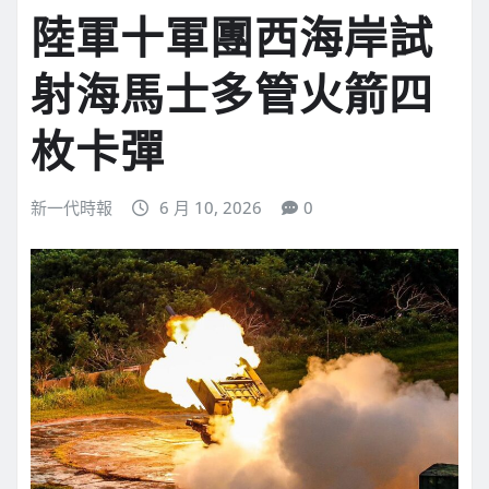
陸軍十軍團西海岸試
射海馬士多管火箭四
枚卡彈
新一代時報
6 月 10, 2026
0