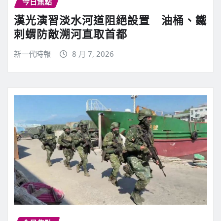
今日焦點
漢光演習淡水河道阻絕設置 油桶、鐵
刺蝟防敵溯河直取首都
新一代時報
8 月 7, 2026