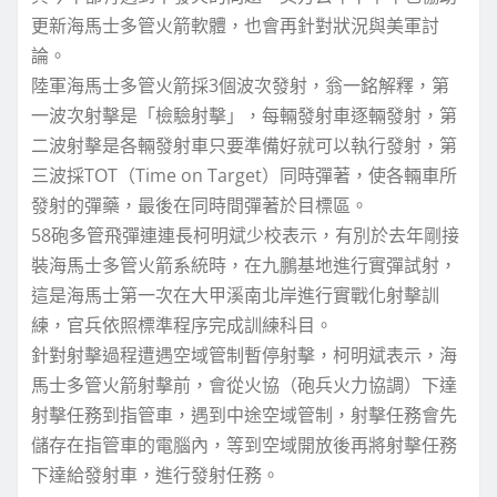
更新海馬士多管火箭軟體，也會再針對狀況與美軍討
論。
陸軍海馬士多管火箭採3個波次發射，翁一銘解釋，第
一波次射擊是「檢驗射擊」，每輛發射車逐輛發射，第
二波射擊是各輛發射車只要準備好就可以執行發射，第
三波採TOT（Time on Target）同時彈著，使各輛車所
發射的彈藥，最後在同時間彈著於目標區。
58砲多管飛彈連連長柯明斌少校表示，有別於去年剛接
裝海馬士多管火箭系統時，在九鵬基地進行實彈試射，
這是海馬士第一次在大甲溪南北岸進行實戰化射擊訓
練，官兵依照標準程序完成訓練科目。
針對射擊過程遭遇空域管制暫停射擊，柯明斌表示，海
馬士多管火箭射擊前，會從火協（砲兵火力協調）下達
射擊任務到指管車，遇到中途空域管制，射擊任務會先
儲存在指管車的電腦內，等到空域開放後再將射擊任務
下達給發射車，進行發射任務。