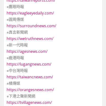
https://taiwanreports.com/
※鷹眼時報
https://eagleeyedaily.com/
※圓周傳媒
https://surroundnews.com/
※真言新聞網
https://wetruthnews.com/
※新一代時報
https://agesnews.com/
※鹿港時報
https://lugangnews.com/
※中台灣時報
https://taiwancnews.com/
※橘傳媒
https://orangesnews.com/
※下港之聲新聞網
https://tvillagenews.com/