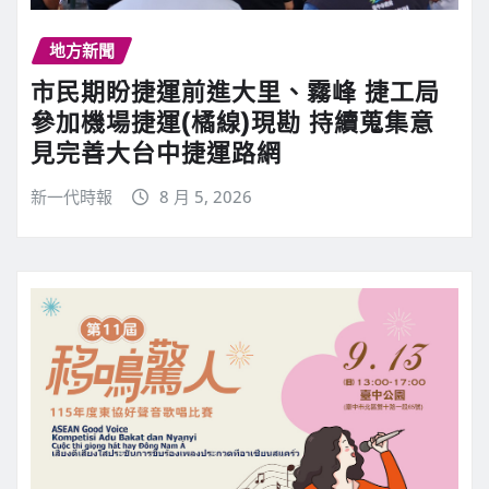
地方新聞
市民期盼捷運前進大里、霧峰 捷工局
參加機場捷運(橘線)現勘 持續蒐集意
見完善大台中捷運路網
新一代時報
8 月 5, 2026