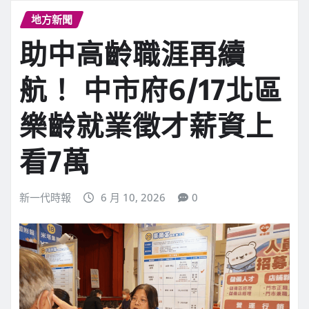
地方新聞
助中高齡職涯再續
航！ 中市府6/17北區
樂齡就業徵才薪資上
看7萬
新一代時報
6 月 10, 2026
0