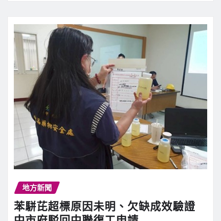
地方新聞
苯駢芘超標原因未明、欠缺成效驗證
中市府駁回中聯復工申請