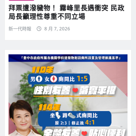
拜票遭潑穢物！ 霧峰里長遇衝突 民政
局長籲理性尊重不同立場
新一代時報
8 月 7, 2026