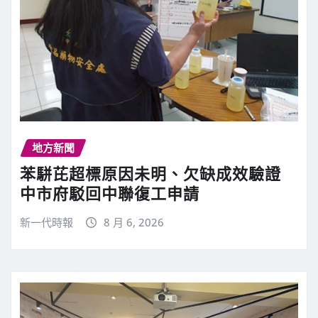
地方新聞
苯駢芘超標原因未明、欠缺成效驗證
中市府駁回中聯復工申請
新一代時報
8 月 6, 2026