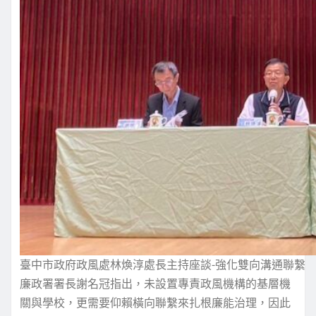
臺中市政府政風處林煥淳處長主持座談-強化雙向溝通聯繫
廉政署署長謝名冠指出，未設置專責政風機構的基層機
關與學校，更需要仰賴橫向聯繫來扎根廉能治理，因此