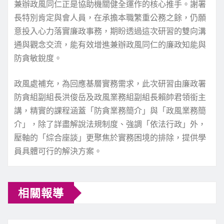
兼辦政風同仁正是協助機關健全運作的核心推手。謝署
長特別肯定與會人員，在承擔本職繁重公務之餘，仍願
意投入心力落實廉政事務，期盼透過這次研習的雙向溝
通與觀念交流，能有效增進兼辦政風同仁的廉政知能與
防貪敏銳度。
政風處補充，為回應基層實務需求，此次研習由廉政署
防貪組副組長洪俊岳及政風業務組副組長賴帥君領銜主
講，精實的課程涵蓋「防貪業務簡介」與「政風業務簡
介」，除了詳盡解說法規制度、強調「依法行政」外，
壓軸的「綜合座談」更聚焦於實務困境的排除，提供學
員具體可行的解決方案。
相關報導