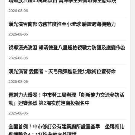
增殖放流超65萬尾魚苗 兩岸學生共營環保生態環境
2026-08-06
漢光演習南部防務首度推至小琉球 驗證跨海機動力
2026-08-06
視導漢光演習 賴清德登八里艦檢視戰力防護及應變作為
2026-08-06
漢光演習 愛國者、天弓飛彈進駐雙北戰術位置待命
2026-08-06
青創力大爆發！中市勞工局辦理「創新能力交流參訪活
動」迴響熱烈 第2場次前進南投報名中
2026-08-06
全國首例！中市修訂公有建築廁所設置基準 坐蹲廁比
例調整為4：1打造全齡友善環境