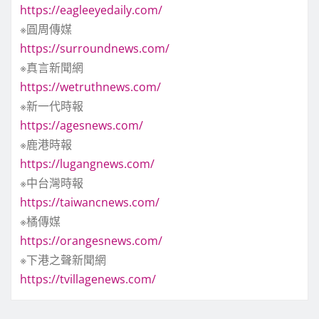
https://eagleeyedaily.com/
※圓周傳媒
https://surroundnews.com/
※真言新聞網
https://wetruthnews.com/
※新一代時報
https://agesnews.com/
※鹿港時報
https://lugangnews.com/
※中台灣時報
https://taiwancnews.com/
※橘傳媒
https://orangesnews.com/
※下港之聲新聞網
https://tvillagenews.com/