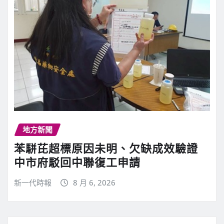
地方新聞
苯駢芘超標原因未明、欠缺成效驗證
中市府駁回中聯復工申請
新一代時報
8 月 6, 2026