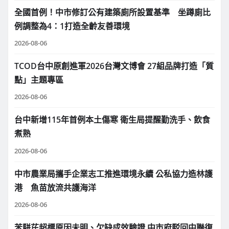
全國首例！中市修訂公有建築廁所設置基準 坐蹲廁比
例調整為4：1打造全齡友善環境
2026-08-06
TCOD台中原創進軍2026台灣文博會 27組品牌打造「質
點」主題專區
2026-08-06
台中新增115年首例本土傷寒 衛生局提醒勤洗手、飲食
煮熟
2026-08-06
中市農業局攜手企業志工推進環境永續 公私協力造林護
港 魚苗放流共護海洋
2026-08-06
苯駢芘超標原因未明、欠缺成效驗證 中市府駁回中聯復