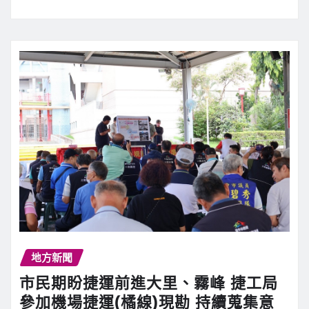
地方新聞
市民期盼捷運前進大里、霧峰 捷工局
參加機場捷運(橘線)現勘 持續蒐集意