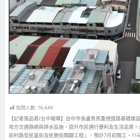
點閱人數:
76,649
【記者張品君/台中報導】台中市長盧秀燕重視道路基礎建
地方交通路網與排水設施，提升市民通行便利及生活品質。台
前村路至民富街及民豐街開闢工程」，預計7月初開工、11