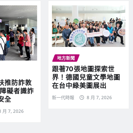
地方新聞
跟著70張地圖探索世
界！德國兒童文學地圖
扶推防詐敦
在台中綠美圖展出
心障礙者識詐
新一代時報
8 月 7, 2026
安全
8 月 7, 2026