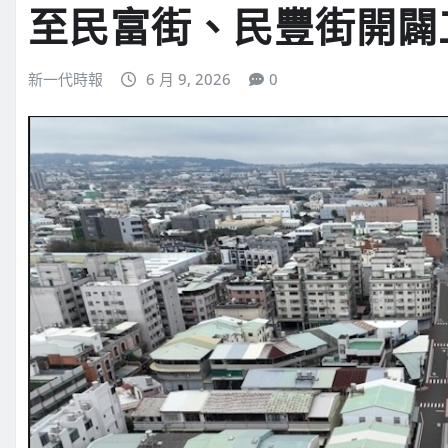
至民富街、民豐街開闢
新一代時報
6 月 9, 2026
0