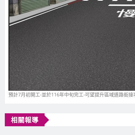
預計7月初開工-並於116年中旬完工-可望提升區域道路銜
相關報導