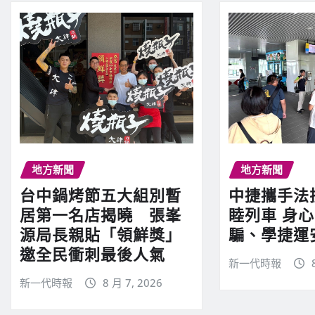
地方新聞
地方新聞
台中鍋烤節五大組別暫
中捷攜手法
居第一名店揭曉 張峯
睦列車 身
源局長親貼「領鮮獎」
騙、學捷運
邀全民衝刺最後人氣
新一代時報
新一代時報
8 月 7, 2026