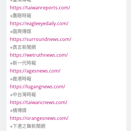
https://taiwanreports.com/
※鷹眼時報
https://eagleeyedaily.com/
※圓周傳媒
https://surroundnews.com/
※真言新聞網
https://wetruthnews.com/
※新一代時報
https://agesnews.com/
※鹿港時報
https://lugangnews.com/
※中台灣時報
https://taiwancnews.com/
※橘傳媒
https://orangesnews.com/
※下港之聲新聞網