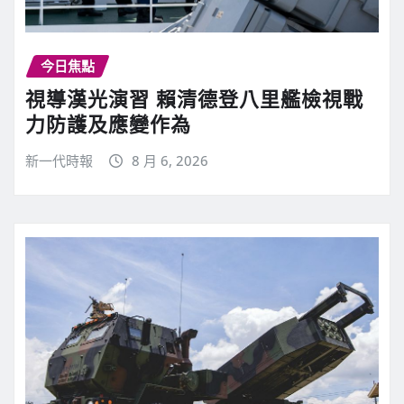
今日焦點
視導漢光演習 賴清德登八里艦檢視戰
力防護及應變作為
新一代時報
8 月 6, 2026