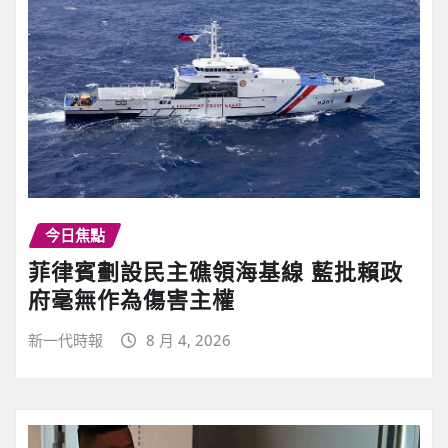
今日焦點
菲律賓劃設民主礁領海基線 藍批賴政
府毫無作為傷害主權
新一代時報
8 月 4, 2026