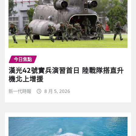
今日焦點
漢光42號實兵演習首日 陸戰隊搭直升
機北上增援
新一代時報
8 月 5, 2026