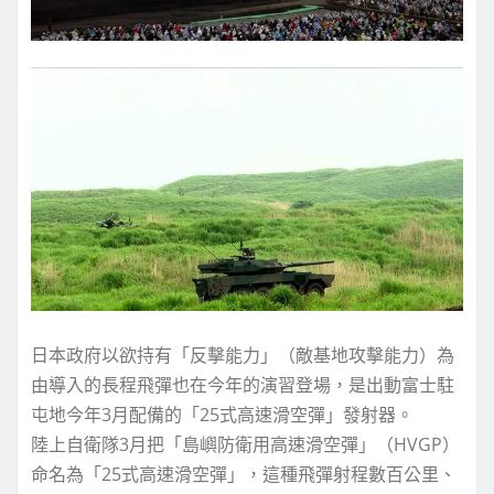
日本政府以欲持有「反擊能力」（敵基地攻擊能力）為
由導入的長程飛彈也在今年的演習登場，是出動富士駐
屯地今年3月配備的「25式高速滑空彈」發射器。
陸上自衛隊3月把「島嶼防衛用高速滑空彈」（HVGP）
命名為「25式高速滑空彈」，這種飛彈射程數百公里、