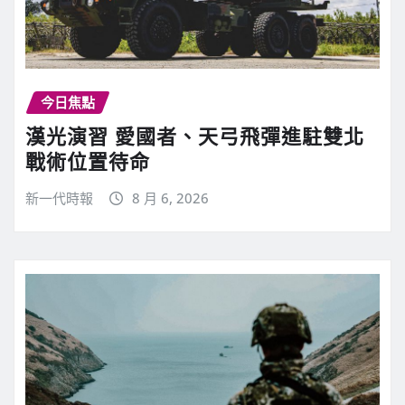
今日焦點
漢光演習 愛國者、天弓飛彈進駐雙北
戰術位置待命
新一代時報
8 月 6, 2026