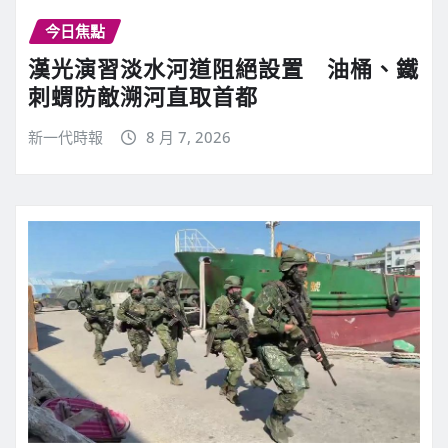
今日焦點
漢光演習淡水河道阻絕設置 油桶、鐵
刺蝟防敵溯河直取首都
新一代時報
8 月 7, 2026