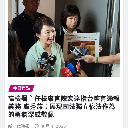
今日焦點
高檢署主任檢察官陳宏達指台糖有通報
義務 盧秀燕：展現司法獨立依法作為
的勇氣深感敬佩
新一代時報
8 月 4, 2026