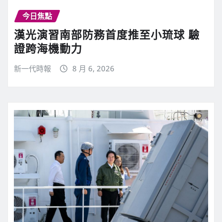
今日焦點
漢光演習南部防務首度推至小琉球 驗
證跨海機動力
新一代時報
8 月 6, 2026