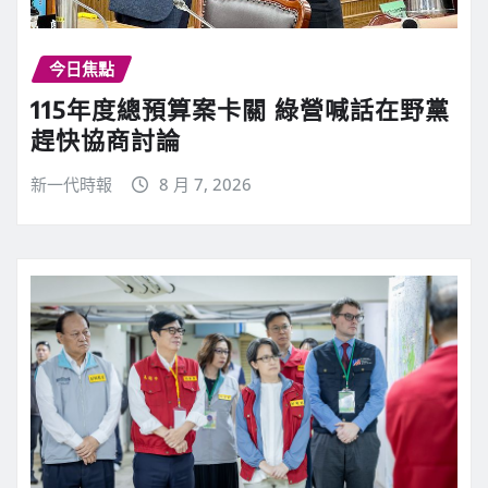
今日焦點
115年度總預算案卡關 綠營喊話在野黨
趕快協商討論
新一代時報
8 月 7, 2026