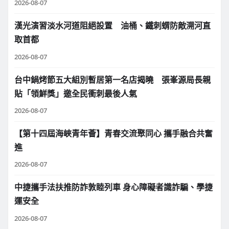
2026-08-07
漢光演習淡水河道阻絕設置 油桶、鐵刺蝟防敵溯河直
取首都
2026-08-07
台中鍋烤節五大組別暫居第一名店揭曉 張峯源局長親
貼「領鮮獎」邀全民衝刺最後人氣
2026-08-07
【第十四屆海峽青年薈】青春交流聚同心 攜手融合共奮
進
2026-08-07
中捷攜手法扶推防詐敦睦列車 身心障礙者識詐騙、學捷
運安全
2026-08-07