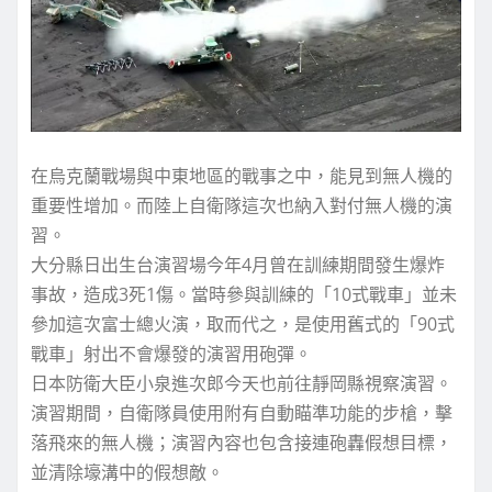
在烏克蘭戰場與中東地區的戰事之中，能見到無人機的
重要性增加。而陸上自衛隊這次也納入對付無人機的演
習。
大分縣日出生台演習場今年4月曾在訓練期間發生爆炸
事故，造成3死1傷。當時參與訓練的「10式戰車」並未
參加這次富士總火演，取而代之，是使用舊式的「90式
戰車」射出不會爆發的演習用砲彈。
日本防衛大臣小泉進次郎今天也前往靜岡縣視察演習。
演習期間，自衛隊員使用附有自動瞄準功能的步槍，擊
落飛來的無人機；演習內容也包含接連砲轟假想目標，
並清除壕溝中的假想敵。