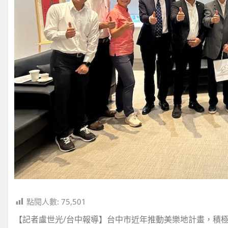
點閱人數:
75,501
【記者盧世光/台中報導】台中市近年推動美樂地計畫，積