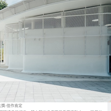
大獎-佳作肯定