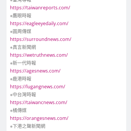
https://taiwanreports.com/
※鷹眼時報
https://eagleeyedaily.com/
※圓周傳媒
https://surroundnews.com/
※真言新聞網
https://wetruthnews.com/
※新一代時報
https://agesnews.com/
※鹿港時報
https://lugangnews.com/
※中台灣時報
https://taiwancnews.com/
※橘傳媒
https://orangesnews.com/
※下港之聲新聞網