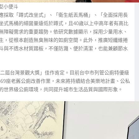
型小便斗
應採取「蹲式改坐式」、「衛生紙丟馬桶」、「全面採用長
坐式馬桶的細菌量遠低於蹲式，且40歲以上中高年者有高比
無障礙需求的重要趨勢。依研究數據顯示，採用少量用水、
生，從根本創造無臭無味的如廁空間。此外，推廣短纖維捲
斗與不透水材質踏板，不僅防濺、便於清潔，也能兼顧節水
十二屆台灣景觀大獎」佳作肯定。目前台中市列管公廁特優級
469座老舊公廁改善作業，未來將持續結合美樂地計畫、公私
的世界級公廁環境，共同提升城市生活品質與國際形象。