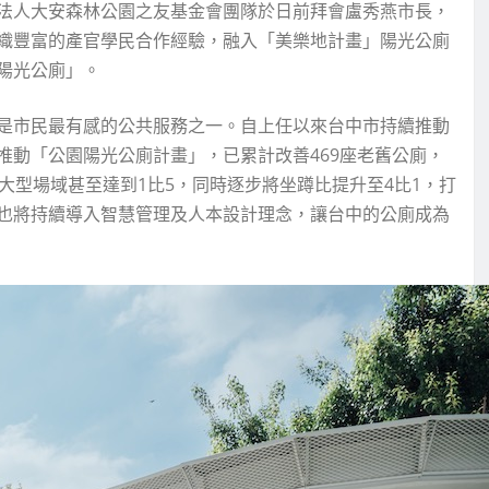
法人大安森林公園之友基金會團隊於日前拜會盧秀燕市長，
織豐富的產官學民合作經驗，融入「美樂地計畫」陽光公廁
陽光公廁」。
是市民最有感的公共服務之一。自上任以來台中市持續推動
推動「公園陽光公廁計畫」，已累計改善469座老舊公廁，
大型場域甚至達到1比5，同時逐步將坐蹲比提升至4比1，打
也將持續導入智慧管理及人本設計理念，讓台中的公廁成為