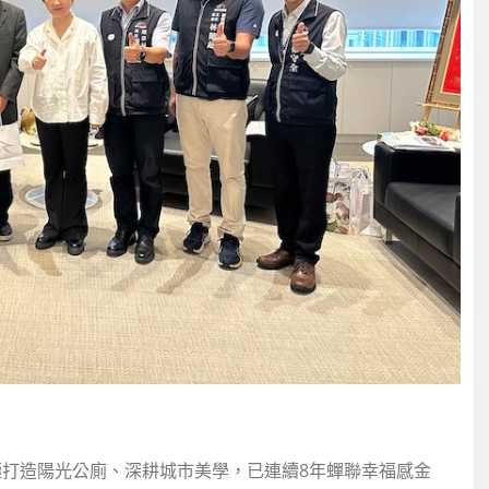
極打造陽光公廁、深耕城市美學，已連續8年蟬聯幸福感金