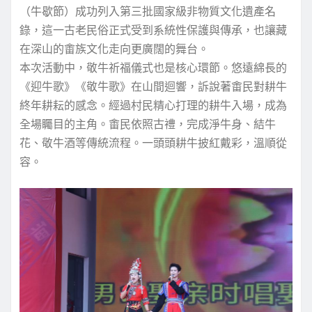
（牛歇節）成功列入第三批國家級非物質文化遺產名
錄，這一古老民俗正式受到系統性保護與傳承，也讓藏
在深山的畬族文化走向更廣闊的舞台。
本次活動中，敬牛祈福儀式也是核心環節。悠遠綿長的
《迎牛歌》《敬牛歌》在山間迴響，訴說著畬民對耕牛
終年耕耘的感念。經過村民精心打理的耕牛入場，成為
全場矚目的主角。畬民依照古禮，完成淨牛身、結牛
花、敬牛酒等傳統流程。一頭頭耕牛披紅戴彩，溫順從
容。