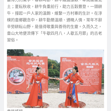
土；夏耘秋收，耕牛負重前行，助力五穀豐登。一頭耕
牛，撐起一戶人家的溫飽，維繫一方村寨的生計。在淳
樸的畬鄉觀念中，耕牛勤懇溫順、通曉人情，常年不辭
辛勞耕耘山野，是值得敬重與善待的生靈。久而久之，
畬山大地便流傳下「牛歇四月八，人歇五月節」的古老
習俗。