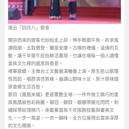
瑞云「四月八」歌會
聞訊而來的遊客也紛紛走上前，伸手輕摸牛角，祈求風
調雨順、五穀豐登、闔家安康。古樸的禮儀、溫情的互
動，讓千年敬牛民俗鮮活重現，也讓在場每一個人讀懂
畬族文化裡的感恩與善意。
禮畢歌續，主舞台上文藝展演輪番上演。原生態山歌隨
性而起，唱腔清亮質樸，曲調山野味十足，原汁原味還
原畬鄉生活百態。
節目《鳳凰來儀》更是驚艷全場，一件件做工精巧的畬
族鳳凰裝色彩絢麗，銀冠、銀釵、銀腰帶銀光閃閃，刺
繡綵帶紋理精巧，承載著畬族千年服飾技藝與審美文
化。一步一風姿，一衣一韻味，全方位展現出畬族深厚
的文化積澱。