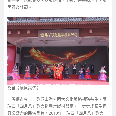
聚一堂，以歌會友、以歌傳情，山歌之聲迴盪群山，場
面蔚為壯觀。
節目《鳳凰來儀》
一俗傳古今，一歌貫山海。兩大文化脈絡相融共生，讓
瑞云「四月八」歌會從尋常鄉村節慶，一步步成長為極
具影響力的民俗品牌。2010年，瑞云「四月八」歌會