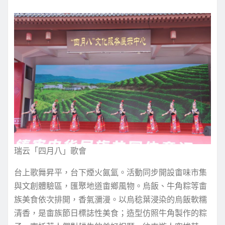
瑞云「四月八」歌會
台上歌舞昇平，台下煙火氤氳。活動同步開設畬味市集
與文創體驗區，匯聚地道畬鄉風物。烏飯、牛角粽等畬
族美食依次排開，香氣瀰漫。以烏稔葉浸染的烏飯軟糯
清香，是畬族節日標誌性美食；造型仿照牛角製作的粽