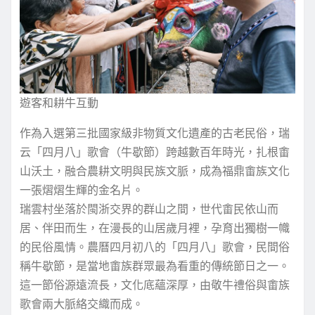
遊客和耕牛互動
作為入選第三批國家級非物質文化遺產的古老民俗，瑞
云「四月八」歌會（牛歇節）跨越數百年時光，扎根畬
山沃土，融合農耕文明與民族文脈，成為福鼎畬族文化
一張熠熠生輝的金名片。
瑞雲村坐落於閩浙交界的群山之間，世代畬民依山而
居、伴田而生，在漫長的山居歲月裡，孕育出獨樹一幟
的民俗風情。農曆四月初八的「四月八」歌會，民間俗
稱牛歇節，是當地畬族群眾最為看重的傳統節日之一。
這一節俗源遠流長，文化底蘊深厚，由敬牛禮俗與畬族
歌會兩大脈絡交織而成。