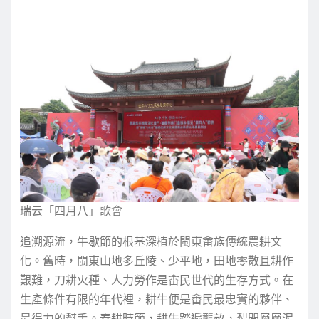
瑞云「四月八」歌會
追溯源流，牛歇節的根基深植於閩東畬族傳統農耕文
化。舊時，閩東山地多丘陵、少平地，田地零散且耕作
艱難，刀耕火種、人力勞作是畬民世代的生存方式。在
生產條件有限的年代裡，耕牛便是畬民最忠實的夥伴、
最得力的幫手。春耕時節，耕牛踏遍壟畝，犁開層層泥