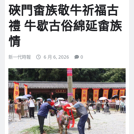
硤門畬族敬牛祈福古
禮 牛歇古俗綿延畬族
情
新一代時報
6 月 6, 2026
0