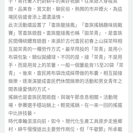
子，寄托著人們對耕牛的美好祝願。往來遊人穿梭其
間，品美食、賞文創、聊民俗，熱鬧的市井煙火，為這
場民俗盛會添上濃濃溫情。
此次活動還設置了「畬族龍接鳳」「畬族搖鍋趣味挑戰
賽」等畬族遊戲。畬族龍接鳳也稱「拋茶青」，是畬族
民間傳統體育遊戲，來源於古代畬民初春上山採茶時相
互拋茶青的一種勞作方式。最早甩投的「茶青」是用小
布袋包紮，類似拋繡球。不同的是，接「茶青」不是用
手，而是用背上的茶簍，一般一個簍能背15至20袋「茶
青」。後來，畬民將布袋改成綵帶做的布囊，相互拋接
娛樂，逐漸演變成畬民們休閒娛樂的活動和男女青年之
間表達愛情的方式。
搖鍋也是畬族民間遊戲，與端午節息息相關。活動現
場，參賽選手穩站鍋上，輕晃搖鍋，在一來一回的搖擺
中比拚技藝。
時代車輪滾滾向前，如今，現代化生產工具逐步走進鄉
村，耕牛慢慢退出主要勞作崗位，但「牛歇節」所承載