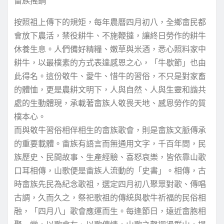
畬族搖鍋
按照祖上傳下的規矩，每年農曆四月初八，全鄉畬民都
會放下農活，禁役耕牛、不施鞭撻，讓終日勞作的耕牛
休養生息。人們備好精糧、嫩草與米酒，悉心照料家中
耕牛，以最樸素的方式表達感恩之心，「牛歇節」也由
此得名。這份敬牛、愛牛、惜牛的習俗，不只是對家畜
的體恤，更是農耕文明下，人與自然、人與生靈和諧共
處的生動體現，承載著畬族人敬畏天地、感恩勞作的質
樸本心。
而與敬牛習俗相伴相生的畬族歌會，則是畬族文脈傳承
的重要載體。畬族有語言而無通用文字，千百年間，民
族歷史、民間故事、生產經驗、喜怒哀樂，皆依靠山歌
口耳相傳，山歌便是畬族人流動的「史書」。相傳，古
時畬族先民為紀念歌祖，選定四月初八聚眾對歌、傳唱
古調，久而久之，祭祀歌祖的傳統與歇牛祈福的民俗相
融，「四月八」歌會應運而生。每逢節日，遠近畬胞相