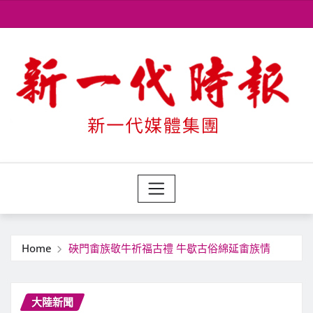
Skip
to
content
Home
硤門畬族敬牛祈福古禮 牛歇古俗綿延畬族情
大陸新聞