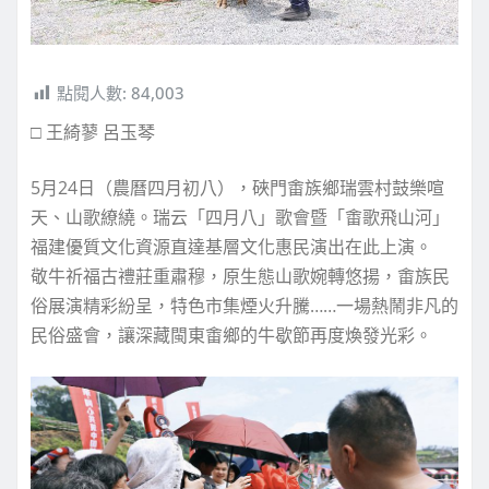
點閱人數:
84,003
□ 王綺蓼 呂玉琴
5月24日（農曆四月初八），硤門畬族鄉瑞雲村鼓樂喧
天、山歌繚繞。瑞云「四月八」歌會暨「畬歌飛山河」
福建優質文化資源直達基層文化惠民演出在此上演。
敬牛祈福古禮莊重肅穆，原生態山歌婉轉悠揚，畬族民
俗展演精彩紛呈，特色市集煙火升騰……一場熱鬧非凡的
民俗盛會，讓深藏閩東畬鄉的牛歇節再度煥發光彩。