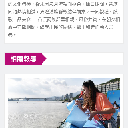
的文化精神，從未因歲月流轉而褪色。節日期間，畬族
同胞熱情相邀，周邊漢族群眾結伴前來，一同觀禮、聽
歌、品美食……畬漢兩族鄰里相親、風俗共賞，在朝夕相
處中守望相助，繪就出民族團結、鄰里和睦的動人畫
卷。
相關報導