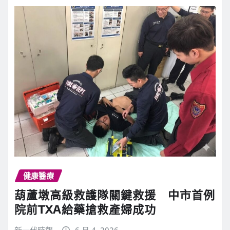
健康醫療
葫蘆墩高級救護隊關鍵救援 中市首例
院前TXA給藥搶救產婦成功
新一代時報
6 月 4, 2026