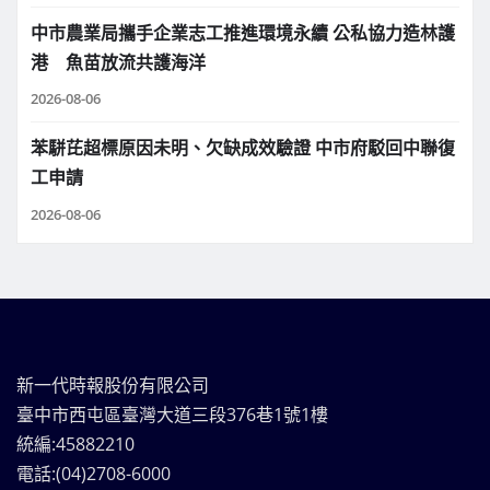
中市農業局攜手企業志工推進環境永續 公私協力造林護
港 魚苗放流共護海洋
2026-08-06
苯駢芘超標原因未明、欠缺成效驗證 中市府駁回中聯復
工申請
2026-08-06
新一代時報股份有限公司
臺中市西屯區臺灣大道三段376巷1號1樓
統編:45882210
電話:(04)2708-6000