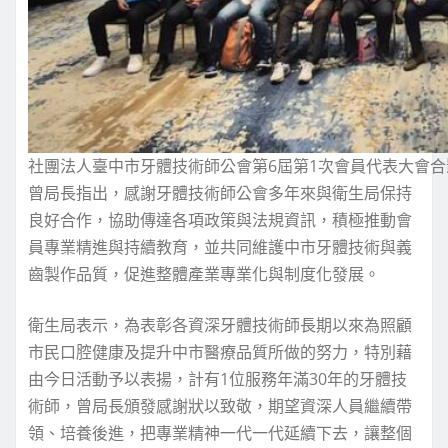
社團法人臺中市牙體技術師公會第6屆第1次會員代表大會合
曾局長指出，感謝牙體技術師公會多年來與衛生局保持
良好合作，協助傳達各項政策與法規資訊，積極推動會
員專業精進與持續教育，並共同維護中市牙體技術與義
齒製作品質，促進整體產業專業化與制度化發展。
衛生局表示，為表彰各資深牙體技術師長期以來為照顧
市民口腔健康及提升中市醫療品質所做的努力，特別藉
由今日活動予以表揚，計有1位服務年滿30年的牙體技
術師，曾局長頒發感謝狀以致敬，期望資深人員繼續帶
領、培養後進，把專業精神一代一代延續下去，讓整個