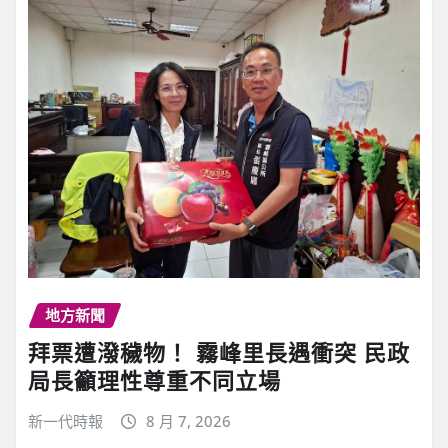
地方新聞
拜票遭潑穢物！ 霧峰里長遇衝突 民政
局長籲理性尊重不同立場
新一代時報
8 月 7, 2026