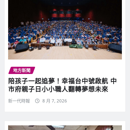
地方新聞
陪孩子一起追夢！幸福台中號啟航 中
市府親子日小小職人翻轉夢想未來
新一代時報
8 月 7, 2026