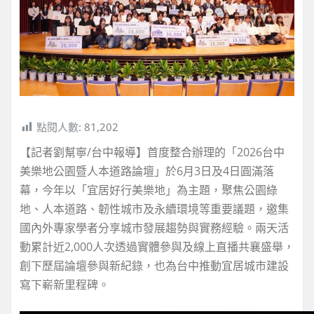
點閱人數:
81,202
【記者劉幫寧/台中報導】首度整合辦理的「2026台中
美樂地公園暨人本道路論壇」於6月3日及4日圓滿落
幕，今年以「宜居好行美樂地」為主題，聚焦公園綠
地、人本道路、韌性城市及永續環境等重要議題，邀集
國內外專家學者分享城市發展趨勢與實務經驗。兩天活
動累計近2,000人次透過實體參與及線上直播共襄盛舉，
創下歷屆論壇參與新紀錄，也為台中推動宜居城市建設
寫下嶄新里程碑。