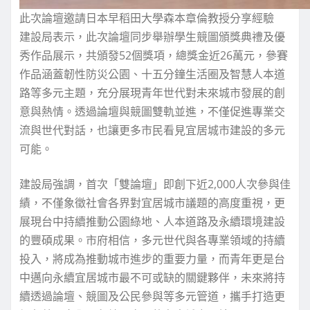
此次論壇邀請日本早稻田大學森本章倫教授分享經驗
建設局表示，此次論壇同步舉辦學生競圖頒獎典禮及優
秀作品展示，共頒發52個獎項，總獎金近26萬元，參賽
作品涵蓋韌性防災公園、十五分鐘生活圈及智慧人本道
路等多元主題，充分展現青年世代對未來城市發展的創
意與熱情。透過論壇與競圖雙軌並進，不僅促進專業交
流與世代對話，也讓更多市民看見宜居城市建設的多元
可能。
建設局強調，首次「雙論壇」即創下近2,000人次參與佳
績，不僅象徵社會各界對宜居城市議題的高度重視，更
展現台中持續推動公園綠地、人本道路及永續環境建設
的豐碩成果。市府相信，多元世代與各專業領域的持續
投入，將成為推動城市進步的重要力量，而青年更是台
中邁向永續宜居城市最不可或缺的關鍵夥伴，未來將持
續透過論壇、競圖及公民參與等多元管道，攜手打造更