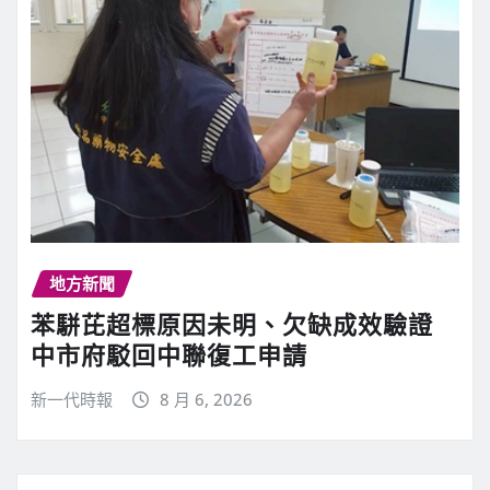
地方新聞
苯駢芘超標原因未明、欠缺成效驗證
中市府駁回中聯復工申請
新一代時報
8 月 6, 2026