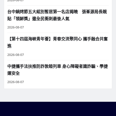
台中鍋烤節五大組別暫居第一名店揭曉 張峯源局長親
貼「領鮮獎」邀全民衝刺最後人氣
2026-08-07
【第十四屆海峽青年薈】青春交流聚同心 攜手融合共奮
進
2026-08-07
中捷攜手法扶推防詐敦睦列車 身心障礙者識詐騙、學捷
運安全
2026-08-07