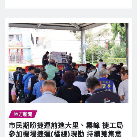
地方新聞
市民期盼捷運前進大里、霧峰 捷工局
參加機場捷運(橘線)現勘 持續蒐集意