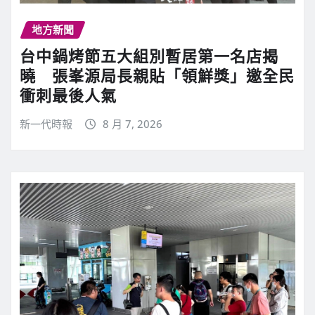
地方新聞
台中鍋烤節五大組別暫居第一名店揭
曉 張峯源局長親貼「領鮮獎」邀全民
衝刺最後人氣
新一代時報
8 月 7, 2026