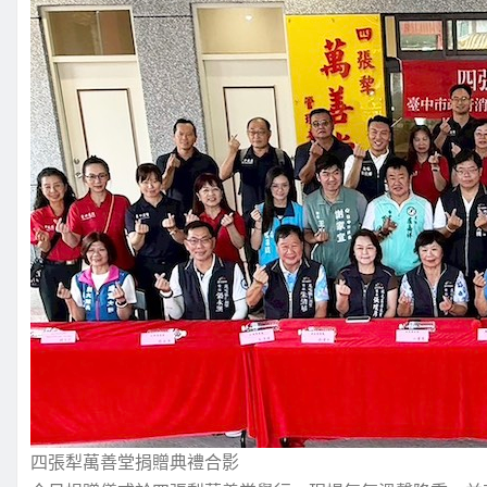
四張犁萬善堂捐贈典禮合影