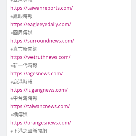
https://taiwanreports.com/
※鷹眼時報
https://eagleeyedaily.com/
※圓周傳媒
https://surroundnews.com/
※真言新聞網
https://wetruthnews.com/
※新一代時報
https://agesnews.com/
※鹿港時報
https://lugangnews.com/
※中台灣時報
https://taiwancnews.com/
※橘傳媒
https://orangesnews.com/
※下港之聲新聞網