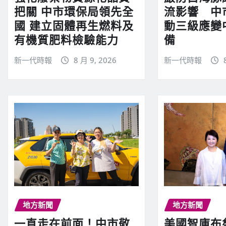
把關 中市環保局領先全
流影響 中
國 建立固體再生燃料及
動三級應變
有機質肥料檢驗能力
備
新一代時報
8 月 9, 2026
新一代時報
地方新聞
地方新聞
一直走在前面！中市敬
美國智庫布