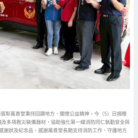
四張犁萬善堂秉持回饋地方、關懷公益精神，今（5）日捐贈
輛及多項救災裝備器材，協助強化第一線消防同仁執勤安全與
感謝狀及紀念品，感謝萬善堂長期支持消防工作、守護地方