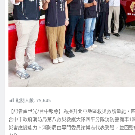
點閱人數:
75,645
【記者盧世光/台中報導】為提升北屯地區救災救護量能，
台中市政府消防局第八救災救護大隊四平分隊消防警備車1
災害應變能力。消防局由專門委員謝博志代表受贈，並回贈