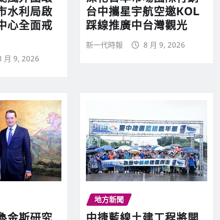
市水利局啟
台中攜星宇航空邀KOL
中心全面戒
踩線推廣中台灣觀光
新一代時報
8 月 9, 2026
8 月 9, 2026
地方新聞
魯金斯研究
中捷藍線土建工程將開