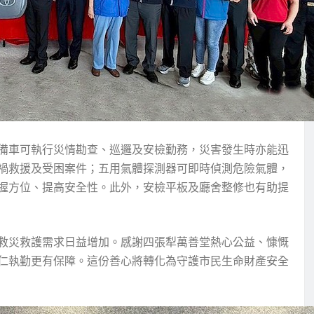
備車可執行災情勘查、巡邏及安檢勤務，災害發生時亦能迅
禍救援及受困案件；五用氣體探測器可即時偵測危險氣體，
握方位、提高安全性。此外，安檢平板及廳舍整修也有助提
救災救護需求日益增加。感謝四張犁萬善堂熱心公益、慷慨
仁執勤更有保障。這份善心將轉化為守護市民生命財產安全