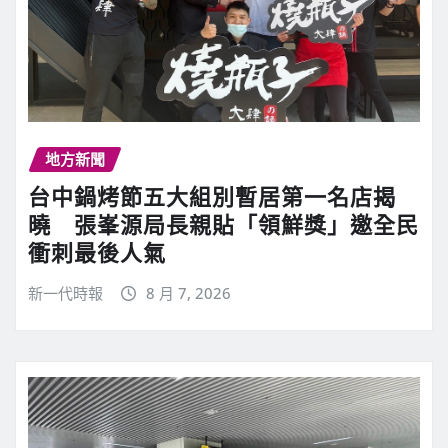
地方新聞
台中鍋烤節五大組別暫居第一名店揭
曉 張峯源局長親貼「領鮮獎」邀全民
衝刺最後人氣
新一代時報
8 月 7, 2026