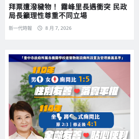
拜票遭潑穢物！ 霧峰里長遇衝突 民政
局長籲理性尊重不同立場
新一代時報
8 月 7, 2026