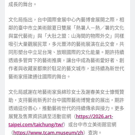
成長的舞台。
文化局指出，台中國際會展中心內藝博會展開之際，相
鄰的臺中市立美術館夏日雙展「熱暑人－熱／暑的文化
與當代藝術」與「大肚之盟：山海間的物際外交」同樣
吸引大量觀展民眾，多元豐沛的藝術展演在此交會，共
同形塑台中立足台灣、放眼國際的文化能量。期許持續
透過多管齊下的藝術推廣，讓台中成為藝術愛好者、創
作者與收藏家都樂於駐足的藝文城市，並持續為新世代
藝術家搭建通往國際的舞台。
文化局感謝在地藝術家吳綿珍女士及謝春美女士慷慨贊
助，支持藝術新秀於台中國際藝術博覽會的展出，期許
透過這份善心，推動藝術世代的持續傳承與接力。更多
展覽及售票資訊請至活動官網（
https://2026.art-
taipei.com/taichung/tw/
）或台中市立美術館官網
（
https://www.tcam.museum/zh
）查詢。