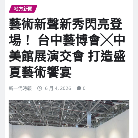
地方新聞
藝術新聲新秀閃亮登
場！ 台中藝博會╳中
美館展演交會 打造盛
夏藝術饗宴
新一代時報
6 月 4, 2026
0