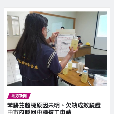
地方新聞
苯駢芘超標原因未明、欠缺成效驗證
中市府駁回中聯復工申請