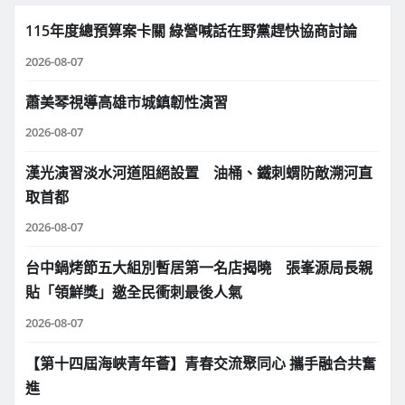
115年度總預算案卡關 綠營喊話在野黨趕快協商討論
2026-08-07
蕭美琴視導高雄市城鎮韌性演習
2026-08-07
漢光演習淡水河道阻絕設置 油桶、鐵刺蝟防敵溯河直
取首都
2026-08-07
台中鍋烤節五大組別暫居第一名店揭曉 張峯源局長親
貼「領鮮獎」邀全民衝刺最後人氣
2026-08-07
【第十四屆海峽青年薈】青春交流聚同心 攜手融合共奮
進