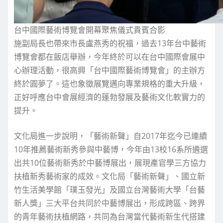
台中國際藝術博覽會開幕聚焦儀式貴賓合影
施副局長也帶來市長盧燕秀的祝福，過去13年台中藝術
博覽會都在飯店舉辦，今年終於可以在台中國際會展中
心辦理活動，很高興「台中國際藝術博覽會」的主辦方
終於圓夢了。這也象徵展覽邁向專業規格的重大升級，
正好呼應台中會展經濟的蓬勃發展及藝術文化軟實力的
提升。
文化局進一步說明，「藝術新聲」自2017年迄今已連續
10年推薦藝術新秀參與中藝博，今年由13校16系所遴選
出共10位藝術新秀於中藝博展出，展現產官學三方協力
扶植新秀藝術家的成效。文化局「藝術新聲」、國立新
竹生活美學館「璞玉發光」及國立台灣藝術大學「台藝
新人獎」三大平台共同於中藝博展出，形成跨區、跨界
的青年藝術扶植網路，共同為台灣當代藝術新生代搭建