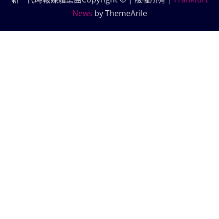
News
by ThemeArile