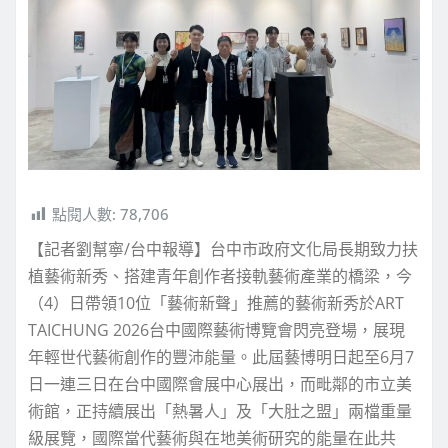
點閱人數:
78,706
【記者劉幫寧/台中報導】台中市政府文化局長期致力扶
植藝術新秀、搭建青年創作者接軌藝術產業的橋梁，今
（4）日帶領10位「藝術新聲」推薦的藝術新秀於ART
TAICHUNG 2026台中國際藝術博覽會閃亮登場，展現
年輕世代藝術創作的豐沛能量。此屆藝博明日起至6月7
日一連三日在台中國際會展中心展出，而毗鄰的市立美
術館，正持續展出「熱暑人」及「大肚之盟」兩檔重量
級展覽，國際當代藝術與在地美術研究的能量在此共