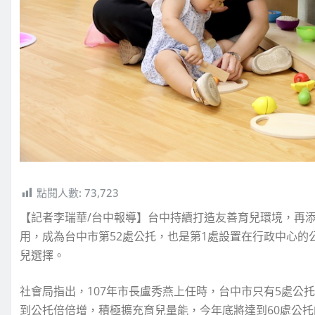
點閱人數:
73,723
【記者李瑞華/台中報導】台中持續打造友善育兒環境，再添
用，成為台中市第52處公托，也是第1處設置在行政中心
兒選擇。
社會局指出，107年市長盧秀燕上任時，台中市只有5處公
到公托倍倍增，積極擴充育兒量能，今年底將達到60處公