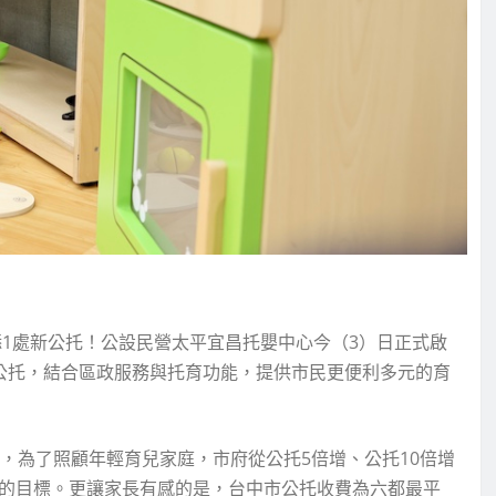
1處新公托！公設民營太平宜昌托嬰中心今（3）日正式啟
的公托，結合區政服務與托育功能，提供市民更便利多元的育
托，為了照顧年輕育兒家庭，市府從公托5倍增、公托10倍增
托的目標。更讓家長有感的是，台中市公托收費為六都最平