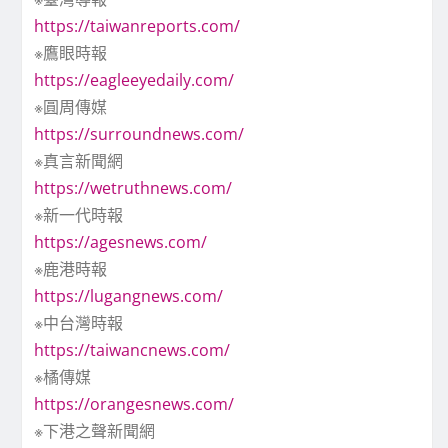
https://taiwanreports.com/
※鷹眼時報
https://eagleeyedaily.com/
※圓周傳媒
https://surroundnews.com/
※真言新聞網
https://wetruthnews.com/
※新一代時報
https://agesnews.com/
※鹿港時報
https://lugangnews.com/
※中台灣時報
https://taiwancnews.com/
※橘傳媒
https://orangesnews.com/
※下港之聲新聞網