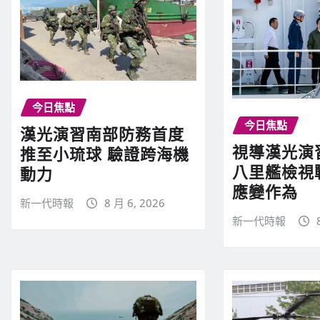
今日焦點
今日焦點
漢光演習南部防務首度
視導漢光演
推至小琉球 驗證跨海機
八里艦檢視
動力
應變作為
新一代時報
8 月 6, 2026
新一代時報