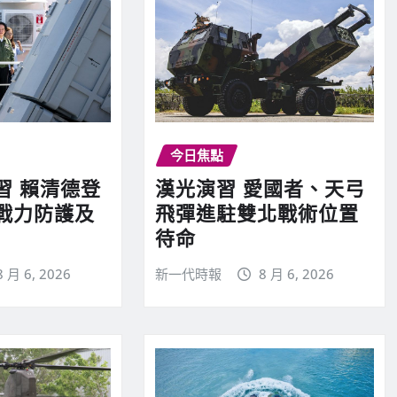
今日焦點
習 賴清德登
漢光演習 愛國者、天弓
戰力防護及
飛彈進駐雙北戰術位置
待命
8 月 6, 2026
新一代時報
8 月 6, 2026