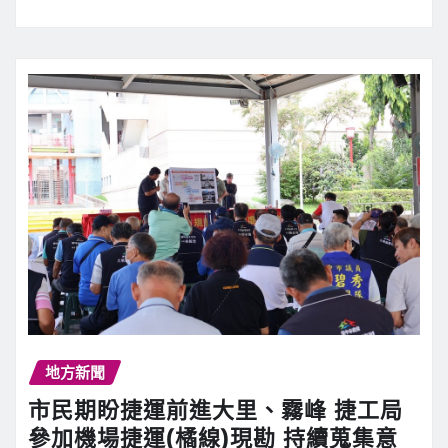
地方新聞
市民期盼捷運前進大里、霧峰 捷工局
參加機場捷運(橘線)現勘 持續蒐集意