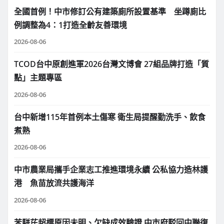
全國首例！中市修訂公有建築廁所設置基準 坐蹲廁比
例調整為4：1打造全齡友善環境
2026-08-06
TCOD台中原創進軍2026台灣文博會 27組品牌打造「質
點」主題專區
2026-08-06
台中新增115年首例本土傷寒 衛生局提醒勤洗手、飲食
煮熟
2026-08-06
中市農業局攜手企業志工推進環境永續 公私協力造林護
港 魚苗放流共護海洋
2026-08-06
苯駢芘超標原因未明、欠缺成效驗證 中市府駁回中聯復