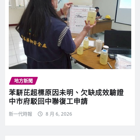
地方新聞
苯駢芘超標原因未明、欠缺成效驗證
中市府駁回中聯復工申請
新一代時報
8 月 6, 2026