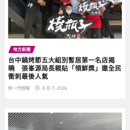
地方新聞
台中鍋烤節五大組別暫居第一名店揭
曉 張峯源局長親貼「領鮮獎」邀全民
衝刺最後人氣
新一代時報
8 月 7, 2026