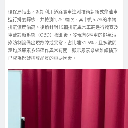
環保局指出，近期利用道路實車遙測技術對新式柴油車
進行排氣篩檢，共檢測1,251輛次，其中約5.7%的車輛
排氣濃度偏高。後續針對19輛排氣異常車輛進行攔查及
車載診斷系統（OBD）檢測後，發現有6輛車的排氣污
染防制設備出現故障或異常，占比達31.6%，且多數問
題均與尿素系統運作異常有關，顯示尿素系統維護情形
已成為影響排放品質的重要因素。