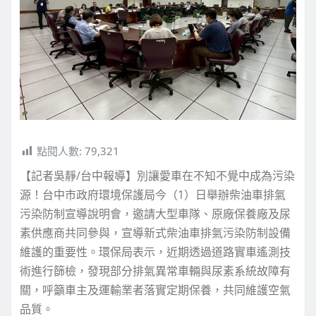
點閱人數:
79,321
【記者吳靜/台中報導】別讓愛車在不知不覺中成為污染
源！台中市政府環境保護局今（1）日舉辦柴油車排氣
污染防制宣導說明會，邀請大型車隊、原廠保養廠及尿
素供應商共同參與，宣導新式柴油車排氣污染防制設備
維護的重要性。環保局表示，近期透過道路實車遙測技
術進行篩檢，發現部分排氣異常車輛與尿素系統故障有
關，呼籲車主及運輸業者落實定期保養，共同維護空氣
品質。