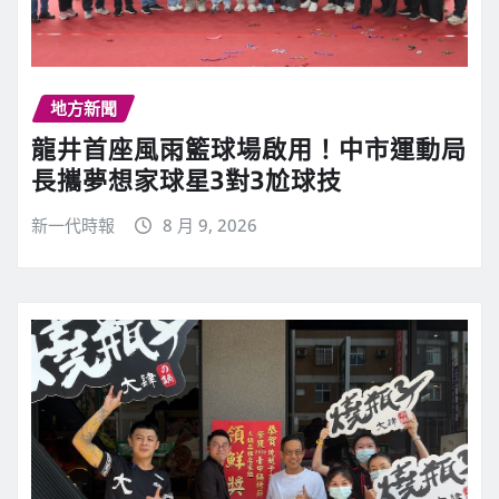
地方新聞
龍井首座風雨籃球場啟用！中市運動局
長攜夢想家球星3對3尬球技
新一代時報
8 月 9, 2026