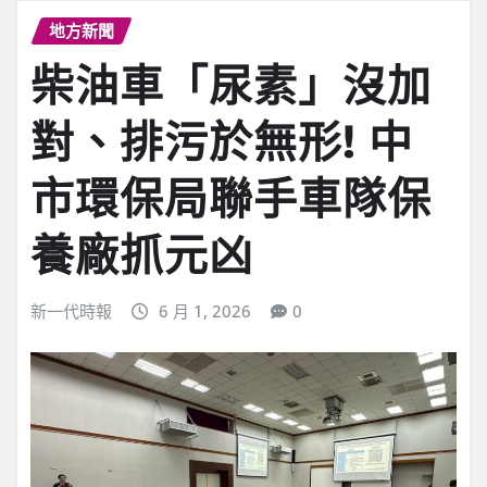
地方新聞
柴油車「尿素」沒加
對、排污於無形! 中
市環保局聯手車隊保
養廠抓元凶
新一代時報
6 月 1, 2026
0