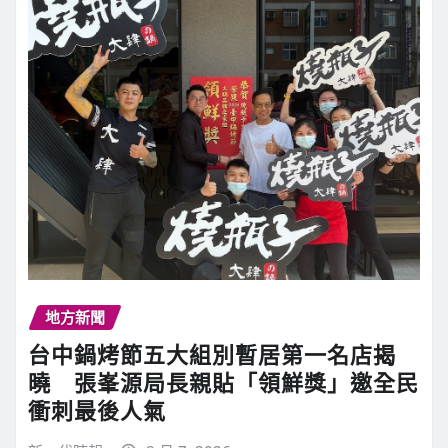
地方新聞
台中鍋烤節五大組別暫居第一名店揭
曉 張峯源局長親貼「領鮮獎」邀全民
衝刺最後人氣