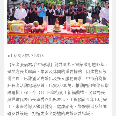
點閱人數:
79,318
【記者張品君/台中報導】龍井區老人會館啟用逾37年，
是地方長者聯誼、學習及休閒的重要據點，因建物及設
備老舊，已難滿足高齡化及多元服務需求，中市府為提
升長者活動場域品質，斥資2,000萬元推動內部整修及增
設電梯工程，今（1）日舉行開工祈福典禮。民政局長
吳世瑋代表市長盧秀燕出席表示，工程預計今年10月完
工，未來將導入銀髮健身、健康諮詢、樂齡學習及無障
礙友善設施，打造更安全舒適的高齡友善場域。