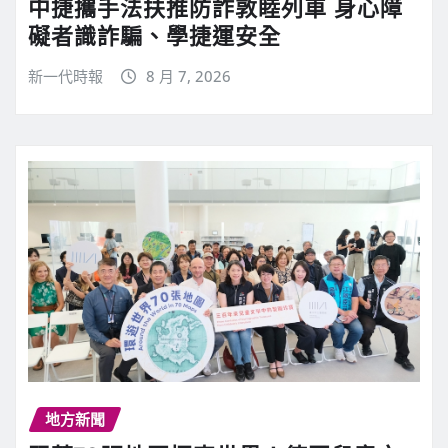
中捷攜手法扶推防詐敦睦列車 身心障
礙者識詐騙、學捷運安全
新一代時報
8 月 7, 2026
地方新聞