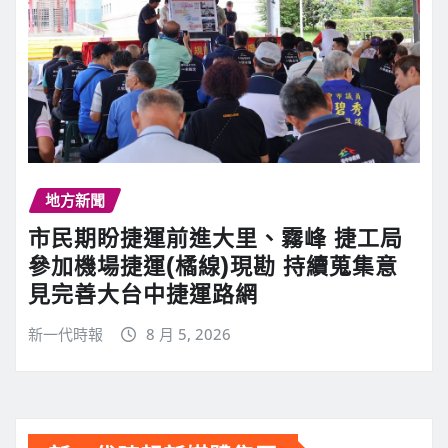
地方新聞
市民期盼捷運前進大里、霧峰 捷工局
參加機場捷運(橘線)現勘 持續蒐集意
見完善大台中捷運路網
新一代時報
8 月 5, 2026