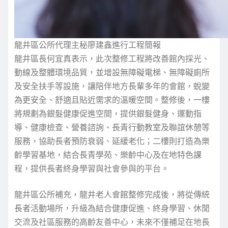
龍井區公所代理主秘廖建鑫進行工程簡報
龍井區長何宜真表示，此次整修工程將改善館內採光、
動線及整體環境品質，並增設無障礙電梯、無障礙廁所
及安全扶手等設施，讓陪伴地方長輩多年的會館，蛻變
為更安全、舒適且貼近需求的溫暖空間。整修後，一樓
將規劃為銀髮健康促進空間，提供銀髮健身、運動指
導、健康檢查、營養諮詢、長青行動教室及聯誼休憩等
服務，協助長者預防衰弱、延緩老化；二樓則打造為樂
齡學習基地，結合長青學苑、樂齡中心及在地特色課
程，提供長者終身學習與社會參與的平台。
龍井區公所補充，龍井老人會館整修完成後，將從傳統
長者活動場所，升級為結合健康促進、終身學習、休閒
交流及社區服務的高齡友善中心，未來不僅補足在地長