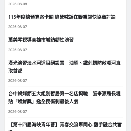
2026-08-08
115年度總預算案卡關 綠營喊話在野黨趕快協商討論
2026-08-07
蕭美琴視導高雄市城鎮韌性演習
2026-08-07
漢光演習淡水河道阻絕設置 油桶、鐵刺蝟防敵溯河直
取首都
2026-08-07
台中鍋烤節五大組別暫居第一名店揭曉 張峯源局長親
貼「領鮮獎」邀全民衝刺最後人氣
2026-08-07
【第十四屆海峽青年薈】青春交流聚同心 攜手融合共奮