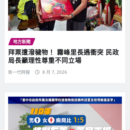
地方新聞
拜票遭潑穢物！ 霧峰里長遇衝突 民政
局長籲理性尊重不同立場
新一代時報
8 月 7, 2026