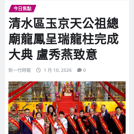
今日焦點
清水區玉京天公祖總
廟龍鳳呈瑞龍柱完成
大典 盧秀燕致意
新一代時報
1 月 10, 2026
0