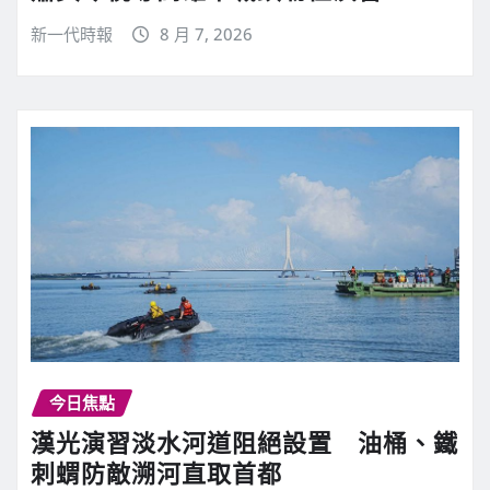
新一代時報
8 月 7, 2026
今日焦點
漢光演習淡水河道阻絕設置 油桶、鐵
刺蝟防敵溯河直取首都