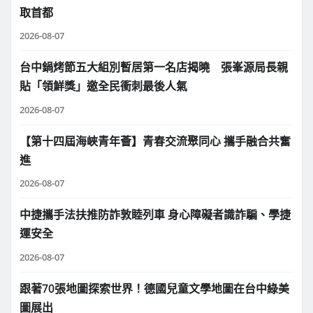
取首都
2026-08-07
台中鍋烤節五大組別暫居第一名店揭曉 張峯源局長親
貼「領鮮獎」邀全民衝刺最後人氣
2026-08-07
【第十四屆海峽青年薈】青春交流聚同心 攜手融合共奮
進
2026-08-07
中捷攜手法扶推防詐敦睦列車 身心障礙者識詐騙、學捷
運安全
2026-08-07
跟著70張地圖探索世界！德國兒童文學地圖在台中綠美
圖展出