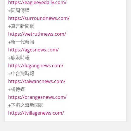
https://eagleeyedaily.com/
※圓周傳媒
https://surroundnews.com/
※真言新聞網
https://wetruthnews.com/
※新一代時報
https://agesnews.com/
※鹿港時報
https://lugangnews.com/
※中台灣時報
https://taiwancnews.com/
※橘傳媒
https://orangesnews.com/
※下港之聲新聞網
https://tvillagenews.com/