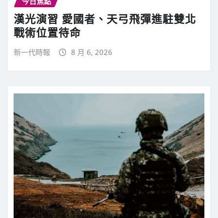
今日焦點
漢光演習 愛國者、天弓飛彈進駐雙北
戰術位置待命
新一代時報
8 月 6, 2026