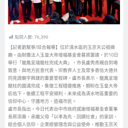
點閱人數:
76,390
【記者劉幫寧/綜合報導】位於清水區的玉京天公祖總
廟，由財團法人玉皇大帝增福基金會募資籌建，於10日
舉行「龍鳳呈瑞龍柱完成大典」，市長盧秀燕親自到場
致意，與地方民意代表、宗教界人士及眾多善信大德共
同見證廟宇興建的重要里程碑，盧市長表示，龍鳳呈瑞
龍柱的圓滿完成，象徵工程穩健推進，期盼在玉皇大帝
庇佑下，後續工程平安順利，未來成為清水地區重要的
信仰中心，守護地方、造福市民。
盧市長指出，今日代表台中市政府感謝增福基金會董事
長蔡添壽，承繼父母「以孝為先、回饋社會」的家訓，
結合個人信仰、企業經營理念與公益使命，推動玉京天