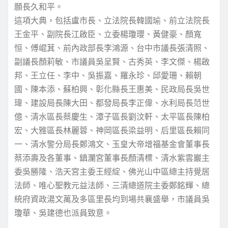
願長久和平。
這項大典，包括盧市長、立法院長韓國瑜、前立法院長
王金平、副院長江啟臣、立委楊瓊瓔、黃健豪、顏寬
恒、傅崐萁、前內政部長李鴻源、台中市議長張清照、
副議長顏莉敏、市議員吳呈賢、古秀英、李文傑、楊啟
邦、王立任、李中、吳振嘉、羅永珍、邱愛珊、賴朝
國、陳本添、蘇柏興、彰化縣長王惠美、民政局長吳世
瑋、建設局長陳大田、都發局長李正偉、水利局長范世
億、清水區長蔡慶生、潭子區長劉汶軒、太平區長陳柏
宏、大雅區長林麗蓉、神岡區長梁益明、后里區長賴同
一、清水警分局長鄭鴻文、玉皇大帝增福基金會董事長
蔡添壽及各董事、鎮瀾宮董事長顏清標、清水紫雲巖主
委吳勝隆、浩天宮主委王經綻、佛光山中區總主持覺居
法師、唯心聖教元益法師、三清總道院主委鄭銘輝、總
統府資政湯文萬及多區里長均到場共襄盛舉，市議員吳
瓊華、吳建德也派員致意。