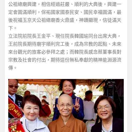
公祖總廟興建，相信經過莊嚴、順利的大典後，興建一
定會圓滿順利，保祐國家國泰民安、國民幸福圓滿，最
後祝福玉京天公祖總廟香火鼎盛，神蹟顯現，信徒滿天
下。
立法院前院長王金平、現任院長韓國瑜同台出席大典，
王前院長期待廟宇順利完工後，成為宗教的起點、未來
來台觀光的旅客必參拜之處；而韓院長感念蔡董事長對
宗教及社會的付出，期待這份無私奉獻的精神能淵源流
傳。