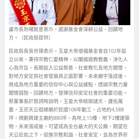
盧市長到場致意表示，感謝基金會深耕公益、回饋地
方。（民政局提供）
民政局長吳世瑋表示，玉皇大帝增福基金會自102年設
立以來，秉持宗教仁愛精神，以闡揚道教教義、淨化人
心為宗旨，長期投入公益慈善、社會教化及地方關懷，
對地方安定與社會發展具正面影響，未來廟宇落成後，
將成為地方重要的信仰中心與公益據點，透過宗教力量
關懷弱勢、回饋地方，發揮信仰安定社會的重要功能。
蔡董事長於致詞時說明，玉皇大帝統御諸天、護佑萬
靈，玉京天公祖總廟於民國108年動工，占地約4,588
坪，規劃興建主廟約880坪，為地上15樓、地下2樓建築
物，未來落成後，可望成為全台最大的天公廟，期望在
天公庇佑之下，促進宗教和諧、社會安定，並為世界祈