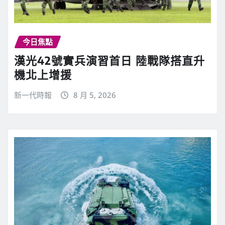
今日焦點
漢光42號實兵演習首日 陸戰隊搭直升
機北上增援
新一代時報
8 月 5, 2026