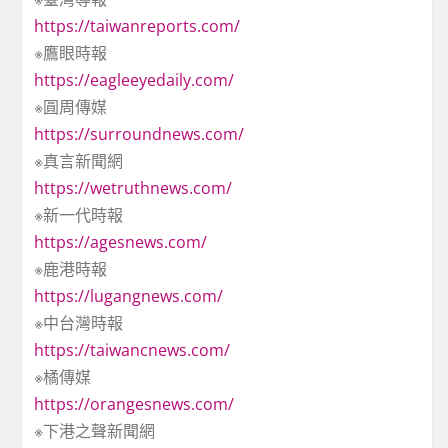
https://taiwanreports.com/
※鷹眼時報
https://eagleeyedaily.com/
※圓周傳媒
https://surroundnews.com/
※真言新聞網
https://wetruthnews.com/
※新一代時報
https://agesnews.com/
※鹿港時報
https://lugangnews.com/
※中台灣時報
https://taiwancnews.com/
※橘傳媒
https://orangesnews.com/
※下港之聲新聞網