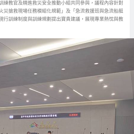
訓練教官及精進救災安全推動小組共同參與，議程內容針對
火災搶救現場任務模組化規範」及「急流救援班與急流船艇
現行訓練制度與訓練規劃提出寶貴建議，展現專業熱忱與教