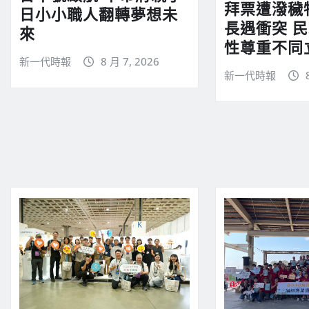
拜票遭潑穢
日小小職人翻轉夢想未
長遇衝突 
來
性尊重不同
新一代時報
8 月 7, 2026
新一代時報