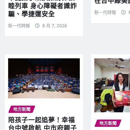
在台中綠美
睦列車 身心障礙者識詐
新一代時報
騙、學捷運安全
新一代時報
8 月 7, 2026
地方新聞
陪孩子一起追夢！幸福
地方新聞
台中號啟航 中市府親子