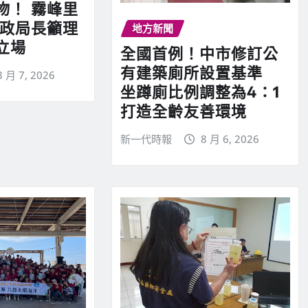
物！ 霧峰里
民政局長籲理
地方新聞
立場
全國首例！中市修訂公
有建築廁所設置基準
8 月 7, 2026
坐蹲廁比例調整為4：1
打造全齡友善環境
新一代時報
8 月 6, 2026