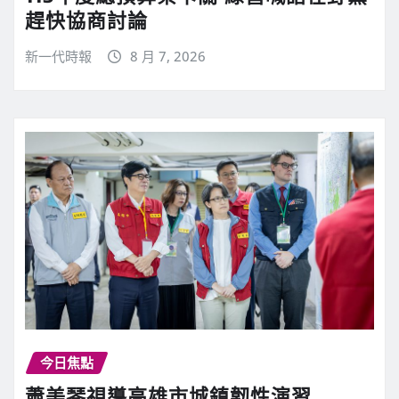
趕快協商討論
新一代時報
8 月 7, 2026
今日焦點
蕭美琴視導高雄市城鎮韌性演習