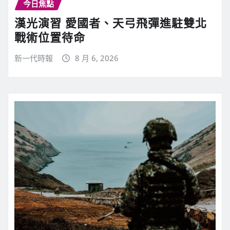
今日焦點
漢光演習 愛國者、天弓飛彈進駐雙北
戰術位置待命
新一代時報
8 月 6, 2026