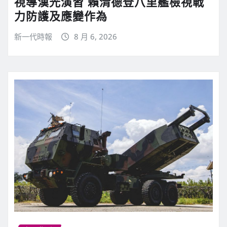
視導漢光演習 賴清德登八里艦檢視戰
力防護及應變作為
新一代時報
8 月 6, 2026