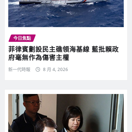
今日焦點
菲律賓劃設民主礁領海基線 藍批賴政
府毫無作為傷害主權
新一代時報
8 月 4, 2026