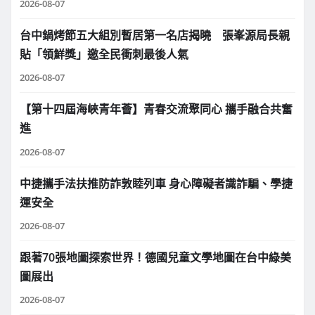
2026-08-07
台中鍋烤節五大組別暫居第一名店揭曉 張峯源局長親
貼「領鮮獎」邀全民衝刺最後人氣
2026-08-07
【第十四屆海峽青年薈】青春交流聚同心 攜手融合共奮
進
2026-08-07
中捷攜手法扶推防詐敦睦列車 身心障礙者識詐騙、學捷
運安全
2026-08-07
跟著70張地圖探索世界！德國兒童文學地圖在台中綠美
圖展出
2026-08-07