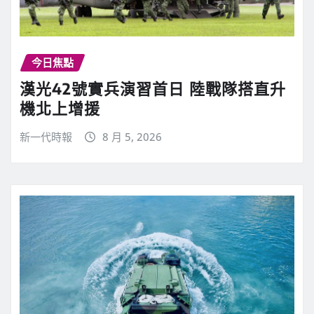
今日焦點
漢光42號實兵演習首日 陸戰隊搭直升
機北上增援
新一代時報
8 月 5, 2026