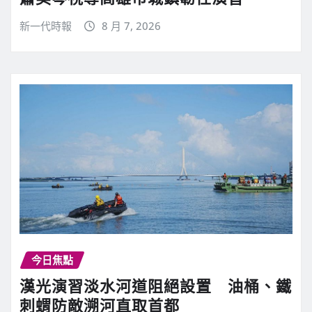
新一代時報
8 月 7, 2026
今日焦點
漢光演習淡水河道阻絕設置 油桶、鐵
刺蝟防敵溯河直取首都