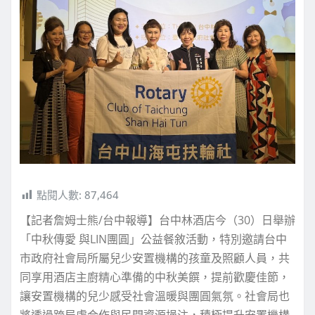
點閱人數:
87,464
【記者詹姆士熊/台中報導】台中林酒店今（30）日舉辦
「中秋傳愛 與LIN團圓」公益餐敘活動，特別邀請台中
市政府社會局所屬兒少安置機構的孩童及照顧人員，共
同享用酒店主廚精心準備的中秋美饌，提前歡慶佳節，
讓安置機構的兒少感受社會溫暖與團圓氣氛。社會局也