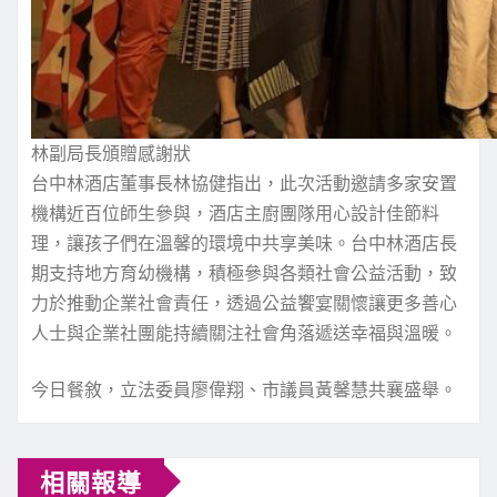
林副局長頒贈感謝狀
台中林酒店董事長林協健指出，此次活動邀請多家安置
機構近百位師生參與，酒店主廚團隊用心設計佳節料
理，讓孩子們在溫馨的環境中共享美味。台中林酒店長
期支持地方育幼機構，積極參與各類社會公益活動，致
力於推動企業社會責任，透過公益饗宴關懷讓更多善心
人士與企業社團能持續關注社會角落遞送幸福與溫暖。
今日餐敘，立法委員廖偉翔、市議員黃馨慧共襄盛舉。
相關報導