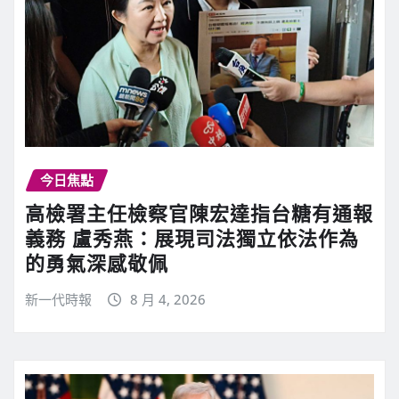
今日焦點
高檢署主任檢察官陳宏達指台糖有通報
義務 盧秀燕：展現司法獨立依法作為
的勇氣深感敬佩
新一代時報
8 月 4, 2026