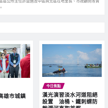
區區公所主任許益通及中區與北區在地里長、市政顧問等貴
。
今日焦點
漢光演習淡水河道阻絕
高雄市城鎮
設置 油桶、鐵刺蝟防