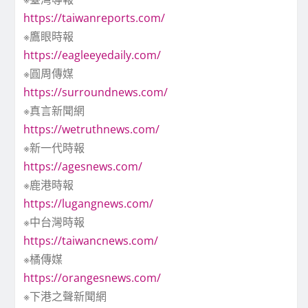
https://taiwanreports.com/
※鷹眼時報
https://eagleeyedaily.com/
※圓周傳媒
https://surroundnews.com/
※真言新聞網
https://wetruthnews.com/
※新一代時報
https://agesnews.com/
※鹿港時報
https://lugangnews.com/
※中台灣時報
https://taiwancnews.com/
※橘傳媒
https://orangesnews.com/
※下港之聲新聞網