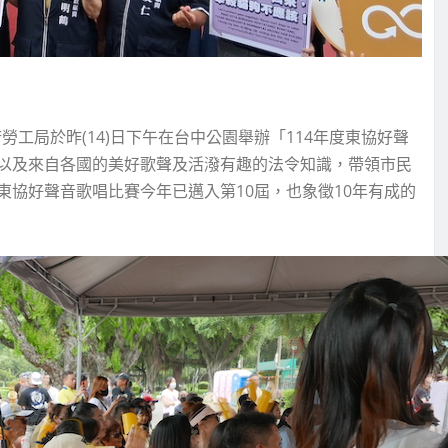
工局於昨(14)日下午在台中公園舉辦「114年度東協好聲
以及來自各國的美好歌聲及活潑有趣的法令知識，帶領市民
協好聲音歌唱比賽今年已邁入第10屆，也象徵10年有成的