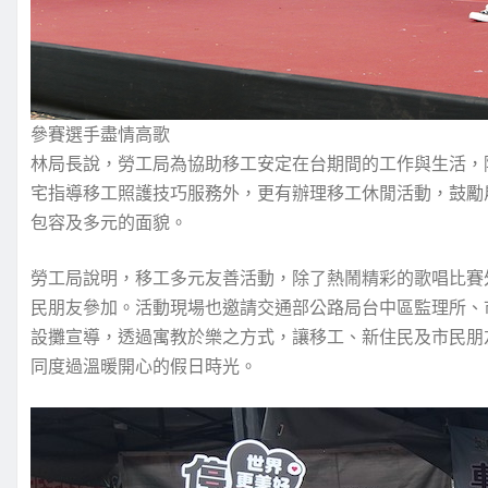
參賽選手盡情高歌
林局長說，勞工局為協助移工安定在台期間的工作與生活，
宅指導移工照護技巧服務外，更有辦理移工休閒活動，鼓勵
包容及多元的面貌。
勞工局說明，移工多元友善活動，除了熱鬧精彩的歌唱比賽
民朋友參加。活動現場也邀請交通部公路局台中區監理所、
設攤宣導，透過寓教於樂之方式，讓移工、新住民及市民朋
同度過溫暖開心的假日時光。