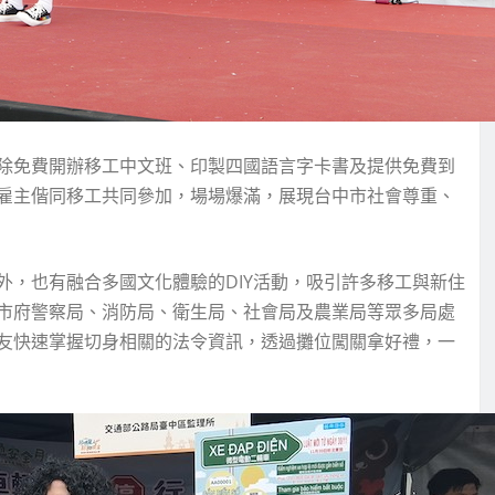
除免費開辦移工中文班、印製四國語言字卡書及提供免費到
雇主偕同移工共同參加，場場爆滿，展現台中市社會尊重、
外，也有融合多國文化體驗的DIY活動，吸引許多移工與新住
市府警察局、消防局、衛生局、社會局及農業局等眾多局處
友快速掌握切身相關的法令資訊，透過攤位闖關拿好禮，一