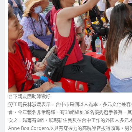
台下親友團助陣歡呼
勞工局長林淑媛表示，台中市是個以人為本，多元文化兼容
會，今年報名非常踴躍，有33組總計38名優秀選手參賽，
次之：越南有6組，展現新住民及在台中工作的外國人多元才
Anne Boa Cordero以具有穿透力的高吭嗓音拔得