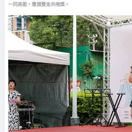
一同高歌，獲頒雙金共鳴獎。