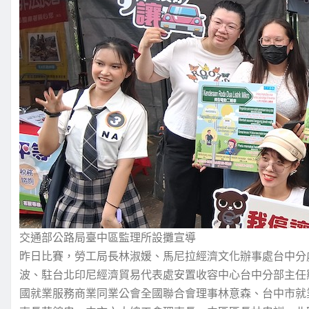
交通部公路局臺中區監理所設攤宣導
昨日比賽，勞工局長林淑媛、馬尼拉經濟文化辦事處台中分
波、駐台北印尼經濟貿易代表處安置收容中心台中分部主任
國就業服務商業同業公會全國聯合會理事林意森、台中市就