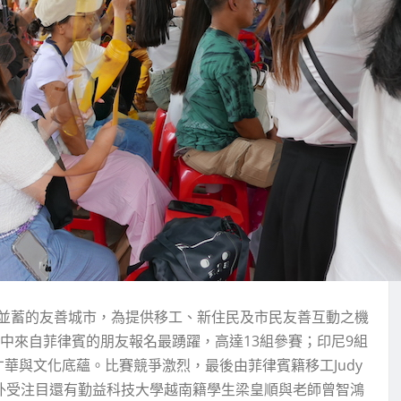
並蓄的友善城市，為提供移工、新住民及市民友善互動之機
其中來自菲律賓的朋友報名最踴躍，高達13組參賽；印尼9組
華與文化底蘊。比賽競爭激烈，最後由菲律賓籍移工Judy
頭籌，另外受注目還有勤益科技大學越南籍學生梁皇順與老師曾智鴻