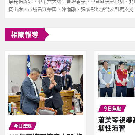
事長花錦忠、中市六大總工會理事長、中區區長林忠訓、北
賓出席，市議員江肇國、陳俞融、張彥彤也派代表到場支持
相關報導
今日焦點
蕭美琴視導
今日焦點
韌性演習