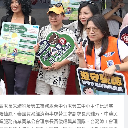
處處長朱靖雅及勞工事務處台中分處勞工中心主任比恩塞
羅仙鳳、泰國貿易經濟辦事處勞工處副處長蔡雅芳、中華民
業服務商業同業公會理事長黃俊耀與其團隊、台灣總工會理