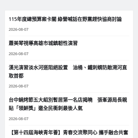
115年度總預算案卡關 綠營喊話在野黨趕快協商討論
2026-08-07
蕭美琴視導高雄市城鎮韌性演習
2026-08-07
漢光演習淡水河道阻絕設置 油桶、鐵刺蝟防敵溯河直
取首都
2026-08-07
台中鍋烤節五大組別暫居第一名店揭曉 張峯源局長親
貼「領鮮獎」邀全民衝刺最後人氣
2026-08-07
【第十四屆海峽青年薈】青春交流聚同心 攜手融合共奮