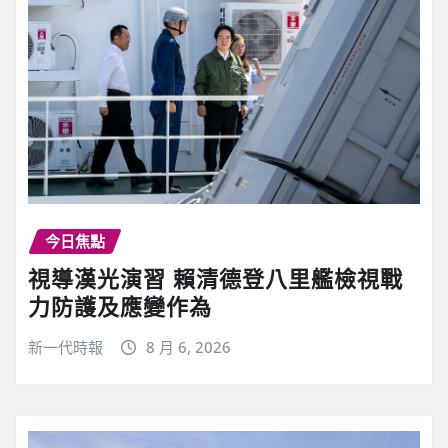
今日焦點
視導漢光演習 賴清德登八里艦檢視戰
力防護及應變作為
新一代時報
8 月 6, 2026