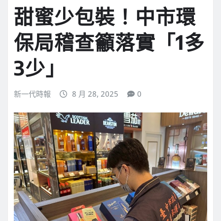
甜蜜少包裝！中市環
保局稽查籲落實「1多
3少」
新一代時報
8 月 28, 2025
0