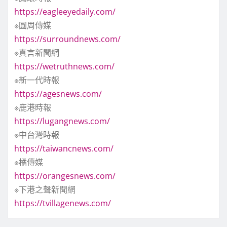
https://eagleeyedaily.com/
※圓周傳媒
https://surroundnews.com/
※真言新聞網
https://wetruthnews.com/
※新一代時報
https://agesnews.com/
※鹿港時報
https://lugangnews.com/
※中台灣時報
https://taiwancnews.com/
※橘傳媒
https://orangesnews.com/
※下港之聲新聞網
https://tvillagenews.com/