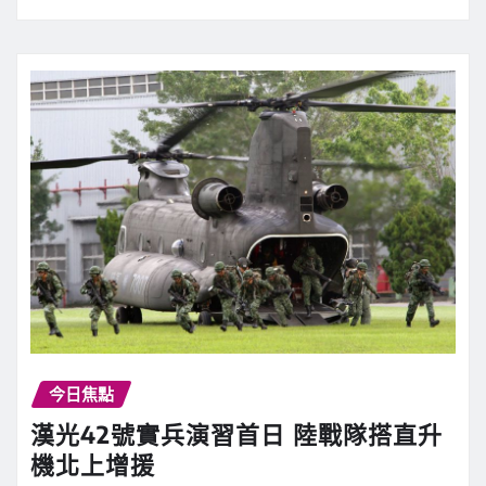
今日焦點
漢光42號實兵演習首日 陸戰隊搭直升
機北上增援