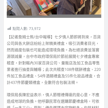
點閱人數:
73,972
【記者詹姆士熊/台中報導】七夕情人節即將到來，百貨
公司與各大餅店紛紛上架精美禮盒，吸引消費者目光，
然而過度包裝也可能造成環境負擔。為杜絕浪費並落實
源頭減量，台中市政府環保局於節前展開七夕禮盒專案
稽查，針對轄內30家百貨公司、量販店及加工食品零售
業者進行抽查與輔導；此次共稽查108件糕餅禮盒、220
件加工食品禮盒、54件酒類禮盒及55件化妝品禮盒，合
計437件節慶類禮盒，全數符合包裝法規。
環保局長陳宏益表示，情人節贈禮傳達的是心意，不應
造成地球的負擔。他呼籲民眾在選購節慶禮盒時，可依
循「一多三少」原則：優先選擇內容物較多、包裝材料