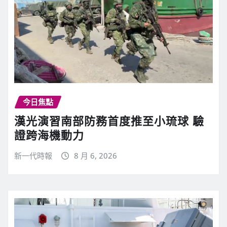
今日焦點
漢光演習南部防務首度推至小琉球 驗
證跨海機動力
新一代時報
8 月 6, 2026