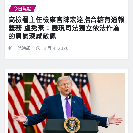
今日焦點
高檢署主任檢察官陳宏達指台糖有通報
義務 盧秀燕：展現司法獨立依法作為
的勇氣深感敬佩
新一代時報
8 月 4, 2026