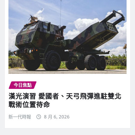
今日焦點
漢光演習 愛國者、天弓飛彈進駐雙北
戰術位置待命
新一代時報
8 月 6, 2026