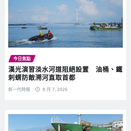
今日焦點
漢光演習淡水河道阻絕設置 油桶、鐵
刺蝟防敵溯河直取首都
新一代時報
8 月 7, 2026