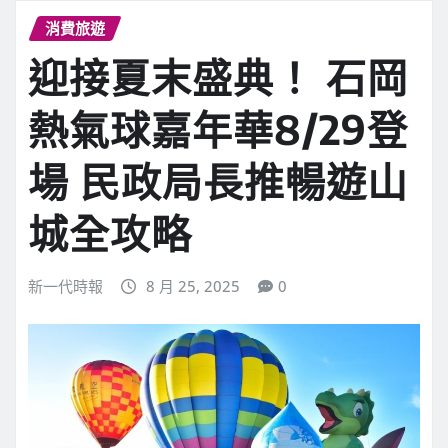
消費旅遊
迎接夏末盛典！ 石岡
熱氣球嘉年華8/29登
場 民政局長推暢遊山
城全攻略
新一代時報
8 月 25, 2025
0