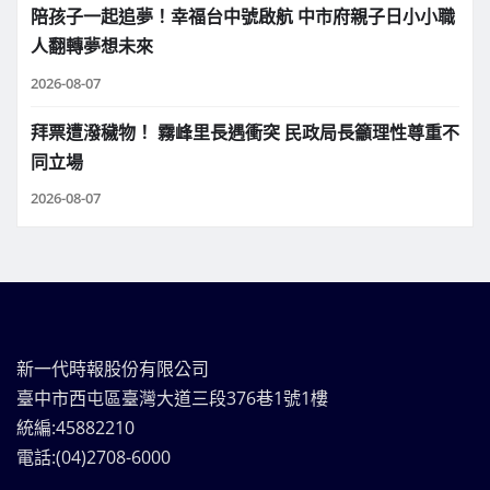
陪孩子一起追夢！幸福台中號啟航 中市府親子日小小職
人翻轉夢想未來
2026-08-07
拜票遭潑穢物！ 霧峰里長遇衝突 民政局長籲理性尊重不
同立場
2026-08-07
新一代時報股份有限公司
臺中市西屯區臺灣大道三段376巷1號1樓
統編:45882210
電話:(04)2708-6000