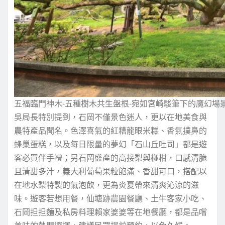
五福臨門神木-五種樹木共生盤根-宛如宮崎駿筆下的魔幻場
吳局長特別提到，石岡不僅景色迷人，更以在地美食與
農特產品聞名。色澤喜氣的紅糟龍眼米糕、香氣撲鼻的
蜂巢蛋糕，以及每日限量的夢幻「石山丘吐司」都是遊
客必買伴手禮；另石岡盛產的高接梨與椪柑，口感清脆
且清甜多汁，義大利葡萄果粒飽滿、香甜可口，搭配以
在地水梨特製的氣泡飲，更為炎夏帶來清爽沁涼的滋
味。遊客若想用餐，仙塘跡農園餐廳、土牛客家小吃、
石岡担担麵及私房料理賴家婆婆等在地餐廳，都是品嚐