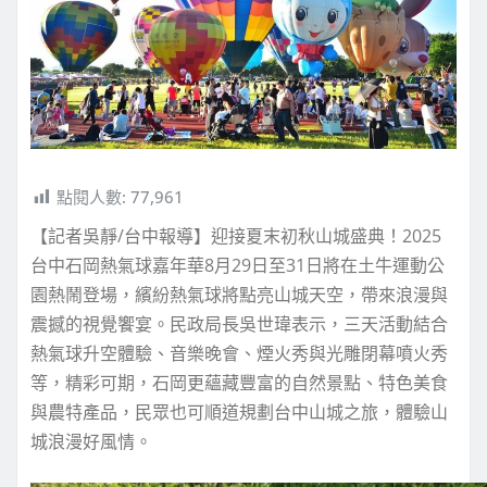
點閱人數:
77,961
【記者吳靜/台中報導】迎接夏末初秋山城盛典！2025
台中石岡熱氣球嘉年華8月29日至31日將在土牛運動公
園熱鬧登場，繽紛熱氣球將點亮山城天空，帶來浪漫與
震撼的視覺饗宴。民政局長吳世瑋表示，三天活動結合
熱氣球升空體驗、音樂晚會、煙火秀與光雕閉幕噴火秀
等，精彩可期，石岡更蘊藏豐富的自然景點、特色美食
與農特產品，民眾也可順道規劃台中山城之旅，體驗山
城浪漫好風情。