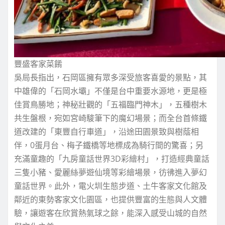
豐盛客家菜餚
吳局長指出，石岡區擁有眾多深受旅客喜愛的景點，其
中雄偉的「石岡水壩」不僅是台中重要水源地，更是極
佳賞鳥勝地；神秘壯觀的「五福臨門神木」，五種樹木
共生盤根，宛如宮崎駿筆下的魔幻場景；而全台首條鐵
道改建的「東豐自行車道」，沿途田園景致與樹蔭相
伴，0蛋月台、梅子鐵橋等地標成為騎行間的驚喜；另
充滿童趣的「九房童話世界3D彩繪村」，打造經典童話
三隻小豬、愛麗絲夢遊仙境等彩繪場景，彷彿進入夢幻
童話世界。此外，電火圳生態步道、土牛客家文化館及
鄰近的東勢客家文化園區，也提供豐富的生態與人文體
驗，讓遊客在欣賞熱氣球之餘，能深入感受山城的自然