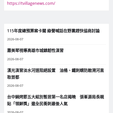
https://tvillagenews.com/
115年度總預算案卡關 綠營喊話在野黨趕快協商討論
2026-08-07
蕭美琴視導高雄市城鎮韌性演習
2026-08-07
漢光演習淡水河道阻絕設置 油桶、鐵刺蝟防敵溯河直
取首都
2026-08-07
台中鍋烤節五大組別暫居第一名店揭曉 張峯源局長親
貼「領鮮獎」邀全民衝刺最後人氣
2026-08-07