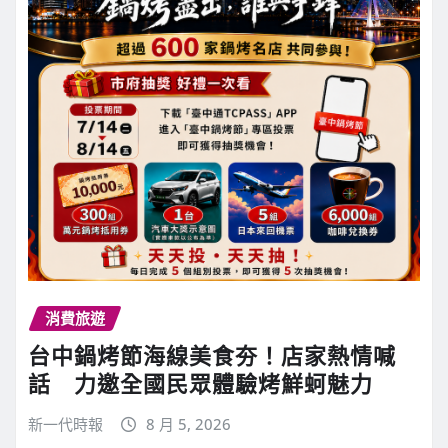
消費旅遊
台中鍋烤節海線美食夯！店家熱情喊
話 力邀全國民眾體驗烤鮮蚵魅力
新一代時報
8 月 5, 2026