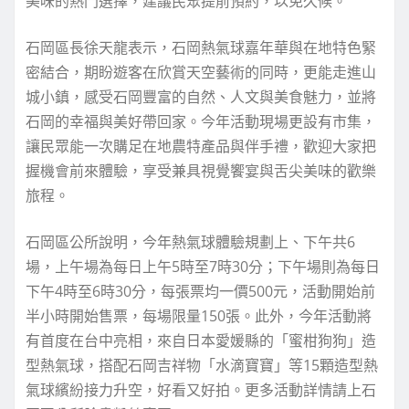
美味的熱門選擇，建議民眾提前預約，以免久候。
石岡區長徐天龍表示，石岡熱氣球嘉年華與在地特色緊
密結合，期盼遊客在欣賞天空藝術的同時，更能走進山
城小鎮，感受石岡豐富的自然、人文與美食魅力，並將
石岡的幸福與美好帶回家。今年活動現場更設有市集，
讓民眾能一次購足在地農特產品與伴手禮，歡迎大家把
握機會前來體驗，享受兼具視覺饗宴與舌尖美味的歡樂
旅程。
石岡區公所說明，今年熱氣球體驗規劃上、下午共6
場，上午場為每日上午5時至7時30分；下午場則為每日
下午4時至6時30分，每張票均一價500元，活動開始前
半小時開始售票，每場限量150張。此外，今年活動將
有首度在台中亮相，來自日本愛媛縣的「蜜柑狗狗」造
型熱氣球，搭配石岡吉祥物「水滴寶寶」等15顆造型熱
氣球繽紛接力升空，好看又好拍。更多活動詳情請上石