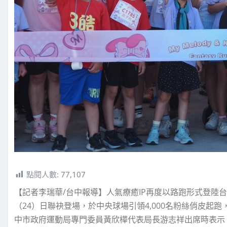
點閱人數:
77,107
【記者李瑞華/台中報導】人氣療癒IP再度以路跑形式登陸
（24）日聯袂登場，於中央球場引領4,000名粉絲俏皮
中市政府運動局專門委員黃欣樺代表局長游志祥出席時表示，適