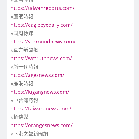
https://taiwanreports.com/
※鷹眼時報
https://eagleeyedaily.com/
※圓周傳媒
https://surroundnews.com/
※真言新聞網
https://wetruthnews.com/
※新一代時報
https://agesnews.com/
※鹿港時報
https://lugangnews.com/
※中台灣時報
https://taiwancnews.com/
※橘傳媒
https://orangesnews.com/
※下港之聲新聞網