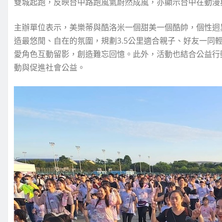
雙城起跑，反映台中路跑風氣蔚然成風，亦顯示台中在動漫
主辦單位表示，美樂蒂與酷洛米一個甜美一個酷帥，個性迥
造最悠閒、自在的氛圍，規劃3.5公里適合親子、好友一同
愛角色互動留影，創造難忘回憶。此外，活動也結合公益行
動與促進社會公益。