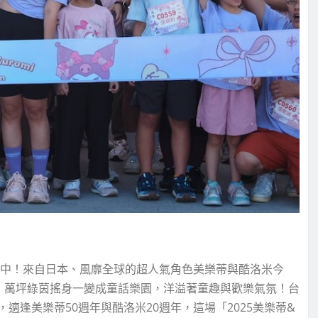
台中！來自日本、風靡全球的超人氣角色美樂蒂與酷洛米今
起跑，萬坪綠茵搖身一變成童話樂園，洋溢著童趣與歡樂氣氛！台
逢美樂蒂50週年與酷洛米20週年，這場「2025美樂蒂&