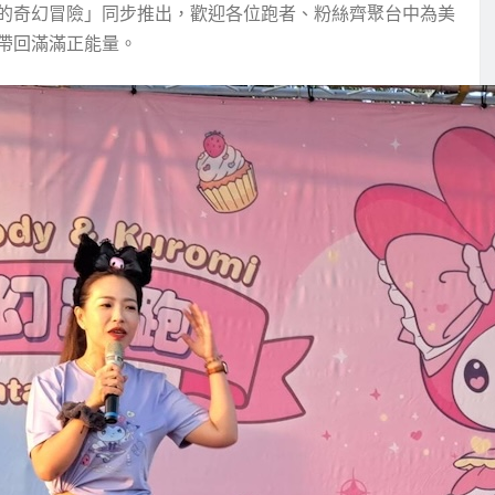
洛米的奇幻冒險」同步推出，歡迎各位跑者、粉絲齊聚台中為美
帶回滿滿正能量。