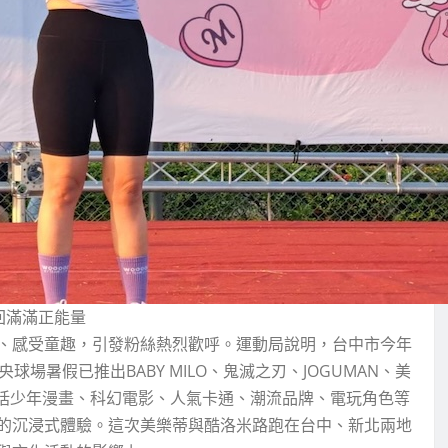
回滿滿正能量
、感受童趣，引發粉絲熱烈歡呼。運動局說明，台中市今年
場暑假已推出BABY MILO、鬼滅之刃、JOGUMAN、美
色包括少年漫畫、科幻電影、人氣卡通、潮流品牌、電玩角色等
的沉浸式體驗。這次美樂蒂與酷洛米路跑在台中、新北兩地