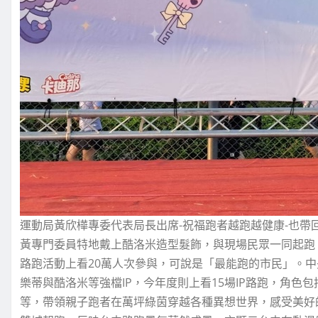
運動局黃欣樺專委代表局長出席-祝福跑者越跑越健康-也帶
黃專門委員特地戴上酷洛米造型髮飾，與現場民眾一同起跑
路跑活動上看20萬人次參與，可說是「最能跑的市民」。中央球
樂蒂與酷洛米等強檔IP，今年度則上看15場IP路跑，角
等，帶領親子跑者在萬坪綠茵穿越各種異想世界，感受美好