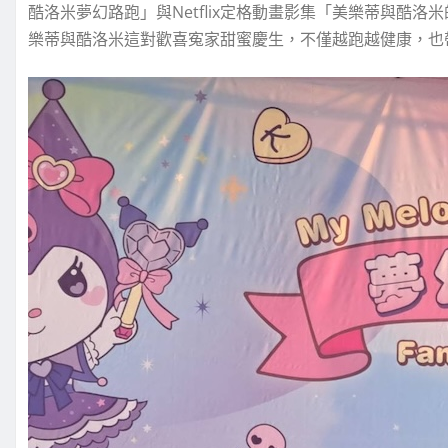
酷洛米夢幻路跑」與Netflix定格動畫影集「美樂蒂與酷
樂蒂與酷洛米這對歡喜寃家甜蜜慶生，不僅越跑越健康，也