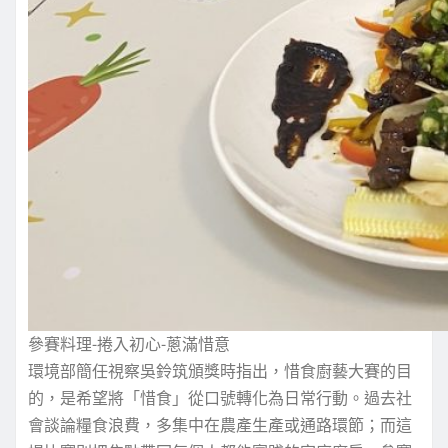
參賽料理-捲入初心-蔥滿惜意
環境部簡任視察吳鈴筑頒獎時指出，惜食廚藝大賽的目
的，是希望將「惜食」從口號轉化為日常行動。過去社
會談論糧食浪費，多集中在農產生產或通路環節；而這