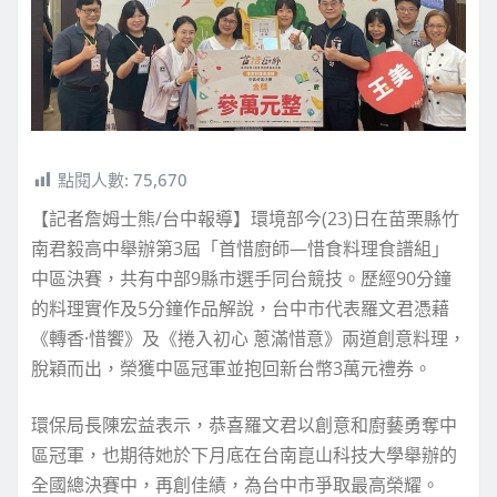
點閱人數:
75,670
【記者詹姆士熊/台中報導】環境部今(23)日在苗栗縣竹
南君毅高中舉辦第3屆「首惜廚師—惜食料理食譜組」
中區決賽，共有中部9縣市選手同台競技。歷經90分鐘
的料理實作及5分鐘作品解說，台中市代表羅文君憑藉
《轉香·惜饗》及《捲入初心 蔥滿惜意》兩道創意料理，
脫穎而出，榮獲中區冠軍並抱回新台幣3萬元禮券。
環保局長陳宏益表示，恭喜羅文君以創意和廚藝勇奪中
區冠軍，也期待她於下月底在台南崑山科技大學舉辦的
全國總決賽中，再創佳績，為台中市爭取最高榮耀。