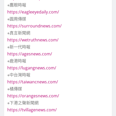
※鷹眼時報
https://eagleeyedaily.com/
※圓周傳媒
https://surroundnews.com/
※真言新聞網
https://wetruthnews.com/
※新一代時報
https://agesnews.com/
※鹿港時報
https://lugangnews.com/
※中台灣時報
https://taiwancnews.com/
※橘傳媒
https://orangesnews.com/
※下港之聲新聞網
https://tvillagenews.com/