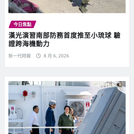
今日焦點
漢光演習南部防務首度推至小琉球 驗
證跨海機動力
新一代時報
8 月 6, 2026