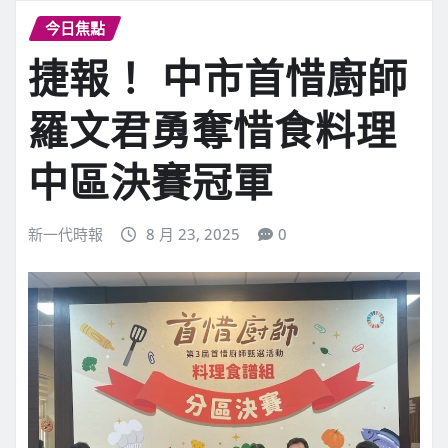
今日焦點
捷報！ 中市首惜廚師
羅文君勇奪惜食料理
中區決賽冠軍
新一代時報
8 月 23, 2025
0