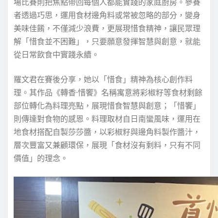
場比賽則把焦點帶回每個人都能實踐的家庭廚房。參賽
者透過巧思，運用食材邊角料或常被忽略的部分，變身
美味佳餚，不僅減少浪費，更展現惜食精神，讓民眾理
解「惜食並不困難」，只要願意發揮智慧與創意，就能
從日常飲食中實踐永續。
羅文君在賽後分享，她以「惜食」精神為核心創作料
理。其作品《轉香·惜饗》名稱寓意將彩椒籽等食材剩餘
部位轉化為料理亮點，展現惜食智慧與創意；「惜饗」
則傳達對食物的感恩。料理取材自日南蠻風味，運用在
地食材搭配自製莎莎醬，以彩椒籽與邊角料製作醬汁，
層次豐富又兼顧環保，展現「食材沒有剩料，只有不同
價值」的理念。