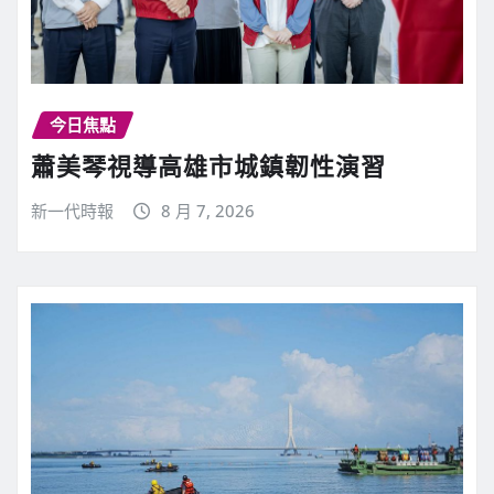
今日焦點
蕭美琴視導高雄市城鎮韌性演習
新一代時報
8 月 7, 2026