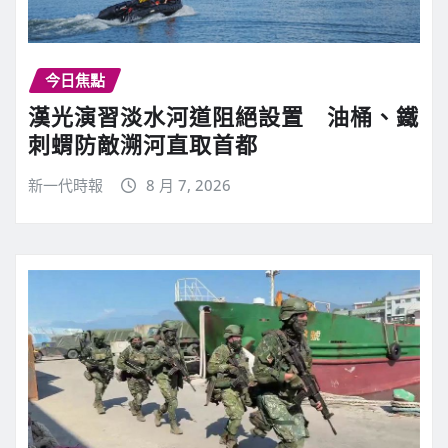
今日焦點
漢光演習淡水河道阻絕設置 油桶、鐵
刺蝟防敵溯河直取首都
新一代時報
8 月 7, 2026