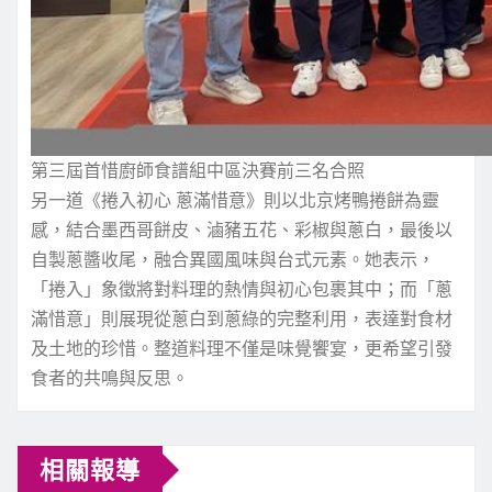
第三屆首惜廚師食譜組中區決賽前三名合照
另一道《捲入初心 蔥滿惜意》則以北京烤鴨捲餅為靈
感，結合墨西哥餅皮、滷豬五花、彩椒與蔥白，最後以
自製蔥醬收尾，融合異國風味與台式元素。她表示，
「捲入」象徵將對料理的熱情與初心包裹其中；而「蔥
滿惜意」則展現從蔥白到蔥綠的完整利用，表達對食材
及土地的珍惜。整道料理不僅是味覺饗宴，更希望引發
食者的共鳴與反思。
相關報導