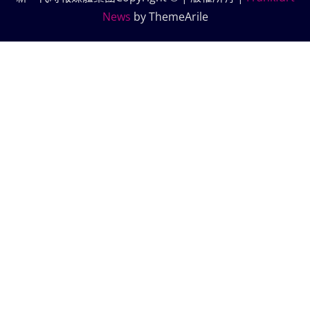
News
by ThemeArile