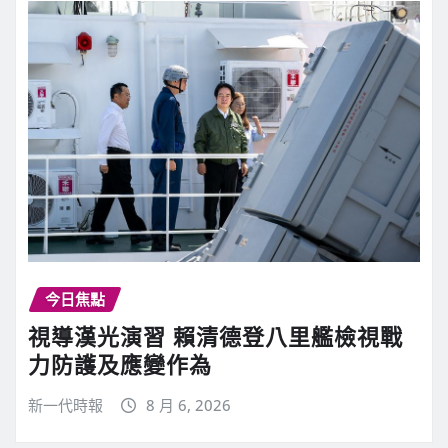
今日焦點
視導漢光演習 賴清德登八里艦檢視戰
力防護及應變作為
新一代時報
8 月 6, 2026