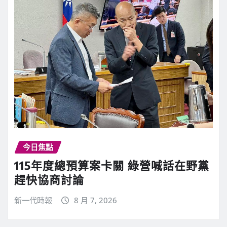
今日焦點
115年度總預算案卡關 綠營喊話在野黨
趕快協商討論
新一代時報
8 月 7, 2026