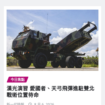
今日焦點
漢光演習 愛國者、天弓飛彈進駐雙北
戰術位置待命
新一代時報
8 月 6, 2026