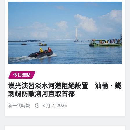
今日焦點
漢光演習淡水河道阻絕設置 油桶、鐵
刺蝟防敵溯河直取首都
新一代時報
8 月 7, 2026