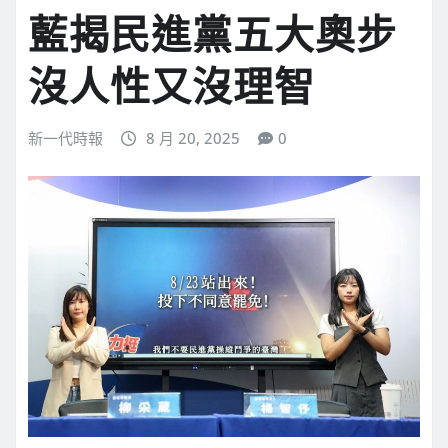
藍揭民進黨五大奧步
沒人性又沒理智
新一代時報
8 月 20, 2025
0