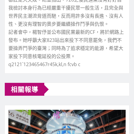
我檢討本身行為已經嚴重干擾民眾一般生活，且完全與
世界民主潮流背道而馳，反而用許多沒有長進、沒有人
性、更沒有理智的奧步要繼續操作鬥爭與仇恨。
記者會中，楊智伃並公布國民黨最新的CF，將於網路上
發布。她呼籲大家823站出來投下不同意罷免，我們不
要操弄鬥爭的臺灣；同時為了追求穩定的能源，希望大
家投下同意核電延役的公投票。
q2121`123465467r45k,kl,n fcvb c
相關報導