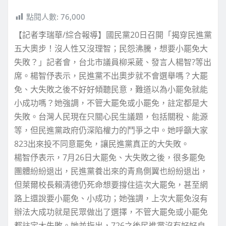
點閱人數:
76,000
【記者李瑞華/綜合報導】國民黨20日召開「揭穿民進黨
五大奧步！沒人性又沒理智；民怨沸騰，想要小罷免大
失敗？」記者會，台北市議員柳采葳、發言人楊智?等出
席。楊智伃表示，民進黨不出奧步就不會選舉嗎？大罷
免、大失敗之後不好好傾聽民意，難道以為小罷免就能
小成功嗎？她強調，不管大罷免或小罷免，註定都是大
失敗。台灣人民現在只關心民生議題，包括關稅、能源
等，但民進黨政府仍深陷權力的鬥爭之中。她呼籲大家
823出來投不同意罷免，讓民進黨真正的大失敗。
楊智伃表示，7月26日大罷免、大失敗之後，很多罷免
團體紛紛退出，民進黨養出來的青鳥側翼也紛紛退出，
但萊爾校長賴清德仍死命想要撐住這次大罷免，甚至網
路上還說要小罷免、小成功；她強調，上次大罷免沒有
辦法大成功就是民眾做出了選擇，不管大罷免或小罷免
都註定大失敗。她並指出，726之後民進黨沒有好好自