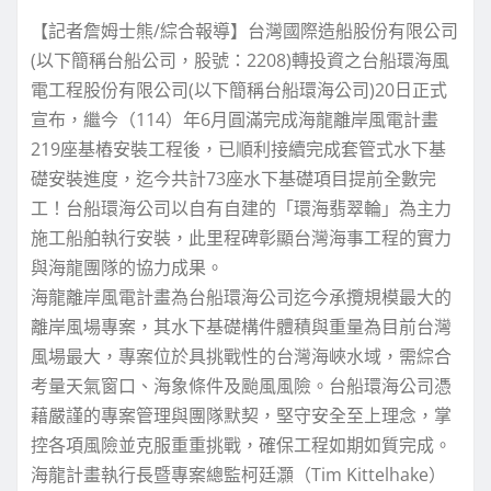
【記者詹姆士熊/綜合報導】台灣國際造船股份有限公司
(以下簡稱台船公司，股號：2208)轉投資之台船環海風
電工程股份有限公司(以下簡稱台船環海公司)20日正式
宣布，繼今（114）年6月圓滿完成海龍離岸風電計畫
219座基樁安裝工程後，已順利接續完成套管式水下基
礎安裝進度，迄今共計73座水下基礎項目提前全數完
工！台船環海公司以自有自建的「環海翡翠輪」為主力
施工船舶執行安裝，此里程碑彰顯台灣海事工程的實力
與海龍團隊的協力成果。
海龍離岸風電計畫為台船環海公司迄今承攬規模最大的
離岸風場專案，其水下基礎構件體積與重量為目前台灣
風場最大，專案位於具挑戰性的台灣海峽水域，需綜合
考量天氣窗口、海象條件及颱風風險。台船環海公司憑
藉嚴謹的專案管理與團隊默契，堅守安全至上理念，掌
控各項風險並克服重重挑戰，確保工程如期如質完成。
海龍計畫執行長暨專案總監柯廷灝（Tim Kittelhake）