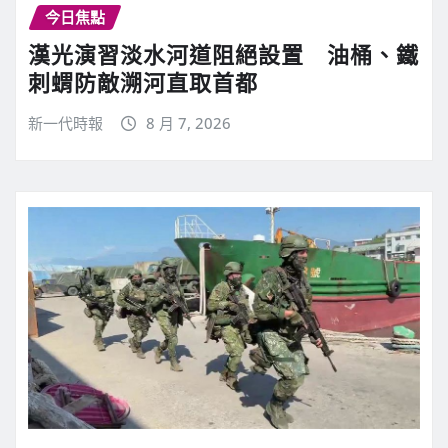
今日焦點
漢光演習淡水河道阻絕設置 油桶、鐵
刺蝟防敵溯河直取首都
新一代時報
8 月 7, 2026