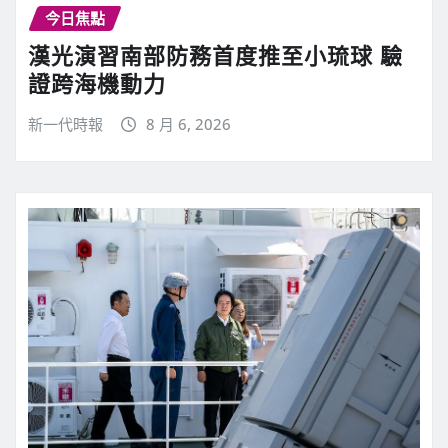
今日焦點
漢光演習南部防務首度推至小琉球 驗
證跨海機動力
新一代時報
8 月 6, 2026