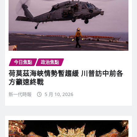
今日焦點
政治焦點
荷莫茲海峽情勢暫趨緩 川普訪中前各
方籲速終戰
新一代時報
5 月 10, 2026