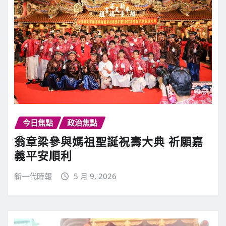
今日焦點
政治焦點
翁章梁參與媽祖聖誕祝壽大典 祈願嘉
義平安順利
新一代時報
5 月 9, 2026