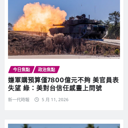
今日焦點
政治焦點
嫌軍購預算僅7800億元不夠 美官員表
失望 綠：美對台信任感畫上問號
新一代時報
5 月 11, 2026