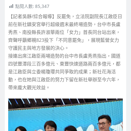
點閱人數:
85,347
【記者吳靜/綜合報導】反罷免，立法院副院長江啟臣日
前在新社鎮安宮舉行超級週末最終場造勢，台中市長盧
秀燕、南投縣長許淑華兩位「女力」首長同台站出來，
齊聲呼籲鄉親823投下「不同意罷免」，展現藍營女力
守護民主與地方發展的決心。
接連出席江啟臣兩場造勢的台中市長盧秀燕指出，國道
四號豐潭段三百多億元、東豐快速道路兩百多億元，都
是江啟臣與立委楊瓊瓔共同爭取的成果；新社花海活
動，也在她與江啟臣的努力下留在新社舉辦至今六年，
帶來龐大觀光效益。