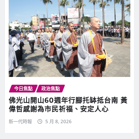
今日焦點
政治焦點
佛光山開山60週年行腳托缽抵台南 黃
偉哲感謝為市民祈福、安定人心
新一代時報
5 月 8, 2026