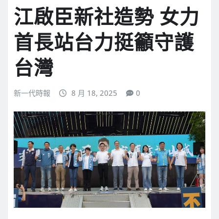
江啟臣新社造勢 女力
首長站台力挺籲守護
台灣
新一代時報
8 月 18, 2025
0