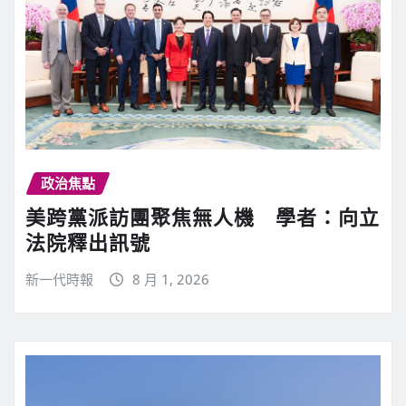
政治焦點
美跨黨派訪團聚焦無人機 學者：向立
法院釋出訊號
新一代時報
8 月 1, 2026