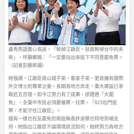
盧秀燕語重心長說，「幹掉江啟臣，就是幹掉台中的未
來」，呼籲鄉親：「一定要站出來投下不同意罷免票。
（記者彭勝郎攝）
她強調，江啟臣是山城子弟、客家子弟，更是擁有國際
外交博士的專業立委，長期為地方奔走，重大建設已爭
取近五百億。如今江努力有了成果，卻遭遇「大罷
免」，全臺中市民必須要催票、拉票，「823出門投
票，才能守住江啟臣」。
還有一樣也在反罷免的南投縣長許淑華也特地到場支
持，她指出江啟臣不論環境狀況如何，始終努力為地方