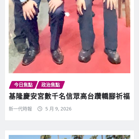
今日焦點
政治焦點
基隆慶安宮數千名信眾高台躦轎腳祈福
新一代時報
5 月 9, 2026