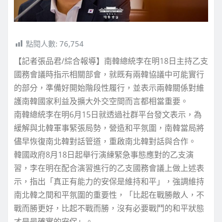
點閱人數:
76,754
【記者張品君/綜合報導】南韓總統李在明18日主持乙支
國務會議時指示相關部會，就既有兩韓協議中可能實行
的部分，準備好開始階段性履行，並表示兩韓關係對維
護南韓國家利益及擴大外交空間而言都相當重要。
南韓總統李在明6月15日就透過社群平台發文表示，為
緩解與北韓軍事緊張局勢，營造和平氛圍，南韓當局將
儘早恢復南北韓對話管道，重啟南北韓對話與合作。
韓國政府8月18日起舉行演練緊急事態應對的乙支演
習，李在明在配合演習進行的乙支國務會議上做上述表
示，指出「真正有能力的安保是維持和平」，強調維持
南北韓之間和平氛圍的重要性，「比起在戰勝敵人，不
戰而勝更好，比起不戰而勝，沒有必要戰鬥的和平狀態
才是最確實的安保」。