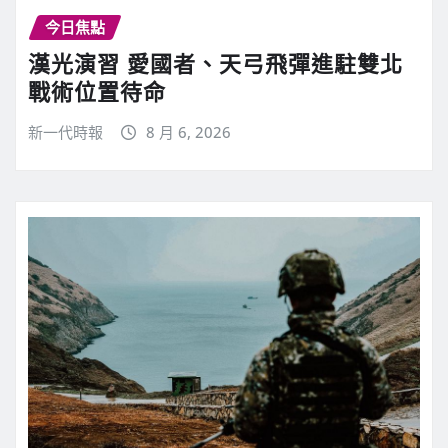
今日焦點
漢光演習 愛國者、天弓飛彈進駐雙北
戰術位置待命
新一代時報
8 月 6, 2026