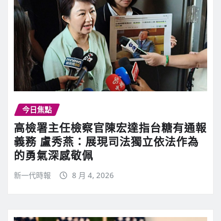
今日焦點
高檢署主任檢察官陳宏達指台糖有通報
義務 盧秀燕：展現司法獨立依法作為
的勇氣深感敬佩
新一代時報
8 月 4, 2026