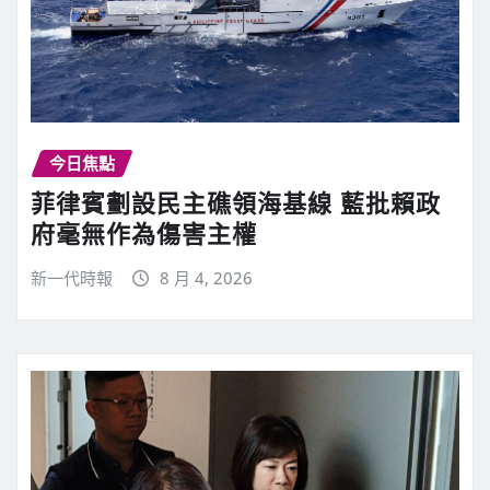
今日焦點
菲律賓劃設民主礁領海基線 藍批賴政
府毫無作為傷害主權
新一代時報
8 月 4, 2026