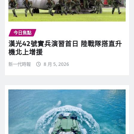
今日焦點
漢光42號實兵演習首日 陸戰隊搭直升
機北上增援
新一代時報
8 月 5, 2026