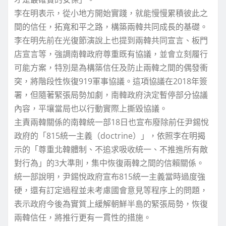
李在明表示，從小地方開始實踐，就能慢慢累積彼此之
間的信任，拓寬和平之路，構築兩韓共同成長的基礎。
李在明先前在光復節演說上也提到兩韓共同宣言、板門
店宣言等，強調南韓政府尊重既有協議，並會立刻履行
可能方案，特別是為構築信任及防止兩韓之間的偶發衝
突，將階段性恢復919軍事協議。這項協議在2018年簽
署，但隨著緊張局勢加劇，南韓政府決定暫停部分協議
內容，平壤當局也以行動實際上撕毀協議。
主責兩韓關係的南韓統一部18日也宣布廢除前任尹錫悅
政府的「815統一主義（doctrine）」，依照李在明揭
示的「尊重北韓體制、不追求吸收統一、不推進所有敵
對行為」的3大準則，集中恢復兩韓之間的信賴關係。
統一部說明，尹錫悅政府宣布815統一主義當時過度強
硬，還有訂定過程並未考慮國會意見等程序上的問題，
表示政府今後為實質上緩解朝鮮半島的緊張局勢，恢復
兩韓信任，將推行更有一貫性的措施。