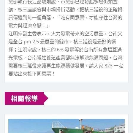
黨部執行長江品璁則說，市黨部已經發起多場街頭宣
講、核三座談會與市場掃街活動，把核三延役的正確資
訊傳遞到每一個角落，「唯有同意票，才能守住台灣的
電力與經濟命脈！」
江明宗副主委表示，火力發電帶來的空污嚴重，台南又
是全台 pm 2.5 最嚴重的縣市，核三延役是最好的選
擇；江明宗說，核三的 6% 發電等於台南所有魚塭蓋滿
光電板，台南犧牲養殖產業卻無法解決能源問題，台灣
需要核三延役來讓再生能源穩健發展，請大家 823 一定
要站出來投下同意票！
相關報導