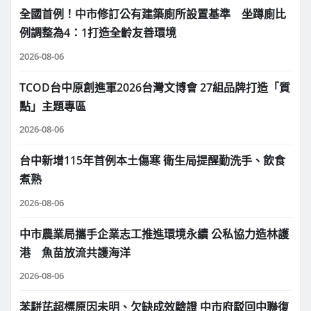
全國首例！中市修訂公有建築廁所設置基準 坐蹲廁比
例調整為4：1打造全齡友善環境
2026-08-06
TCOD台中原創進軍2026台灣文博會 27組品牌打造「質
點」主題專區
2026-08-06
台中新增115年首例本土傷寒 衛生局提醒勤洗手、飲食
煮熟
2026-08-06
中市農業局攜手企業志工推進環境永續 公私協力造林護
港 魚苗放流共護海洋
2026-08-06
苯駢芘超標原因未明、欠缺成效驗證 中市府駁回中聯復