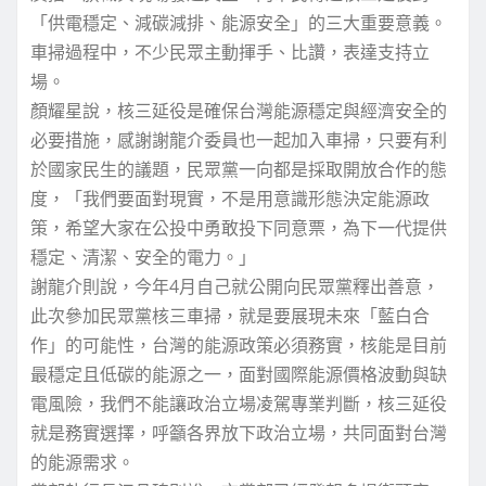
「供電穩定、減碳減排、能源安全」的三大重要意義。
車掃過程中，不少民眾主動揮手、比讚，表達支持立
場。
顏耀星說，核三延役是確保台灣能源穩定與經濟安全的
必要措施，感謝謝龍介委員也一起加入車掃，只要有利
於國家民生的議題，民眾黨一向都是採取開放合作的態
度，「我們要面對現實，不是用意識形態決定能源政
策，希望大家在公投中勇敢投下同意票，為下一代提供
穩定、清潔、安全的電力。」
謝龍介則說，今年4月自己就公開向民眾黨釋出善意，
此次參加民眾黨核三車掃，就是要展現未來「藍白合
作」的可能性，台灣的能源政策必須務實，核能是目前
最穩定且低碳的能源之一，面對國際能源價格波動與缺
電風險，我們不能讓政治立場凌駕專業判斷，核三延役
就是務實選擇，呼籲各界放下政治立場，共同面對台灣
的能源需求。