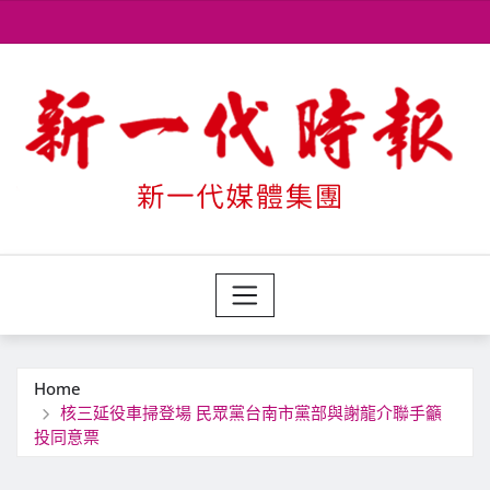
Skip
to
content
Home
核三延役車掃登場 民眾黨台南市黨部與謝龍介聯手籲
投同意票