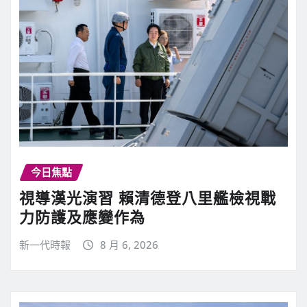
今日焦點
視導漢光演習 賴清德登八里艦檢視戰
力防護及應變作為
新一代時報
8 月 6, 2026