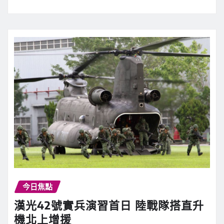
今日焦點
漢光42號實兵演習首日 陸戰隊搭直升
機北上增援