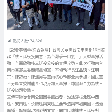
點閱人數:
74,826
【記者李瑞華/綜合報導】台灣民眾黨台南市黨部16日發
起「核三延役投同意，為台灣爭一口氣！」大型車掃活
動，全面啟動核三延役公投的宣傳攻勢。此次行動由台
南市黨部主委顏耀星領軍，率領執行長江品璁、江明
宗、陳詩薇、陳進男等黨內核心幹部全員參加，國民黨
不分區立委謝龍介也現身加入車掃，跨黨派合力為核三
延役議題發聲。
宣傳車隊從台南公園圖書館出發，沿途穿梭北區中西
區、安南區、永康區與東區主要幹道與市場商圈，透過
廣播、旗幟與現場發送文宣，向市民傳達核三延役對