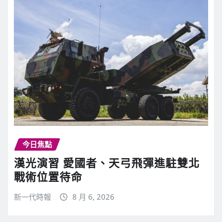
今日焦點
漢光演習 愛國者、天弓飛彈進駐雙北
戰術位置待命
新一代時報
8 月 6, 2026