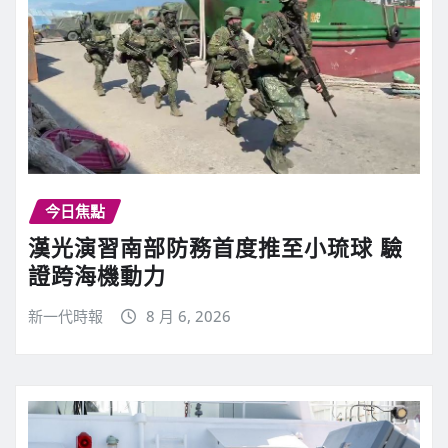
今日焦點
漢光演習南部防務首度推至小琉球 驗
證跨海機動力
新一代時報
8 月 6, 2026