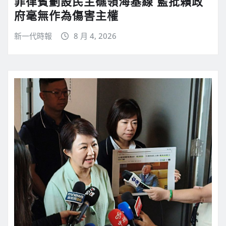
菲律賓劃設民主礁領海基線 藍批賴政
府毫無作為傷害主權
新一代時報
8 月 4, 2026