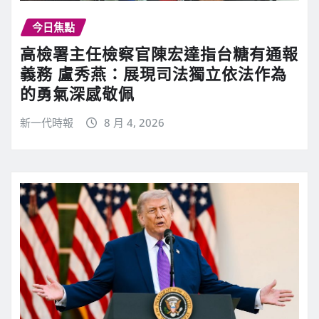
今日焦點
高檢署主任檢察官陳宏達指台糖有通報
義務 盧秀燕：展現司法獨立依法作為
的勇氣深感敬佩
新一代時報
8 月 4, 2026