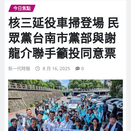
今日焦點
核三延役車掃登場 民
眾黨台南市黨部與謝
龍介聯手籲投同意票
新一代時報
8 月 16, 2025
0