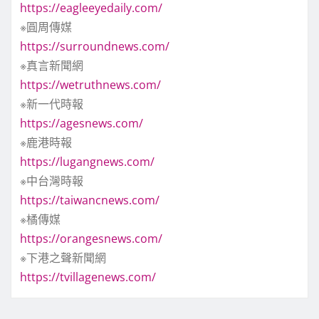
https://eagleeyedaily.com/
※圓周傳媒
https://surroundnews.com/
※真言新聞網
https://wetruthnews.com/
※新一代時報
https://agesnews.com/
※鹿港時報
https://lugangnews.com/
※中台灣時報
https://taiwancnews.com/
※橘傳媒
https://orangesnews.com/
※下港之聲新聞網
https://tvillagenews.com/