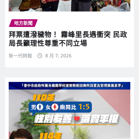
地方新聞
拜票遭潑穢物！ 霧峰里長遇衝突 民政
局長籲理性尊重不同立場
新一代時報
8 月 7, 2026