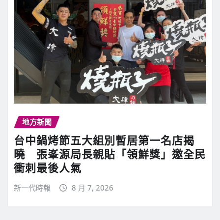
地方新聞
台中鍋烤節五大組別暫居第一名店揭
曉 張峯源局長親貼「領鮮獎」邀全民
衝刺最後人氣
新一代時報
8 月 7, 2026