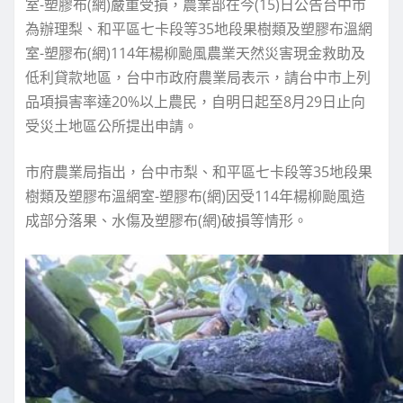
室-塑膠布(網)嚴重受損，農業部在今(15)日公告台中市
為辦理梨、和平區七卡段等35地段果樹類及塑膠布溫網
室-塑膠布(網)114年楊柳颱風農業天然災害現金救助及
低利貸款地區，台中市政府農業局表示，請台中市上列
品項損害率達20%以上農民，自明日起至8月29日止向
受災土地區公所提出申請。
市府農業局指出，台中市梨、和平區七卡段等35地段果
樹類及塑膠布溫網室-塑膠布(網)因受114年楊柳颱風造
成部分落果、水傷及塑膠布(網)破損等情形。