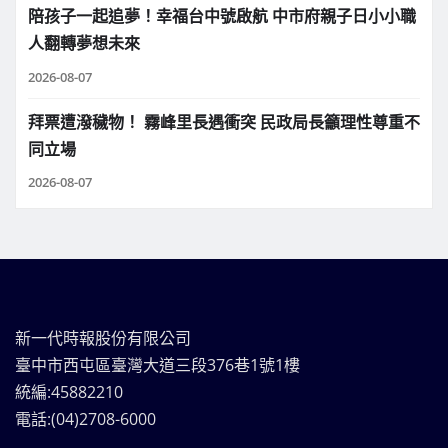
陪孩子一起追夢！幸福台中號啟航 中市府親子日小小職
人翻轉夢想未來
2026-08-07
拜票遭潑穢物！ 霧峰里長遇衝突 民政局長籲理性尊重不
同立場
2026-08-07
新一代時報股份有限公司
臺中市西屯區臺灣大道三段376巷1號1樓
統編:45882210
電話:(04)2708-6000