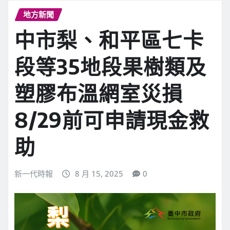
地方新聞
中市梨、和平區七卡
段等35地段果樹類及
塑膠布溫網室災損
8/29前可申請現金救
助
新一代時報
8 月 15, 2025
0