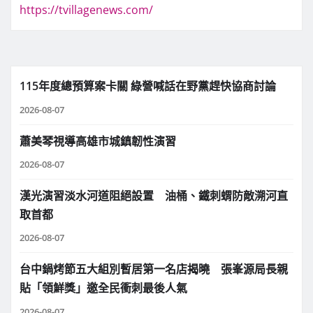
https://tvillagenews.com/
115年度總預算案卡關 綠營喊話在野黨趕快協商討論
2026-08-07
蕭美琴視導高雄市城鎮韌性演習
2026-08-07
漢光演習淡水河道阻絕設置 油桶、鐵刺蝟防敵溯河直
取首都
2026-08-07
台中鍋烤節五大組別暫居第一名店揭曉 張峯源局長親
貼「領鮮獎」邀全民衝刺最後人氣
2026-08-07