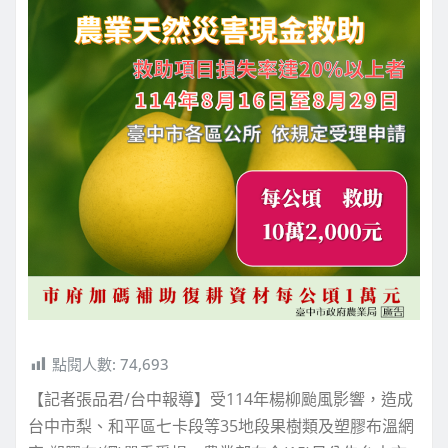
點閱人數:
74,693
【記者張品君/台中報導】受114年楊柳颱風影響，造成
台中市梨、和平區七卡段等35地段果樹類及塑膠布溫網