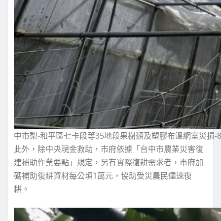
中市梨-和平區七卡段等35地段果樹類及塑膠布溫網室災損-
此外，除中央現金救助，市府依據「台中市農業災害復
建補助作業要點」規定，另有實際復耕需求者，市府加
碼補助復耕資材每公頃1萬元，協助受災農民儘速復
耕。