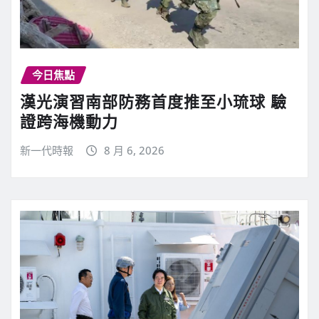
今日焦點
漢光演習南部防務首度推至小琉球 驗
證跨海機動力
新一代時報
8 月 6, 2026