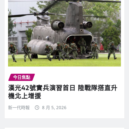
今日焦點
漢光42號實兵演習首日 陸戰隊搭直升
機北上增援
新一代時報
8 月 5, 2026