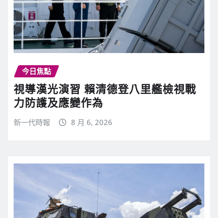
今日焦點
視導漢光演習 賴清德登八里艦檢視戰
力防護及應變作為
新一代時報
8 月 6, 2026