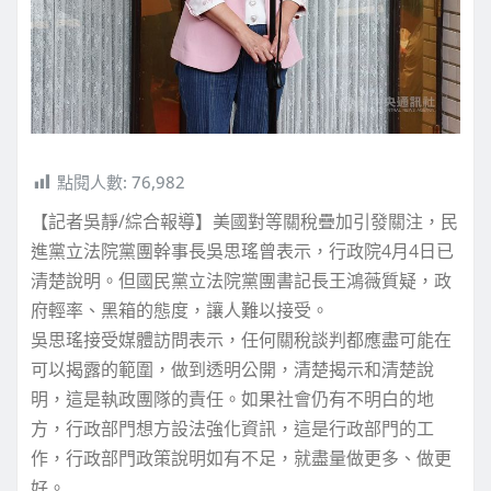
點閱人數:
76,982
【記者吳靜/綜合報導】美國對等關稅疊加引發關注，民
進黨立法院黨團幹事長吳思瑤曾表示，行政院4月4日已
清楚說明。但國民黨立法院黨團書記長王鴻薇質疑，政
府輕率、黑箱的態度，讓人難以接受。
吳思瑤接受媒體訪問表示，任何關稅談判都應盡可能在
可以揭露的範圍，做到透明公開，清楚揭示和清楚說
明，這是執政團隊的責任。如果社會仍有不明白的地
方，行政部門想方設法強化資訊，這是行政部門的工
作，行政部門政策說明如有不足，就盡量做更多、做更
好。