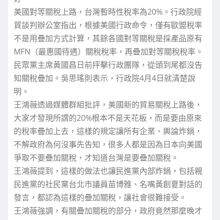
美國對等關稅上路，台灣暫時性稅率為20%。行政院經
貿談判辦公室指出，根據美國行政命令，僅有歐盟稅率
不是用疊加方式計算，其餘各國對等關稅是採產品原有
MFN（最惠國待遇）關稅稅率，再疊加對等關稅稅率。
民眾黨主席黃國昌日前抨擊行政團隊，從頭到尾都沒告
知關稅疊加。吳思瑤則表示，行政院4月4日就清楚說
明。
王鴻薇透過媒體群組批評，美國新的貿易關稅上路後，
大家才發現所謂的20%根本不是天花板，而是要由原來
的稅率疊加上去，這樣的規定讓所有企業、輿論炸鍋，
不解政府為何沒事先告知，很多人都是因為日本向美國
爭取不要疊加關稅，才知道台灣是要疊加關稅。
王鴻薇提到，這樣的做法也讓民進黨內部炸鍋，包括親
民進黨的社民黨台北市議員苗博雅、名嘴黃創夏對話的
發言，都認為這樣的疊加關稅，讓社會很難接受。
王鴻薇強調，有關疊加關稅的部分，政府竟然那麼晚才