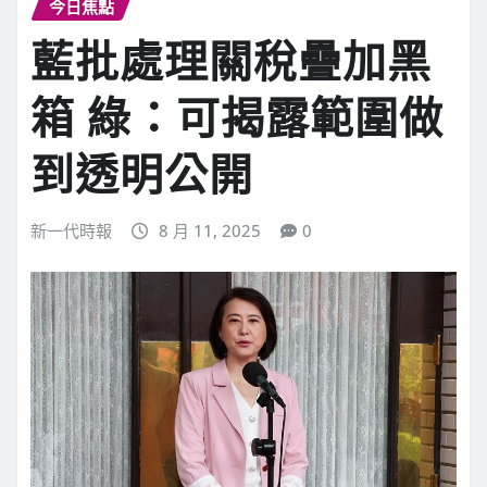
今日焦點
藍批處理關稅疊加黑
箱 綠：可揭露範圍做
到透明公開
新一代時報
8 月 11, 2025
0