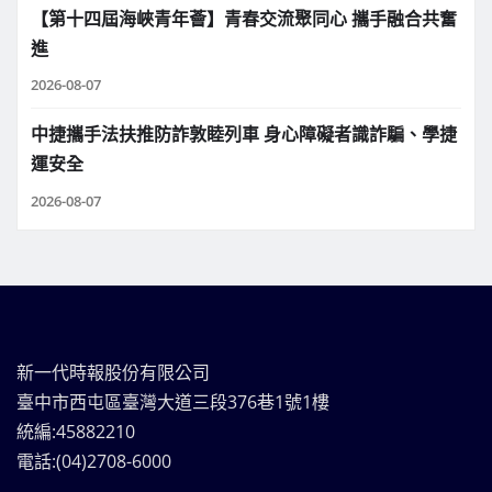
【第十四屆海峽青年薈】青春交流聚同心 攜手融合共奮
進
2026-08-07
中捷攜手法扶推防詐敦睦列車 身心障礙者識詐騙、學捷
運安全
2026-08-07
新一代時報股份有限公司
臺中市西屯區臺灣大道三段376巷1號1樓
統編:45882210
電話:(04)2708-6000