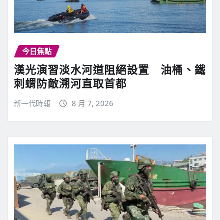
今日焦點
漢光演習淡水河道阻絕設置 油桶、鐵
刺蝟防敵溯河直取首都
新一代時報
8 月 7, 2026