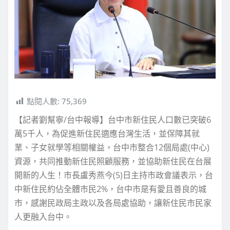
點閱人數:
75,369
【記者劉幫寧/台中報導】台中市新住民人口數已突破6
萬5千人，為促進新住民適應台灣生活，並保障其就
業、子女就學等相關權益，台中市整合12個局處(中心)
資源，共同推動新住民照顧服務，並協助新住民在台展
開新的人生！市長盧秀燕今(5)日主持市政會議表示，台
中新住民約佔全體市民2%，台中市是有愛且善良的城
市，感謝民政局主政以及各局處協助，讓新住民市民家
人更融入台中。