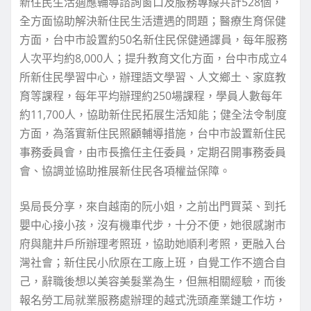
新住民生活適應輔導諮詢窗口及服務專線共計528個，
全方面協助解決新住民生活遭遇的問題；醫療生育保健
方面，台中市設置約50名新住民保健通譯員，每年服務
人次平均約8,000人；提升教育文化方面，台中市成立4
所新住民學習中心，辦理語文學習、人文鄉土、家庭教
育等課程，每年平均辦理約250場課程，學員人數每年
約11,700人，協助新住民拓展生活知能；健全法令制度
方面，為落實新住民照顧輔導措施，台中市設置新住民
事務委員會，由市長擔任主任委員，定期召開事務委員
會、協調並協助推展新住民各項權益保障。
吳局長分享，來自越南的阮小姐，之前出門買菜、到托
嬰中心接小孩，沒有機車代步，十分不便，她很感謝市
府與龍井戶所辦理考照班，協助她順利考照，更融入台
灣社會；新住民小欣原在工廠上班，自覺工作不適合自
己，辭職後想以美容美髮業為生，但無相關經驗，而後
報名勞工局就業服務處辦理的越式洗頭產業鏈工作坊，