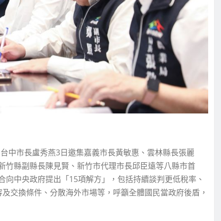
，台中市長盧秀燕3日邀集嘉義市長黃敏惠、雲林縣長張麗
新竹縣副縣長陳見賢、新竹市代理市長邱臣遠等八縣市首
合向中央政府提出「15項解方」，包括持續談判更低稅率、
容及交換條件、分散海外市場等，呼籲全體國民當政府後盾，