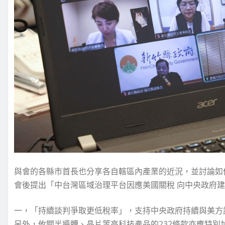
與會的各縣市首長也分享各自轄區內產業的近況，並討論如
會後提出「中台灣區域治理平台因應美國關稅 向中央政府建
一，「持續談判爭取更低稅率」，支持中央政府持續與美方
另外，攸關半導體、晶片等高科技產品的232條款亦應特