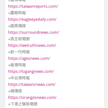
https://taiwanreports.com/
※鷹眼時報
https://eagleeyedaily.com/
※圓周傳媒
https://surroundnews.com/
※真言新聞網
https://wetruthnews.com/
※新一代時報
https://agesnews.com/
※鹿港時報
https://lugangnews.com/
※中台灣時報
https://taiwancnews.com/
※橘傳媒
https://orangesnews.com/
※下港之聲新聞網