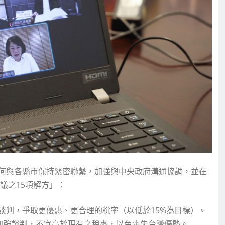
何與各縣市保持緊密聯繫，加強與中央政府溝通協調，並在
議之15項解方」：
談判，爭取更優惠、更合理的稅率（以低於15%為目標）。
別加強談判，不宜高於現有之稅率，以免喪失台灣優勢。