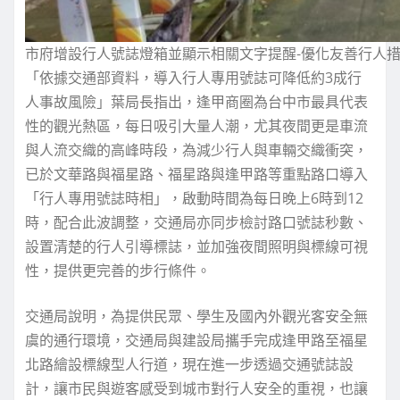
市府增設行人號誌燈箱並顯示相關文字提醒-優化友善行人
「依據交通部資料，導入行人專用號誌可降低約3成行
人事故風險」葉局長指出，逢甲商圈為台中市最具代表
性的觀光熱區，每日吸引大量人潮，尤其夜間更是車流
與人流交織的高峰時段，為減少行人與車輛交織衝突，
已於文華路與福星路、福星路與逢甲路等重點路口導入
「行人專用號誌時相」，啟動時間為每日晚上6時到12
時，配合此波調整，交通局亦同步檢討路口號誌秒數、
設置清楚的行人引導標誌，並加強夜間照明與標線可視
性，提供更完善的步行條件。
交通局說明，為提供民眾、學生及國內外觀光客安全無
虞的通行環境，交通局與建設局攜手完成逢甲路至福星
北路繪設標線型人行道，現在進一步透過交通號誌設
計，讓市民與遊客感受到城市對行人安全的重視，也讓