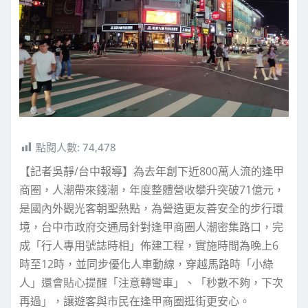
點閱人數:
74,478
【記者吳靜/台中報導】為去年創下近800萬人流的逢甲
商圈，人潮帶來錢潮，年度整體營收攀升突破71億元，
是國內外觀光客朝聖熱點，為營造更友善安全的步行環
境，台中市政府交通局針對逢甲商圈人潮密集路口，完
成「行人專用號誌時相」佈建工程，實施時間為晚上6
時至12時，並同步優化人車動線，穿越馬路時「小綠
人」還會貼心提醒「注意轉彎車」、「秒數不夠，下次
再過」，讓遊客與市民在逢甲商圈逛街更安心。