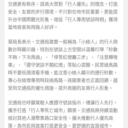
交通更有秩序，提高大眾對「行人優先」的理念，打造
安全、友善的步行環境，不只對在地市民重要，更能提
升台中國際觀光形象，增設「行人專用號誌時相」獲得
當地商家與用路人好評。
葉局長表示，交通局建置一般稱為「小綠人」的行人倒
數計時顯示器，特別在號誌上方空間以溫馨叮嚀「秒數
不夠，下次再過」、「停等紅燈離三步」、「注意轉彎
車」、「遵守號誌不闖紅燈」等貼心提醒，民眾過馬路
時不要低頭滑看手機，能注意小綠人顯示的通行秒數，
專心在綠燈專用時段過馬路，商圈業者也正面回饋，感
受到交通局的優化措施，提升商圈的友善行人形象。
交通局也呼籲駕駛人應遵守號誌指示，禮讓行人先行，
攜手打造「行人零死亡城市」願景，交通局將持續滾動
檢討其他人潮聚集路口安全性，擴大推動行人優先政
策，為市民與旅客打造更安全、更舒適的宜居城市。