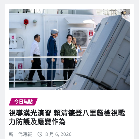
今日焦點
視導漢光演習 賴清德登八里艦檢視戰
力防護及應變作為
新一代時報
8 月 6, 2026