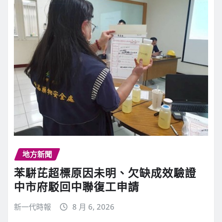
地方新聞
苯駢芘超標原因未明、欠缺成效驗證
中市府駁回中聯復工申請
新一代時報
8 月 6, 2026