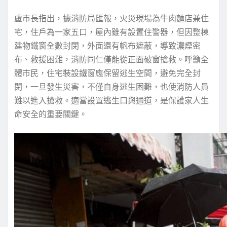
盧市長指出，據消防局匯報，火災現場為牛肉麵店兼住
宅，住戶為一家五口，屋內雖有設置住警器，但因整棟
建物鐵窗全數封閉，外面還有帆布遮蔽，導致濃煙密
布、救援困難，消防同仁僅能從正面破窗搶救。呼籲全
體市民，住宅裝設鐵窗應保留逃生空間，避免完全封
閉，一旦發生災害，不僅自身逃生困難，也使消防人員
難以進入搶救。適當設置逃生口與通道，是保護家人生
命安全的重要關鍵。