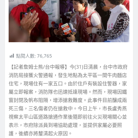
點閱人數:
76,765
【記者詹姆士熊/台中報導】今(31)日清晨，台中市政府
消防局接獲火警通報，發生地點為太平區一間牛肉麵店
住宅，現場住有一家五口。由於住戶有裝設住警器，家
屬立即報案，消防隊也迅速抵達現場。然而，現場因鐵
窗封閉及帆布阻隔，增添搶救難度。此事件目前釀成兩
死三傷，三名傷者仍在搶救中。今日上午，市長盧秀燕
視察太平山區道路搶通作業後隨即前往火災現場關心並
表示，市府除派員到場協助處理，並提供家屬必要照
護，後續亦將釐清起火原因。