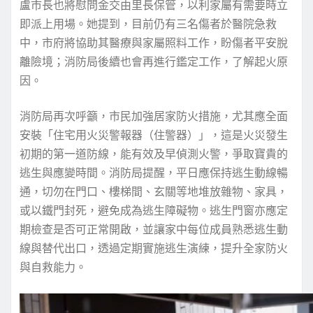
盧市長也將慰問金交由里長保管，以利家屬有需要時立
即派上用場。她提到，目前仍有三名傷者於醫院急救
中，市府將協助其醫療與家屬照料工作，盼傷者平安脫
離險境；消防局後續也會再進行鑑定工作，了解起火原
因。
消防局再次呼籲，市民加強居家防火措施，尤其應全面
安裝「住宅用火災警報器（住警器）」，這是火災發生
初期的第一道防線，能有效及早偵測火警，爭取寶貴的
逃生與應變時間。消防局提醒，平日應保持逃生動線暢
通，切勿在門口、樓梯間、玄關等地堆放雜物、家具，
或以鐵門封死，避免成為逃生障礙物。逃生門窗亦應定
期檢查是否可正常開啟，並讓家中每位成員熟悉逃生動
線與替代出口，透過定期實施逃生演練，提升全家防火
與自救能力。