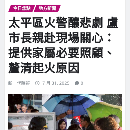
今日焦點
地方新聞
太平區火警釀悲劇 盧
市長親赴現場關心：
提供家屬必要照顧、
釐清起火原因
新一代時報
7 月 31, 2025
0