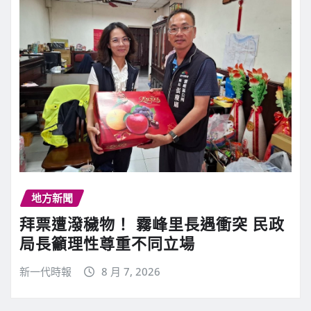
地方新聞
拜票遭潑穢物！ 霧峰里長遇衝突 民政
局長籲理性尊重不同立場
新一代時報
8 月 7, 2026